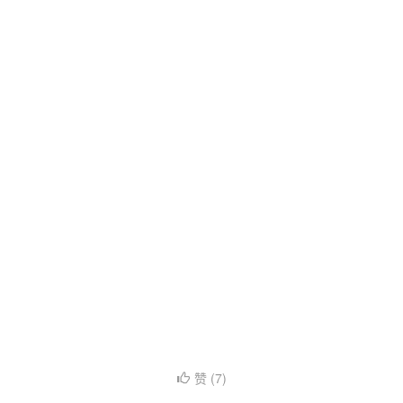
赞 (
7
)