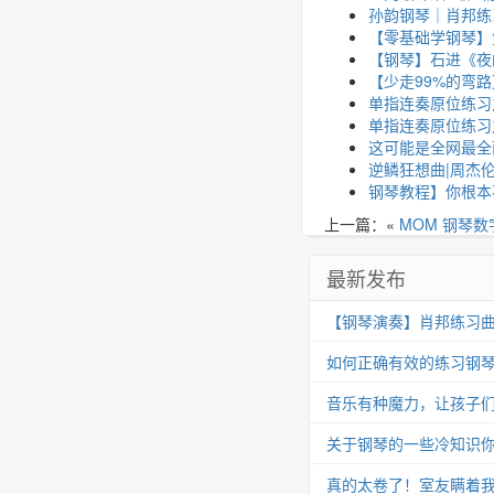
孙韵钢琴｜肖邦练习曲 
【零基础学钢琴】
【钢琴】石进《夜
【少走99%的弯
单指连奏原位练习
单指连奏原位练习
这可能是全网最全
逆鳞狂想曲|周杰
钢琴教程】你根本
上一篇：«
MOM 钢琴
最新发布
【钢琴演奏】肖邦练习曲 Op.25
如何正确有效的练习钢
音乐有种魔力，让孩子
关于钢琴的一些冷知识你
真的太卷了！室友瞒着我