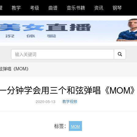
理
教学
考级
曲谱
音乐书籍
资讯
钢琴
弦弹唱《MOM》
一分钟学会用三个和弦弹唱《MOM
2020-05-13
教学视频
标签：
MOM