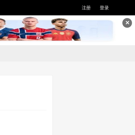
注册
登录
✕
》