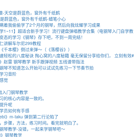
简谱-天空是蔚蓝色，窗外有千纸鹤
空是蔚蓝色，窗外有千纸鹤-蜡笔小心
瞒着我偷偷学了2个月的钢琴，然后向我炫耀学习成果
学1~11】超适合新手学习！流行键盘弹唱教学合集（电钢琴入门自学教
变态的学习《钢琴》存下吧，不到一周完结！
仁讲解车尔尼299教程
《千本樱》倒过来弹～（《落樱谷》）
速轻松的八度秘诀 掏心窝的八度秘籍 毫无保留分享给你们， 立刻有效#
》赵雷 钢琴教学 新手跟弹视频 五线谱带指法
钢琴不知道怎么开始可以试试先练习一下节奏节拍
学习音阶
感觉
础入门钢琴教学
习的核心内容是一致的。
提升呢
学员如何有手感
ebi》m-taku 弹到第二行沦陷了
，步骤，方法，练习时间。看完就明白了。
钢琴教学-没错，一起来学钢琴吧～
物》钢琴教学