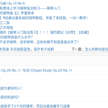
Op.10 No.8
免费线上学习钢琴指法练习——钢琴入门
的钢琴曲 五》罗曼耶卓
路】B站最全最系统的钢琴教程，学废了来找我，一对一教学！
之二指
之大拇指
面的【钢琴入门指法练习】！！！强烈建议【点赞】【收藏】
伦的钢琴到底什么水平？
不会学钢琴，自学钢琴，这些你都不知道直接白学了！
数字简谱-天空是蔚蓝色，窗外有千纸鹤
下一篇：
怎么判断你是
 No.11 ‘冬风’/Chopin Etude Op.25 No.11
琴
们成为更好的人！
真的知道吗?
偷偷学了2个月的钢琴，然后向我炫耀学习成果