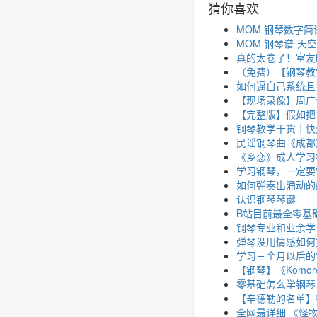
猜你喜欢
MOM 钢琴数字
MOM 钢琴谱-天
真的太卷了！室友
（免费）【钢琴教
如何逼自己系统且
【现场录像】周广
【完整版】假如把
钢琴教学干货｜快
民谣钢琴曲《成都
《乡恋》成人学习
学习钢琴，一定要
如何弹奏出涌动的
认识钢琴琴键
B站目前最全零基
钢琴专业和业余学
弹琴没用情感如何
学习三个月以后的
【钢琴】《Komor
零基础怎么学钢琴
【辛德勒的名单】
全网最详细 《怪