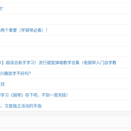
”
和两个重要（学钢琴必看）！
11】超适合新手学习！流行键盘弹唱教学合集（电钢琴入门自学教
没兴趣就学不好吗?
诀窍
的学习《钢琴》存下吧，不到一周完结！
高、又能独立活动的手指