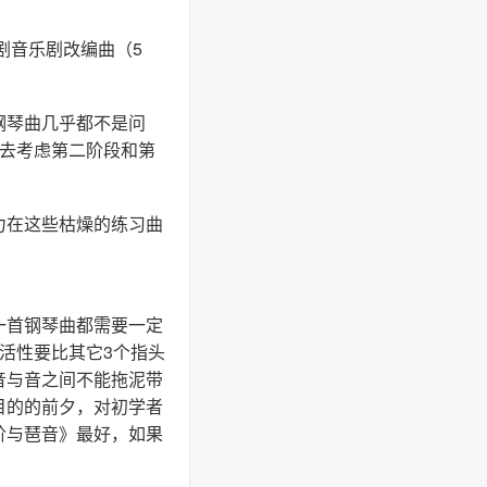
剧音乐剧改编曲（5
钢琴曲几乎都不是问
再去考虑第二阶段和第
力在这些枯燥的练习曲
一首钢琴曲都需要一定
活性要比其它3个指头
音与音之间不能拖泥带
目的的前夕，对初学者
阶与琶音》最好，如果