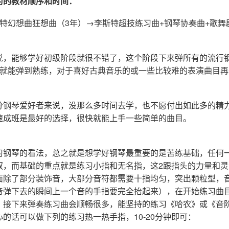
习的教材顺序和时间：
特幻想曲狂想曲（3年）→李斯特超技练习曲+钢琴协奏曲+歌舞
说，能够学好初级阶段就很不错了，这个阶段下来弹所有的流行
天就能弹到熟练，对于喜好古典音乐的或一些比较难的表演曲目
分钢琴爱好者来说，没那么多时间去学，也不愿付出如此多的精
速成班是最好的选择，很快就能上手一些简单的曲目。
习钢琴的看法，总之就是想学好钢琴最重要的是苦练基础，任何
驭，而基础的重点就是练习小指和无名指，这2跟指头的力量和灵
面除了部分装饰音，大部分音符都需要十指均匀，突出颗粒型，
音弹下去的瞬间上一个音的手指要完全抬起来），在开始练习曲
，接下来弹奏练习曲会顺畅很多，能坚持的练习《哈农》或《音
的话可以做下列的练习热一热手指，10-20分钟即可：