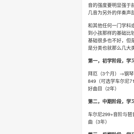
音的强度要明显强于
几音为另外的伴奏声
和其他任何一门学科
到小孩那样的基础比
基础很多也不好，但
是分类也就那么几大
第一，初学阶段，学
拜厄（3个月）→钢琴
849（可选学车尔尼
好曲目（2年）
第二，中期阶段，学
车尔尼299+音阶与
曲（3年）