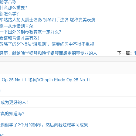
勤学苦练
什么那么重要？
新怎么学？
车站路人加入爵士演奏 钢琴四手连弹 堪称完美表演
骤—从乐谱到耳朵
一下国外的钢琴教育就一定好么？
看谱和背谱才最有效！
忽略了的5个指法“潜规则”，演奏练习中不得不重视
经历，献给晚学钢琴和晚学钢琴而想走钢琴专业的人
下一篇：
 No.11 ‘冬风’/Chopin Etude Op.25 No.11
琴
们成为更好的人！
真的知道吗?
偷偷学了2个月的钢琴，然后向我炫耀学习成果
”