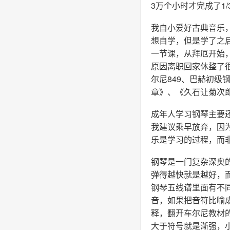
3万个小时才完成了1/
我自小爱好古典音乐
想自学，但是学了之
一节课，从拜厄开始，
原因离职回家休整了
尔尼849、巴赫初
章》、《久石让菊次
成年人学习钢琴主要
我建议乘早放弃，因
乐是学习的过程，而
钢琴是一门复杂深奥
弹得越快就是越好，
钢琴五线谱里面有不
音，如果把音符比喻
释，翻开车尔尼教材
大于符号就是渐强，