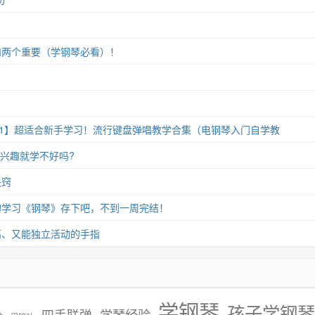
和两个重要（学钢琴必看）！
11】超适合新手学习！流行键盘弹唱教学合集（电钢琴入门自学教
没兴趣就学不好吗?
诀窍
的学习《钢琴》存下吧，不到一周完结！
高、又能独立活动的手指
学钢琴
孩子学钢琴
学琴经验
四手联弹