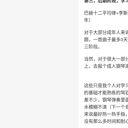
第三，后期阶段，学
巴赫十二平均律+李斯
年）
对于大部分成年人来
题，一首曲子最多3
三阶段。
当然，对于很大一部
上，去报个成人钢琴
这些只是我个人对学
的基础才能熟练的驾
差不少，钢琴弹奏里
水模糊不清（下一个
来说最好热一热手指
没有那么多时间和耐心