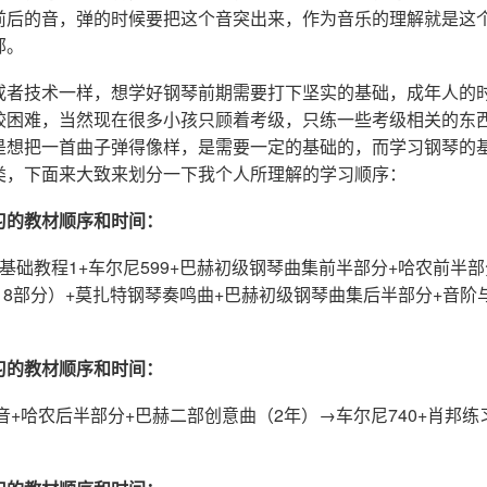
前后的音，弹的时候要把这个音突出来，作为音乐的理解就是这
部。
或者技术一样，想学好钢琴前期需要打下坚实的基础，成年人的
较困难，当然现在很多小孩只顾着考级，只练一些考级相关的东
是想把一首曲子弹得像样，是需要一定的基础的，而学习钢琴的
类，下面来大致来划分一下我个人所理解的学习顺序：
习的教材顺序和时间：
基础教程1+车尔尼599+巴赫初级钢琴曲集前半部分+哈农前半
718部分）+莫扎特钢琴奏鸣曲+巴赫初级钢琴曲集后半部分+音阶
习的教材顺序和时间：
琶音+哈农后半部分+巴赫二部创意曲（2年）→车尔尼740+肖邦