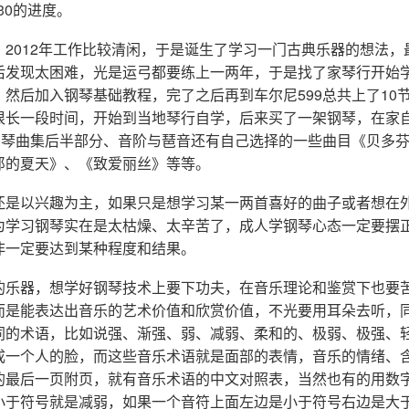
30的进度。
，2012年工作比较清闲，于是诞生了学习一门古典乐器的想法，
后发现太困难，光是运弓都要练上一两年，于是找了家琴行开始
然后加入钢琴基础教程，完了之后再到车尔尼599总共上了10
很长一段时间，开始到当地琴行自学，后来买了一架钢琴，在家
级钢琴曲集后半部分、音阶与琶音还有自己选择的一些曲目《贝多
郎的夏天》、《致爱丽丝》等等。
还是以兴趣为主，如果只是想学习某一两首喜好的曲子或者想在
为学习钢琴实在是太枯燥、太辛苦了，成人学钢琴心态一定要摆
非一定要达到某种程度和结果。
的乐器，想学好钢琴技术上要下功夫，在音乐理论和鉴赏下也要
而是能表达出音乐的艺术价值和欣赏价值，不光要用耳朵去听，
同的术语，比如说强、渐强、弱、减弱、柔和的、极弱、极强、
成一个人的脸，而这些音乐术语就是面部的表情，音乐的情绪、
的最后一页附页，就有音乐术语的中文对照表，当然也有的用数
小于符号就是减弱，如果一个音符上面左边是小于符号右边是大