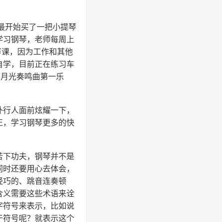
最开始买了一把小提琴
学习钢琴，老师每周上
节课，因为工作和其他
自学，目前正在练习车
芬月光奏鸣曲第一乐
外行人面前炫耀一下，
正，学习钢琴更多的快
苦下功夫，钢琴并不是
同时还要用心去体会，
轻巧的、跳音连奏顿
含义需要这些术语来诠
字符号来表示，比如说
于符号呢？就表示这个