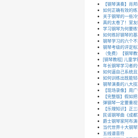
【钢琴演奏】肖邦练习曲 O
如何正确有效的练
关于钢琴的一些冷
真的太卷了！室友
学习钢琴为何要练“
如何练好钢琴的基
钢琴学习的六个不
钢琴考级的评定标
（免费）【钢琴教
[钢琴教程] 儿童
年长钢琴学习者的
如何逼自己系统且
如何训练出既能轻
钢琴演奏的八大技
【现场录像】周广
【完整版】假如把
弹钢琴一定要重视
【乐理知识】正三
民谣钢琴曲《成都
爵士钢琴家阿布演奏《
当代世界十大钢琴
五线谱音符