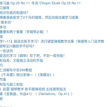
p.25 No.11 ‘冬风’/Chopin Etude Op.25 No.11
习钢琴
知识你真的知道吗?
瞒着我偷偷学了2个月的钢琴，然后向我炫耀学习成果
基本功”
本功
重要和两个重要（学钢琴必看）！
准
学1~11】超适合新手学习！流行键盘弹唱教学合集（电钢琴入门自学教
学钢琴没兴趣就学不好吗?
一些诀窍
变态的学习《钢琴》存下吧，不到一周完结！
松抬高、又能独立活动的手指
巧
仁讲解车尔尼299教程
《千本樱》倒过来弹～（《落樱谷》）
节奏
和弦与副三和弦
》赵雷 钢琴教学 新手跟弹视频 五线谱带指法
变奏曲，作品41》（《Variations，Op.41》）
家