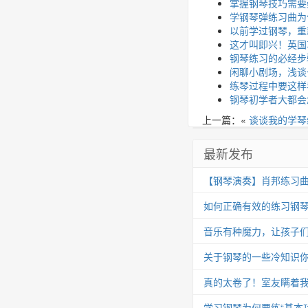
掌握钢琴技巧需要
学钢琴弹练习曲为
以前学过钢琴，重
这才叫即兴！英国
钢琴练习的必经步
闲聊小剧场，浅谈
练琴过程中要这样
钢琴初学者大都会
上一篇：«
谈谈我的学琴
最新发布
【钢琴演奏】肖邦练习曲 Op.25
如何正确有效的练习钢
音乐有种魔力，让孩子
关于钢琴的一些冷知识你
真的太卷了！室友瞒着我
学习钢琴为何要练“基本功