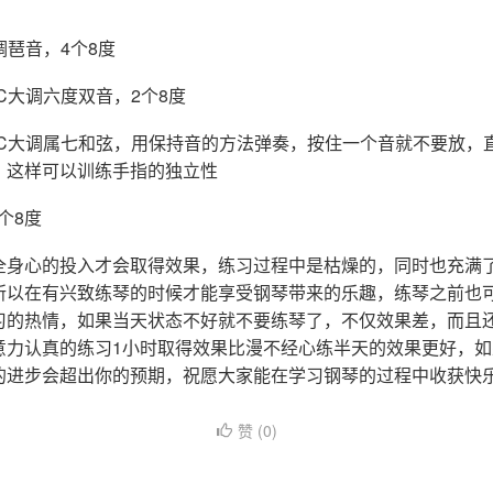
调琶音，4个8度
C大调六度双音，2个8度
与C大调属七和弦，用保持音的方法弹奏，按住一个音就不要放，
，这样可以训练手指的独立性
个8度
全身心的投入才会取得效果，练习过程中是枯燥的，同时也充满
所以在有兴致练琴的时候才能享受钢琴带来的乐趣，练琴之前也
习的热情，如果当天状态不好就不要练琴了，不仅效果差，而且
意力认真的练习1小时取得效果比漫不经心练半天的效果更好，
来的进步会超出你的预期，祝愿大家能在学习钢琴的过程中收获快
赞 (
0
)