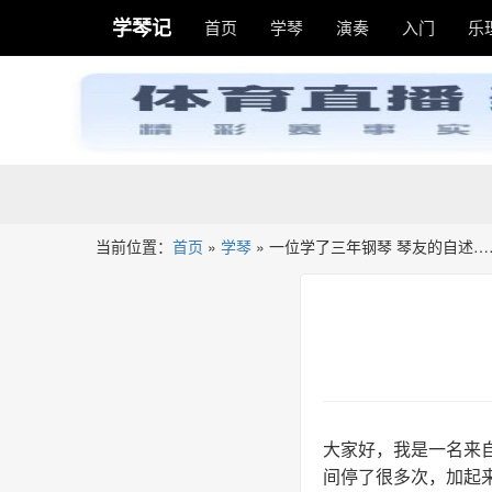
学琴记
首页
学琴
演奏
入门
乐
当前位置：
首页
»
学琴
»
一位学了三年钢琴 琴友的自述…
大家好，我是一名来自
间停了很多次，加起