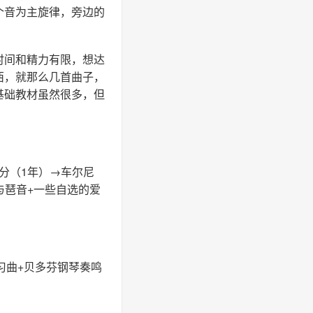
个音为主旋律，旁边的
时间和精力有限，想达
西，就那么几首曲子，
基础教材虽然很多，但
部分（1年）→车尔尼
与琶音+一些自选的爱
练习曲+贝多芬钢琴奏鸣