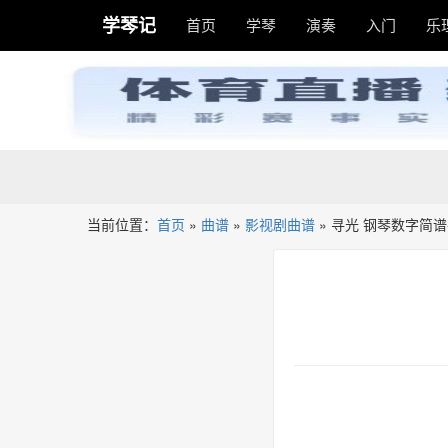
学琴记
首页
学琴
演奏
入门
乐
当前位置：
首页
»
曲谱
»
影视剧曲谱
»
寻光 钢琴数字简谱