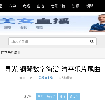
理
教学
考级
曲谱
音乐书籍
资讯
钢琴
-清平乐片尾曲
寻光 钢琴数字简谱-清平乐片尾曲
2020-05-20
影视剧曲谱
人人钢琴网
标签：
寻光
清平乐
简谱
郑云龙