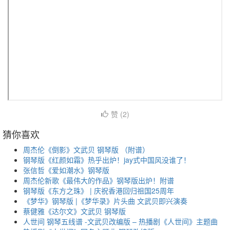
赞 (
2
)
猜你喜欢
周杰伦《倒影》文武贝 钢琴版 （附谱）
钢琴版《红颜如霜》热乎出炉！jay式中国风没谁了！
张信哲《爱如潮水》钢琴版
周杰伦新歌《最伟大的作品》钢琴版出炉！附谱
钢琴版《东方之珠》 | 庆祝香港回归祖国25周年
《梦华》钢琴版 |《梦华录》片头曲 文武贝即兴演奏
蔡健雅《达尔文》文武贝 钢琴版
人世间 钢琴五线谱 -文武贝改编版 – 热播剧《人世间》主题曲