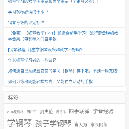
钢琴学习的六个不重要和两个重要（学钢琴必看）！
学习钢琴必读的十本书
钢琴考级的评定标准
（免费）【钢琴教学1~11】超适合新手学习！流行键盘弹唱教
学合集（电钢琴入门自学教
[钢琴教程] 儿童学钢琴没兴趣就学不好吗?
年长钢琴学习者的一些诀窍
如何逼自己系统且变态的学习《钢琴》存下吧，不到一周完结！
如何训练出既能轻松抬高、又能独立活动的手指
标签
学琴经验
四手联弹
周杰伦
周广仁
2016星海杯
周铭孙
学钢琴
孩子学钢琴
官大为
家长陪练