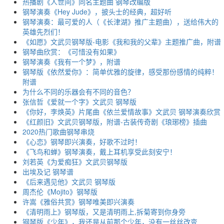
热播剧《人世间》同名主题曲 钢琴改编版
钢琴演奏《Hey Jude》，披头士的经典，超好听
钢琴演奏：最可爱的人（《长津湖》推广主题曲），送给伟大的
英雄先烈们！
《如愿》文武贝钢琴版-电影《我和我的父辈》主题推广曲，附谱
钢琴曲欣赏：《可惜没有如果》
钢琴演奏《我有一个梦》，附谱
钢琴版《依然爱你》：简单优雅的旋律，感受那份感情的纯粹！
附谱
为什么不同的乐器会有不同的音色？
张信哲《爱就一个字》文武贝 钢琴版
《你好，李焕英》片尾曲《依兰爱情故事》文武贝 钢琴演奏欣赏
《红颜旧》文武贝钢琴版，附谱-古装传奇剧《琅琊榜》插曲
2020热门歌曲钢琴串烧
《心恋》钢琴即兴演奏，好歌不过时！
《飞鸟和蝉》钢琴演奏，戴上耳机享受此刻安宁！
刘若英《为爱痴狂》文武贝钢琴版
出埃及记 钢琴谱
《后来遇见他》文武贝 钢琴版
周杰伦《Mojito》钢琴版
许嵩《雅俗共赏》钢琴唯美即兴演奏
《清明雨上》钢琴版，又是清明雨上,拆菊寄到你身旁
钢琴版《少年》，我还是从前那个少年，没有一丝丝改变