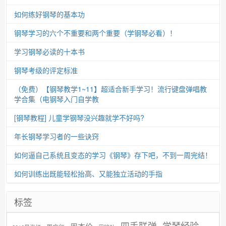
如何练好钢琴的基本功
钢琴学习的六个不重要和两个重要（学钢琴必看）！
学习钢琴必读的十本书
钢琴考级的评定标准
（免费）【钢琴教学1~11】超适合新手学习！流行键盘弹唱教
学合集（电钢琴入门自学教
[钢琴教程] 儿童学钢琴没兴趣就学不好吗?
年长钢琴学习者的一些诀窍
如何逼自己系统且变态的学习《钢琴》存下吧，不到一周完结！
如何训练出既能轻松抬高、又能独立活动的手指
标签
学琴经验
四手联弹