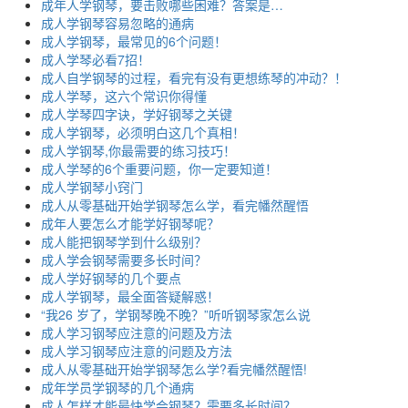
成年人学钢琴，要击败哪些困难？答案是…
成人学钢琴容易忽略的通病
成人学钢琴，最常见的6个问题！
成人学琴必看7招！
成人自学钢琴的过程，看完有没有更想练琴的冲动？！
成人学琴，这六个常识你得懂
成人学琴四字诀，学好钢琴之关键
成人学钢琴，必须明白这几个真相！
成人学钢琴,你最需要的练习技巧！
成人学琴的6个重要问题，你一定要知道！
成人学钢琴小窍门
成人从零基础开始学钢琴怎么学，看完幡然醒悟
成年人要怎么才能学好钢琴呢？
成人能把钢琴学到什么级别？
成人学会钢琴需要多长时间？
成人学好钢琴的几个要点
成人学钢琴，最全面答疑解惑！
“我26 岁了，学钢琴晚不晚？”听听钢琴家怎么说
成人学习钢琴应注意的问题及方法
成人学习钢琴应注意的问题及方法
成人从零基础开始学钢琴怎么学?看完幡然醒悟!
成年学员学钢琴的几个通病
成人怎样才能最快学会钢琴？需要多长时间？