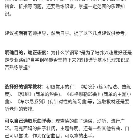
错音、折指等问题，还要熟练识谱，掌握一定范围的乐理知
识。
建议初期有老师指导，然后自学。提了以下几点建议供参考。
明确目的，端正态度：
为什么学钢琴?是为了培养兴趣爱好还是
走专业路线?自学钢琴能否坚持下来?五线谱等基本乐理知识是
否熟练掌握?
选择好的钢琴教材：
初级常用的有：《哈农》(练习指法、熟练
度)、《拜厄》(简单的短曲)、《布格缪勒25曲》(简单的主题小
曲)、《车尔尼系列》(有针对性的练习曲)等，选取教材还是要
听老师的安排。
可以自己选取乐曲弹奏：
理查德的曲子通俗，动听，流行广
泛。马克西姆的曲子壮阔，主题鲜明。还有一些其他名曲，自
己可以尝试，作为保留曲目，可以拿的出手。