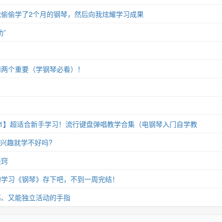
偷偷学了2个月的钢琴，然后向我炫耀学习成果
”
和两个重要（学钢琴必看）！
11】超适合新手学习！流行键盘弹唱教学合集（电钢琴入门自学教
没兴趣就学不好吗?
诀窍
的学习《钢琴》存下吧，不到一周完结！
高、又能独立活动的手指