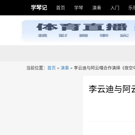
学琴记
首页
学琴
演奏
入门
乐
当前位置：
首页
»
演奏
»
李云迪与阿云嘎合作演绎《夜空
李云迪与阿