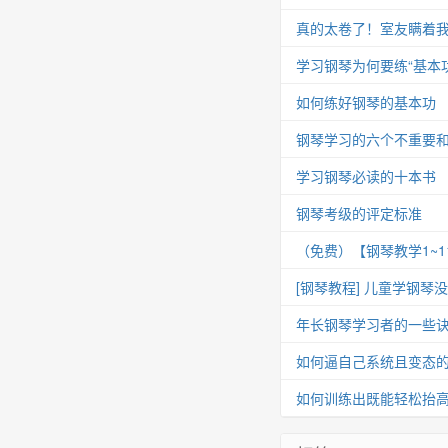
真的太卷了！室友瞒着我
学习钢琴为何要练“基本功
如何练好钢琴的基本功
钢琴学习的六个不重要
学习钢琴必读的十本书
钢琴考级的评定标准
（免费）【钢琴教学1~
[钢琴教程] 儿童学钢琴
年长钢琴学习者的一些
如何逼自己系统且变态
如何训练出既能轻松抬