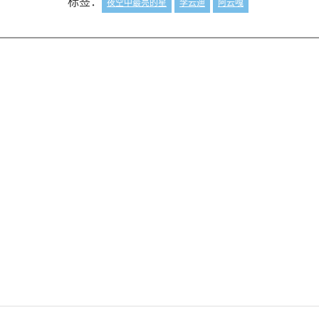
标签：
夜空中最亮的星
李云迪
阿云嘎