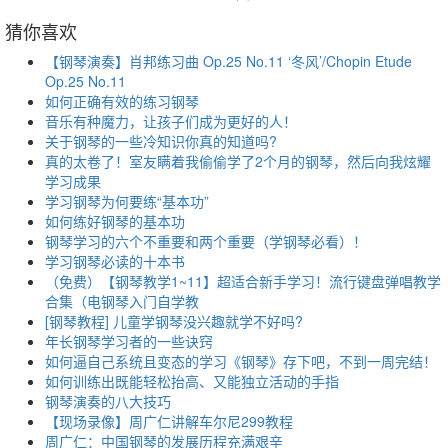
猜你喜欢
【钢琴演奏】肖邦练习曲 Op.25 No.11 ‘冬风’/Chopin Etude
Op.25 No.11
如何正确有效的练习钢琴
音乐有种魔力，让孩子们成为更好的人！
关于钢琴的一些冷知识你真的知道吗?
真的太卷了！室友瞒着我偷偷学了2个月的钢琴，然后向我炫耀
学习成果
学习钢琴为何要练“基本功”
如何练好钢琴的基本功
钢琴学习的六个不重要和两个重要（学钢琴必看）！
学习钢琴必读的十本书
（免费）【钢琴教学1~11】超适合新手学习！流行键盘弹唱教学
合集（电钢琴入门自学教
[钢琴教程] 儿童学钢琴没兴趣就学不好吗?
年长钢琴学习者的一些诀窍
如何逼自己系统且变态的学习《钢琴》存下吧，不到一周完结！
如何训练出既能轻松抬高、又能独立活动的手指
钢琴演奏的八大技巧
【现场录像】周广仁讲解车尔尼299教程
周广仁：中国钢琴的发展历程充满艰辛