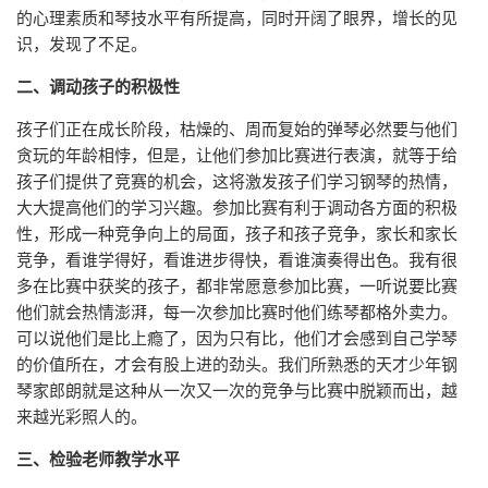
的心理素质和琴技水平有所提高，同时开阔了眼界，增长的见
识，发现了不足。
二、调动孩子的积极性
孩子们正在成长阶段，枯燥的、周而复始的弹琴必然要与他们
贪玩的年龄相悖，但是，让他们参加比赛进行表演，就等于给
孩子们提供了竞赛的机会，这将激发孩子们学习钢琴的热情，
大大提高他们的学习兴趣。参加比赛有利于调动各方面的积极
性，形成一种竞争向上的局面，孩子和孩子竞争，家长和家长
竞争，看谁学得好，看谁进步得快，看谁演奏得出色。我有很
多在比赛中获奖的孩子，都非常愿意参加比赛，一听说要比赛
他们就会热情澎湃，每一次参加比赛时他们练琴都格外卖力。
可以说他们是比上瘾了，因为只有比，他们才会感到自己学琴
的价值所在，才会有股上进的劲头。我们所熟悉的天才少年钢
琴家郎朗就是这种从一次又一次的竞争与比赛中脱颖而出，越
来越光彩照人的。
三、检验老师教学水平