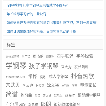
[钢琴教程] 儿童学钢琴没兴趣就学不好吗?
年长钢琴学习者的一些诀窍
如何逼自己系统且变态的学习《钢琴》存下吧，不到一周完结！
如何训练出既能轻松抬高、又能独立活动的手指
标签
学琴经验
四手联弹
周杰伦
周广仁
2016星海杯
周铭孙
学钢琴
孩子学钢琴
官大为
家长陪练
抖音热歌
常桦
成人学钢琴
慢练
布格缪勒练习曲
文武贝
沈文裕
琴童家长
李云迪
林俊杰
琴童
王羽佳
简谱
练习曲
跟郎朗学钢琴
赵海洋
背谱
赵晓生
薛之谦
郎朗
车尔尼599
郎朗教你弹钢琴
邓紫棋