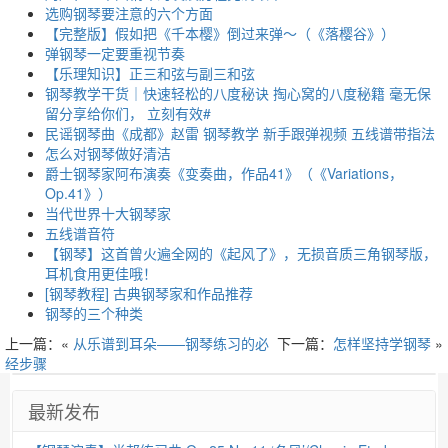
选购钢琴要注意的六个方面
【完整版】假如把《千本樱》倒过来弹～（《落樱谷》）
弹钢琴一定要重视节奏
【乐理知识】正三和弦与副三和弦
钢琴教学干货｜快速轻松的八度秘诀 掏心窝的八度秘籍 毫无保
留分享给你们， 立刻有效#
民谣钢琴曲《成都》赵雷 钢琴教学 新手跟弹视频 五线谱带指法
怎么对钢琴做好清洁
爵士钢琴家阿布演奏《变奏曲，作品41》（《Variations，
Op.41》）
当代世界十大钢琴家
五线谱音符
【钢琴】这首曾火遍全网的《起风了》，无损音质三角钢琴版，
耳机食用更佳哦！
[钢琴教程] 古典钢琴家和作品推荐
钢琴的三个种类
上一篇：«
从乐谱到耳朵——钢琴练习的必
下一篇：
怎样坚持学钢琴
»
经步骤
最新发布