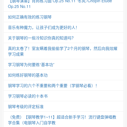
【钢琴演奏】肖邦练习曲 Op.25 No.11 ‘冬风’/Chopin Etude
Op.25 No.11
如何正确有效的练习钢琴
音乐有种魔力，让孩子们成为更好的人！
关于钢琴的一些冷知识你真的知道吗?
真的太卷了！室友瞒着我偷偷学了2个月的钢琴，然后向我炫耀
学习成果
学习钢琴为何要练“基本功”
如何练好钢琴的基本功
钢琴学习的六个不重要和两个重要（学钢琴必看）！
学习钢琴必读的十本书
钢琴考级的评定标准
（免费）【钢琴教学1~11】超适合新手学习！流行键盘弹唱教
学合集（电钢琴入门自学教