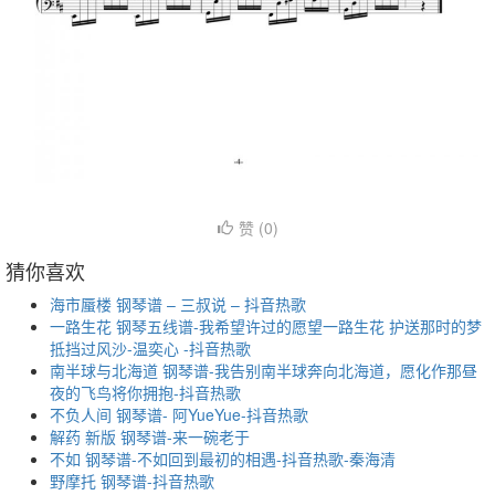
赞 (
0
)
猜你喜欢
海市蜃楼 钢琴谱 – 三叔说 – 抖音热歌
一路生花 钢琴五线谱-我希望许过的愿望一路生花 护送那时的梦
抵挡过风沙-温奕心 -抖音热歌
南半球与北海道 钢琴谱-我告别南半球奔向北海道，愿化作那昼
夜的飞鸟将你拥抱-抖音热歌
不负人间 钢琴谱- 阿YueYue-抖音热歌
解药 新版 钢琴谱-来一碗老于
不如 钢琴谱-不如回到最初的相遇-抖音热歌-秦海清
野摩托 钢琴谱-抖音热歌