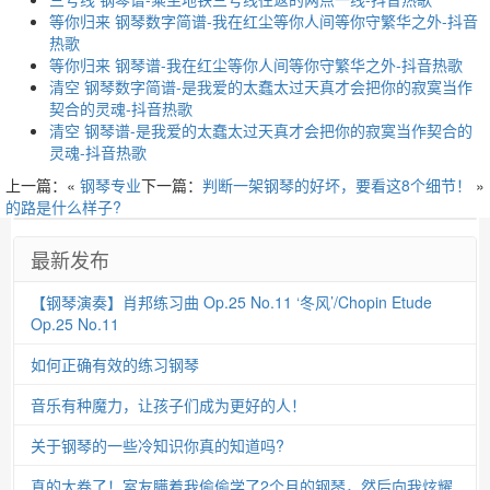
等你归来 钢琴数字简谱-我在红尘等你人间等你守繁华之外-抖音
热歌
等你归来 钢琴谱-我在红尘等你人间等你守繁华之外-抖音热歌
清空 钢琴数字简谱-是我爱的太蠢太过天真才会把你的寂寞当作
契合的灵魂-抖音热歌
清空 钢琴谱-是我爱的太蠢太过天真才会把你的寂寞当作契合的
灵魂-抖音热歌
上一篇：«
钢琴专业
下一篇：
判断一架钢琴的好坏，要看这8个细节！
»
的路是什么样子?
最新发布
【钢琴演奏】肖邦练习曲 Op.25 No.11 ‘冬风’/Chopin Etude
Op.25 No.11
如何正确有效的练习钢琴
音乐有种魔力，让孩子们成为更好的人！
关于钢琴的一些冷知识你真的知道吗?
真的太卷了！室友瞒着我偷偷学了2个月的钢琴，然后向我炫耀