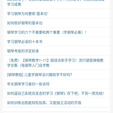
学习成果
学习钢琴为何要练“基本功”
如何练好钢琴的基本功
钢琴学习的六个不重要和两个重要（学钢琴必看）！
学习钢琴必读的十本书
钢琴考级的评定标准
（免费）【钢琴教学1~11】超适合新手学习！流行键盘弹唱教
学合集（电钢琴入门自学教
[钢琴教程] 儿童学钢琴没兴趣就学不好吗?
年长钢琴学习者的一些诀窍
如何逼自己系统且变态的学习《钢琴》存下吧，不到一周完结！
如何训练出既能轻松抬高、又能独立活动的手指