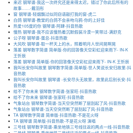
来迟 钢琴谱-我这一次终究还是来得太迟，错过了你此后所有的
故事……-戴羽彤
窗 钢琴谱-轻烟飘过似同窃语敲打我的窗-虎二
白鸽 钢琴谱-教堂的白鸽不会亲吻乌鸦-你的上好佳
热爱105度的你 钢琴谱-阿肆-抖音热歌
慢热 钢琴谱-我不应该慢热着沉默假装冷漠一笑带过-满舒克
公子呀 钢琴谱-蛋总-抖音热歌
大风吹 钢琴谱-取一杯天上的水，照着明月人世间晃啊晃
落差 钢琴数字简谱 简单版-你的回答像天空彩虹迎来雨下- IN-K
王忻辰
落差 钢琴谱 简单版-你的回答像天空彩虹迎来雨下- IN-K 王忻辰
我叫长安你叫故里 钢琴数字简谱-简单版-世人笑说长安归故里-抖
音热歌
我叫长安你叫故里 钢琴谱 -长安尽头无故里，故里此后别长安-抖
音热歌
给不了你未来 钢琴数字简谱-张家旺-抖音热歌
给不了你未来 钢琴谱-张家旺-抖音热歌
气象站台 钢琴数字简谱-当天空突然断了层刮起了风-抖音热歌
气象站台 钢琴谱-当天空突然断了层刮起了风-抖音热歌
TA 钢琴数字简谱 简单版-抖音热歌-不是花火呀
TA 钢琴谱 简单版-抖音热歌-不是花火呀 演唱
三号线 钢琴数字简谱-乘坐地铁三号线往返的两点一线-抖音热歌
三号线 钢琴谱-乘坐地铁三号线往返的两点一线-抖音热歌