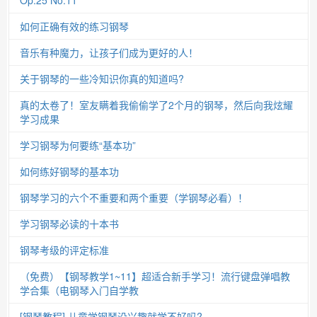
Op.25 No.11
如何正确有效的练习钢琴
音乐有种魔力，让孩子们成为更好的人！
关于钢琴的一些冷知识你真的知道吗?
真的太卷了！室友瞒着我偷偷学了2个月的钢琴，然后向我炫耀
学习成果
学习钢琴为何要练“基本功”
如何练好钢琴的基本功
钢琴学习的六个不重要和两个重要（学钢琴必看）！
学习钢琴必读的十本书
钢琴考级的评定标准
（免费）【钢琴教学1~11】超适合新手学习！流行键盘弹唱教
学合集（电钢琴入门自学教
[钢琴教程] 儿童学钢琴没兴趣就学不好吗?