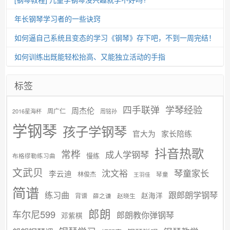
年长钢琴学习者的一些诀窍
如何逼自己系统且变态的学习《钢琴》存下吧，不到一周完结！
如何训练出既能轻松抬高、又能独立活动的手指
标签
学琴经验
四手联弹
周杰伦
周广仁
2016星海杯
周铭孙
学钢琴
孩子学钢琴
官大为
家长陪练
抖音热歌
常桦
成人学钢琴
慢练
布格缪勒练习曲
文武贝
沈文裕
琴童家长
李云迪
林俊杰
琴童
王羽佳
简谱
练习曲
跟郎朗学钢琴
赵海洋
背谱
赵晓生
薛之谦
郎朗
车尔尼599
郎朗教你弹钢琴
邓紫棋