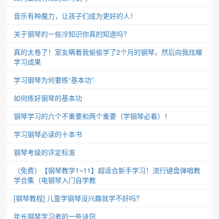
音乐有种魔力，让孩子们成为更好的人！
关于钢琴的一些冷知识你真的知道吗?
真的太卷了！室友瞒着我偷偷学了2个月的钢琴，然后向我炫耀
学习成果
学习钢琴为何要练“基本功”
如何练好钢琴的基本功
钢琴学习的六个不重要和两个重要（学钢琴必看）！
学习钢琴必读的十本书
钢琴考级的评定标准
（免费）【钢琴教学1~11】超适合新手学习！流行键盘弹唱教
学合集（电钢琴入门自学教
[钢琴教程] 儿童学钢琴没兴趣就学不好吗?
年长钢琴学习者的一些诀窍