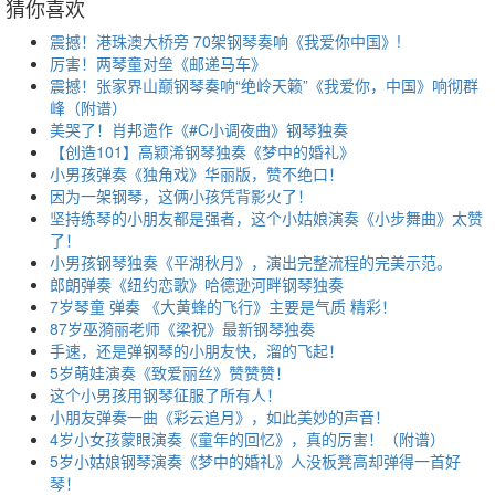
猜你喜欢
震撼！港珠澳大桥旁 70架钢琴奏响《我爱你中国》!
厉害！两琴童对垒《邮递马车》
震撼！张家界山巅钢琴奏响“绝岭天籁”《我爱你，中国》响彻群
峰（附谱）
美哭了！肖邦遗作《#C小调夜曲》钢琴独奏
【创造101】高颖浠钢琴独奏《梦中的婚礼》
小男孩弹奏《独角戏》华丽版，赞不绝口！
因为一架钢琴，这俩小孩凭背影火了！
坚持练琴的小朋友都是强者，这个小姑娘演奏《小步舞曲》太赞
了！
小男孩钢琴独奏《平湖秋月》，演出完整流程的完美示范。
郎朗弹奏《纽约恋歌》哈德逊河畔钢琴独奏
7岁琴童 弹奏 《大黄蜂的飞行》主要是气质 精彩！
87岁巫漪丽老师《梁祝》最新钢琴独奏
手速，还是弹钢琴的小朋友快，溜的飞起！
5岁萌娃演奏《致爱丽丝》赞赞赞！
这个小男孩用钢琴征服了所有人！
小朋友弹奏一曲《彩云追月》，如此美妙的声音！
4岁小女孩蒙眼演奏《童年的回忆》，真的厉害！（附谱）
5岁小姑娘钢琴演奏《梦中的婚礼》人没板凳高却弹得一首好
琴！