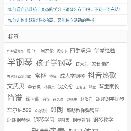
如何逼自己系统且变态的学习《钢琴》存下吧，不到一周完结！
如何训练出既能轻松抬高、又能独立活动的手指
标签
学琴经验
四手联弹
周杰伦
周广仁
2016星海杯
周铭孙
学钢琴
孩子学钢琴
官大为
家长陪练
抖音热歌
常桦
成人学钢琴
慢练
布格缪勒练习曲
文武贝
沈文裕
琴童家长
李云迪
林俊杰
琴童
王羽佳
简谱
练习曲
跟郎朗学钢琴
赵海洋
背谱
赵晓生
薛之谦
郎朗
车尔尼599
郎朗教你弹钢琴
邓紫棋
钢琴学习
郎朗钢琴课
钢琴教学
钢琴弹唱
钢琴家