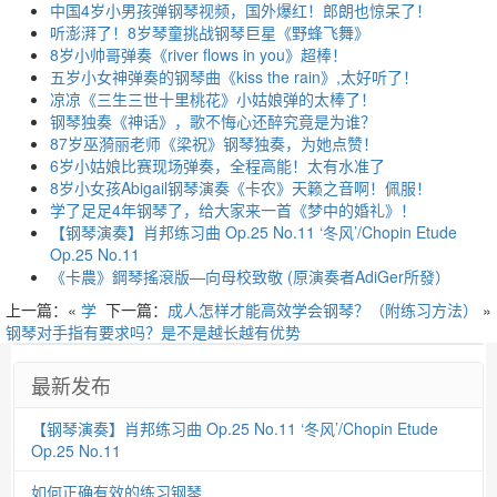
中国4岁小男孩弹钢琴视频，国外爆红！郎朗也惊呆了！
听澎湃了！8岁琴童挑战钢琴巨星《野蜂飞舞》
8岁小帅哥弹奏《river flows in you》超棒！
五岁小女神弹奏的钢琴曲《kiss the rain》,太好听了！
凉凉《三生三世十里桃花》小姑娘弹的太棒了！
钢琴独奏《神话》，歌不悔心还醉究竟是为谁？
87岁巫漪丽老师《梁祝》钢琴独奏，为她点赞！
6岁小姑娘比赛现场弹奏，全程高能！太有水准了
8岁小女孩Abigail钢琴演奏《卡农》天籁之音啊！佩服！
学了足足4年钢琴了，给大家来一首《梦中的婚礼》！
【钢琴演奏】肖邦练习曲 Op.25 No.11 ‘冬风’/Chopin Etude
Op.25 No.11
《卡農》鋼琴搖滾版—向母校致敬 (原演奏者AdiGer所發）
上一篇：«
学
下一篇：
成人怎样才能高效学会钢琴？（附练习方法）
»
钢琴对手指有要求吗？是不是越长越有优势
最新发布
【钢琴演奏】肖邦练习曲 Op.25 No.11 ‘冬风’/Chopin Etude
Op.25 No.11
如何正确有效的练习钢琴