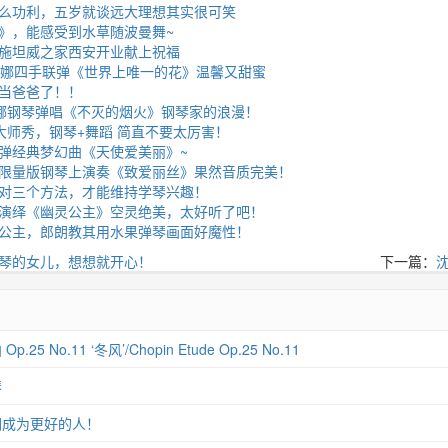
么功利，五岁就谈远大理想其实很可笑
》，能感受到水草随波曼舞~
施坦威之家西安开业献上祝福
吉娜四手联弹《世界上唯一的花》温馨又甜蜜
当爸爸了！！
娜钢琴弹唱《不灭的烟火》钢琴家的浪漫！
大师秀，钢琴+舞蹈 简直不要太厉害！
弹经典梦幻曲《天使爱美丽》~
限量版钢琴上演奏《致爱丽丝》果然音质完美！
对三个方法，才能维持学琴兴趣！
演绎《幽灵公主》空灵绝美，太好听了吧！
公主，郎朗教其用水果弹琴画面好魔性！
琴的女儿，想想就开心！
下一篇：
 No.11 ‘冬风’/Chopin Etude Op.25 No.11
琴
们成为更好的人！