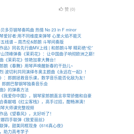
赞 (
0
)
芬钢琴奏鸣曲 热情 No 23 in F minor
琴爱好者:用不同维度来弹琴 心里火焰不能灭
五线谱 – 周杰伦&郎朗 斗琴间奏版
品》同名先行曲MV上线 | 和郎朗斗琴 精彩绝“伦”
米雪山顶峰弹奏《茉莉花》：让中国曲子响彻欧洲之巅！
曲《茉莉花》惊艳加拿大舞台！
郎朗《春舞》用琴声唤醒新春的干劲儿~
烈·波切利共同演绎冬奥主题曲《永远在一起》！
》：郎朗拯救音乐课，数学音乐能否化敌为友！
6日：郎朗巴黎钢琴独奏音乐会
曲》的弹奏方法
《我爱你中国》，钢琴家郎朗直言非常骄傲和自豪
合奏献唱《红尘客栈》，高手过招，酣畅淋漓！
钢琴大师课完整视频
作品《望春风》，太好听了！
吉娜四手联弹《致爱丽丝》
联弹，甜美同框现身《616真心夜》
，助力高考学子