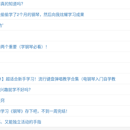
真的知道吗?
偷偷学了2个月的钢琴，然后向我炫耀学习成果
”
和两个重要（学钢琴必看）！
11】超适合新手学习！流行键盘弹唱教学合集（电钢琴入门自学教
没兴趣就学不好吗?
诀窍
的学习《钢琴》存下吧，不到一周完结！
高、又能独立活动的手指