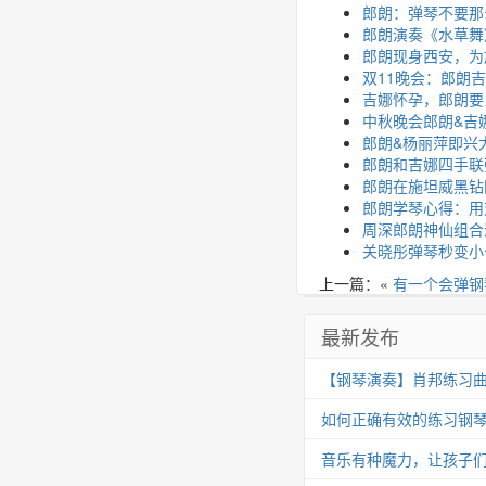
郎朗：弹琴不要那
郎朗演奏《水草舞
郎朗现身西安，为
双11晚会：郎朗
吉娜怀孕，郎朗要
中秋晚会郎朗&吉
郎朗&杨丽萍即兴
郎朗和吉娜四手联
郎朗在施坦威黑钻
郎朗学琴心得：用
周深郎朗神仙组合
关晓彤弹琴秒变小
上一篇：«
有一个会弹钢
最新发布
【钢琴演奏】肖邦练习曲 Op.25
如何正确有效的练习钢
音乐有种魔力，让孩子