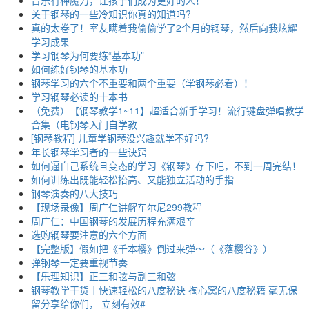
关于钢琴的一些冷知识你真的知道吗?
真的太卷了！室友瞒着我偷偷学了2个月的钢琴，然后向我炫耀
学习成果
学习钢琴为何要练“基本功”
如何练好钢琴的基本功
钢琴学习的六个不重要和两个重要（学钢琴必看）！
学习钢琴必读的十本书
（免费）【钢琴教学1~11】超适合新手学习！流行键盘弹唱教学
合集（电钢琴入门自学教
[钢琴教程] 儿童学钢琴没兴趣就学不好吗?
年长钢琴学习者的一些诀窍
如何逼自己系统且变态的学习《钢琴》存下吧，不到一周完结！
如何训练出既能轻松抬高、又能独立活动的手指
钢琴演奏的八大技巧
【现场录像】周广仁讲解车尔尼299教程
周广仁：中国钢琴的发展历程充满艰辛
选购钢琴要注意的六个方面
【完整版】假如把《千本樱》倒过来弹～（《落樱谷》）
弹钢琴一定要重视节奏
【乐理知识】正三和弦与副三和弦
钢琴教学干货｜快速轻松的八度秘诀 掏心窝的八度秘籍 毫无保
留分享给你们， 立刻有效#