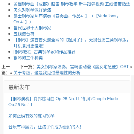
民谣钢琴曲《成都》赵雷 钢琴教学 新手跟弹视频 五线谱带指法
怎么对钢琴做好清洁
爵士钢琴家阿布演奏《变奏曲，作品41》（《Variations，
Op.41》）
当代世界十大钢琴家
五线谱音符
【钢琴】这首曾火遍全网的《起风了》，无损音质三角钢琴版，
耳机食用更佳哦！
[钢琴教程] 古典钢琴家和作品推荐
钢琴的三个种类
上一
下一篇：
美女钢琴家演奏，宫崎骏动漫《魔女宅急便》OST
»
篇：«
关于考级，这是我见过最理性的分析
最新发布
【钢琴演奏】肖邦练习曲 Op.25 No.11 ‘冬风’/Chopin Etude
Op.25 No.11
如何正确有效的练习钢琴
音乐有种魔力，让孩子们成为更好的人！