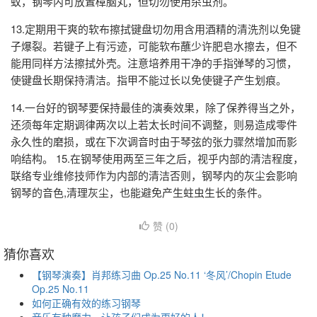
蚁，钢琴内可放置樟脑丸，但切勿使用杀虫剂。
13.定期用干爽的软布擦拭键盘切勿用含用酒精的清洗剂以免键
子爆裂。若键子上有污迹，可能软布蘸少许肥皂水擦去，但不
能用同样方法擦拭外壳。注意培养用干净的手指弹琴的习惯，
使键盘长期保持清洁。指甲不能过长以免使键子产生划痕。
14.一台好的钢琴要保持最佳的演奏效果，除了保养得当之外，
还须每年定期调律两次以上若太长时间不调整，则易造成零件
永久性的磨损，或在下次调音时由于琴弦的张力骤然增加而影
响结构。 15.在钢琴使用两至三年之后，视乎内部的清洁程度，
联络专业维修技师作为内部的清洁否则，钢琴内的灰尘会影响
钢琴的音色,清理灰尘，也能避免产生蛀虫生长的条件。
赞 (
0
)
猜你喜欢
【钢琴演奏】肖邦练习曲 Op.25 No.11 ‘冬风’/Chopin Etude
Op.25 No.11
如何正确有效的练习钢琴
音乐有种魔力，让孩子们成为更好的人！