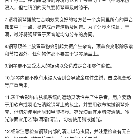
浸入，但在晴朗的天气要将琴罩及时晾干。
7.请将钢琴摆放在音响效果良好的地方若一个房间里所有的声音
都集中于一点，易造成声音滞后及回音。为了让琴声悦耳、丰
满，最好将钢琴置于声音能均匀分布的房间。
8.钢琴顶盖上放置重物会引起共振产生杂音，顶盖会变形除乐谱
和节拍器外，任何物体都不要置于钢琴顶盖上。
9.钢琴更不宜受太大的振动以免造成走音和零件偏位。
10.钢琴内部不能有水浸入否则会导致金属件生锈，击弦机变形
等严重后果。
11.灰尘会影响击弦机系统的运动灵活性并产生杂音。用户要勤
于用软布或羽毛扫清除钢琴上的灰尘，并要用软布擦拭钢琴外
壳，但切勿使用丙酮和甲醇擦琴。亮光漆面宜用腊液清洁。哑
光漆面宜用乙醇(酒精)清洁，切勿使用腊液抛光。
12.经常注意检查钢琴内部的清洁以防虫鼠，并注意检查有无白