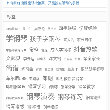
如何训练出既能轻松抬高、又能独立活动的手指
标签
学琴经验
四手联弹
周杰伦
周广仁
2016星海杯
周铭孙
学钢琴
孩子学钢琴
官大为
家长陪练
抖音热歌
常桦
成人学钢琴
慢练
布格缪勒练习曲
文武贝
沈文裕
琴童家长
李云迪
林俊杰
琴童
王羽佳
简谱
练习曲
跟郎朗学钢琴
赵海洋
背谱
赵晓生
薛之谦
郎朗
车尔尼599
郎朗教你弹钢琴
邓紫棋
钢琴学习
郎朗钢琴课
钢琴教学
钢琴弹唱
钢琴家
钢琴演奏
钢琴练习
钢琴老师
钢琴教学视频
钢琴考级
钢琴谱
钢琴陪练