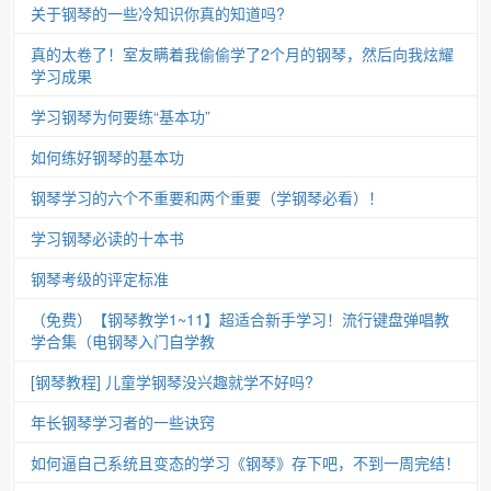
关于钢琴的一些冷知识你真的知道吗?
真的太卷了！室友瞒着我偷偷学了2个月的钢琴，然后向我炫耀
学习成果
学习钢琴为何要练“基本功”
如何练好钢琴的基本功
钢琴学习的六个不重要和两个重要（学钢琴必看）！
学习钢琴必读的十本书
钢琴考级的评定标准
（免费）【钢琴教学1~11】超适合新手学习！流行键盘弹唱教
学合集（电钢琴入门自学教
[钢琴教程] 儿童学钢琴没兴趣就学不好吗?
年长钢琴学习者的一些诀窍
如何逼自己系统且变态的学习《钢琴》存下吧，不到一周完结！