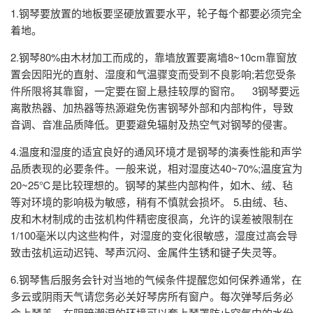
1.钢琴要放置的地板要坚硬放置要水平，轮子每个都要必须完全
着地。
2.钢琴80%由木材加工而成的，靠墙放置要离墙8~10cm靠窗放
置会因阳光的直射、湿度和气温骤变而受到不良影响;若您受条
件所限将其靠窗，一定要在窗上悬挂较厚的窗帘。 3钢琴要远
离散热器、加热器等热源避免伤害钢琴外部和内部构件，导致
音调、音准品质降低。更要避免辐射及热空气对钢琴的侵害。
4.温度和湿度的适宜良好的通风环境才是钢琴的演奏性能和声学
品质表现的必要条件。一般来说，相对湿度达40~70%;温度宜为
20~25℃是比较理想的。钢琴的某些内部构件，如木、绒、毡
等对环境的影响极为敏感，稍有不慎就会损坏。 5.由绒、毡、
皮和木材制成的击弦机构件精密度很高，允许的误差被限制在
1/100毫米以内这些构件，对湿度的变化很敏感，湿度过高会导
致击弦机运动迟钝、琴声沉闷、金属件生锈和键子失灵等。
6.钢琴售后服务会针对当地的气候条件提醒您如何保养通常，在
多云或阴雨天气请您务必关好琴房所有窗户。每次弹琴后务必
合上琴盖。在阴暗潮湿的环境可以套上琴罩防止空气中的水份