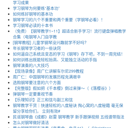
学习成果
学习钢琴为何要练“基本功”
如何练好钢琴的基本功
钢琴学习的六个不重要和两个重要（学钢琴必看）！
学习钢琴必读的十本书
（免费）【钢琴教学1~11】超适合新手学习！流行键盘弹唱教学
合集（电钢琴入门自学教
[钢琴教程] 儿童学钢琴没兴趣就学不好吗?
年长钢琴学习者的一些诀窍
如何逼自己系统且变态的学习《钢琴》存下吧，不到一周完结！
如何训练出既能轻松抬高、又能独立活动的手指
钢琴演奏的八大技巧
【现场录像】周广仁讲解车尔尼299教程
周广仁：中国钢琴的发展历程充满艰辛
选购钢琴要注意的六个方面
【完整版】假如把《千本樱》倒过来弹～（《落樱谷》）
弹钢琴一定要重视节奏
【乐理知识】正三和弦与副三和弦
钢琴教学干货｜快速轻松的八度秘诀 掏心窝的八度秘籍 毫无保
留分享给你们， 立刻有效#
民谣钢琴曲《成都》赵雷 钢琴教学 新手跟弹视频 五线谱带指法
怎么对钢琴做好清洁
爵士钢琴家阿布演奏《变奏曲，作品41》（《Variations，