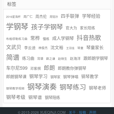
标签
学琴经验
四手联弹
周杰伦
周广仁
2016星海杯
周铭孙
学钢琴
孩子学钢琴
官大为
家长陪练
抖音热歌
常桦
成人学钢琴
慢练
布格缪勒练习曲
文武贝
沈文裕
琴童家长
李云迪
林俊杰
琴童
王羽佳
简谱
练习曲
跟郎朗学钢琴
赵海洋
背谱
赵晓生
薛之谦
郎朗
车尔尼599
郎朗教你弹钢琴
邓紫棋
钢琴学习
郎朗钢琴课
钢琴教学
钢琴弹唱
钢琴家
钢琴演奏
钢琴练习
钢琴老师
钢琴教学视频
钢琴考级
钢琴谱
钢琴陪练
© 2015-2026 XUEQINJI.COM ·
关于
·
投稿
·
声明