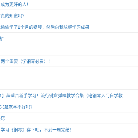
们成为更好的人！
真的知道吗?
偷偷学了2个月的钢琴，然后向我炫耀学习成果
”
和两个重要（学钢琴必看）！
11】超适合新手学习！流行键盘弹唱教学合集（电钢琴入门自学教
没兴趣就学不好吗?
诀窍
的学习《钢琴》存下吧，不到一周完结！