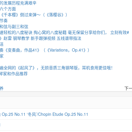
的发展历程充满艰辛
六个方面
《千本樱》倒过来弹～（《落樱谷》）
节奏
和弦与副三和弦
速轻松的八度秘诀 掏心窝的八度秘籍 毫无保留分享给你们， 立刻有效#
》赵雷 钢琴教学 新手跟弹视频 五线谱带指法
洁
变奏曲，作品41》（《Variations，Op.41》）
家
遍全网的《起风了》，无损音质三角钢琴版，耳机食用更佳哦！
钢琴家和作品推荐
养
下
 No.11 ‘冬风’/Chopin Etude Op.25 No.11
琴