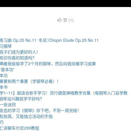
赞 (
1
)
p.25 No.11 ‘冬风’/Chopin Etude Op.25 No.11
习钢琴
孩子们成为更好的人！
知识你真的知道吗?
瞒着我偷偷学了2个月的钢琴，然后向我炫耀学习成果
基本功”
本功
重要和两个重要（学钢琴必看）！
本书
学1~11】超适合新手学习！流行键盘弹唱教学合集（电钢琴入门自学教
学钢琴没兴趣就学不好吗?
一些诀窍
变态的学习《钢琴》存下吧，不到一周完结！
松抬高、又能独立活动的手指
巧
仁讲解车尔尼299教程