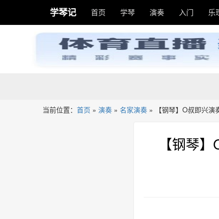
学琴记
首页
学琴
演奏
入门
乐
当前位置：
首页
»
演奏
»
名家演奏
»
【钢琴】O叔即兴演奏《爱乐
【钢琴】O叔