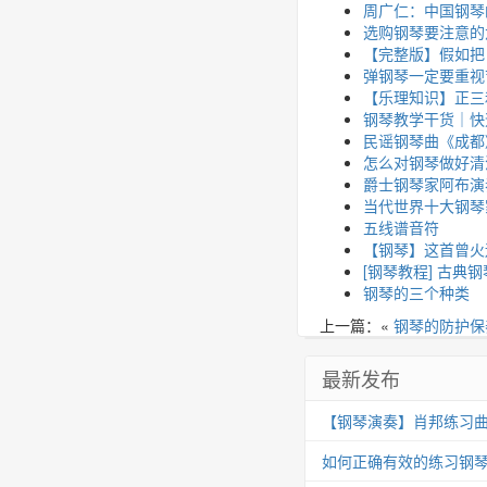
周广仁：中国钢琴
选购钢琴要注意的
【完整版】假如把
弹钢琴一定要重视
【乐理知识】正三
钢琴教学干货｜快
民谣钢琴曲《成都
怎么对钢琴做好清
爵士钢琴家阿布演奏《
当代世界十大钢琴
五线谱音符
【钢琴】这首曾火
[钢琴教程] 古典
钢琴的三个种类
上一篇：«
钢琴的防护保
最新发布
【钢琴演奏】肖邦练习曲 Op.25
如何正确有效的练习钢