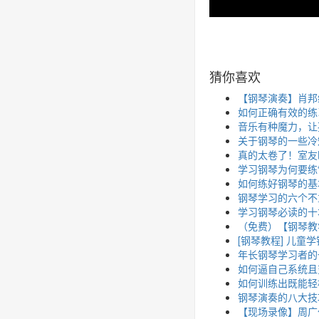
猜你喜欢
【钢琴演奏】肖邦练习曲 O
如何正确有效的练
音乐有种魔力，让
关于钢琴的一些冷
真的太卷了！室友
学习钢琴为何要练“
如何练好钢琴的基
钢琴学习的六个不
学习钢琴必读的十
（免费）【钢琴教
[钢琴教程] 儿童
年长钢琴学习者的
如何逼自己系统且
如何训练出既能轻
钢琴演奏的八大技
【现场录像】周广