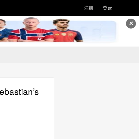
注册
登录
✕
stian’s