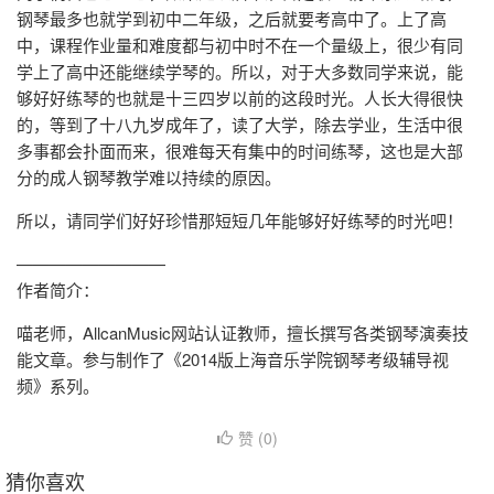
钢琴最多也就学到初中二年级，之后就要考高中了。上了高
中，课程作业量和难度都与初中时不在一个量级上，很少有同
学上了高中还能继续学琴的。所以，对于大多数同学来说，能
够好好练琴的也就是十三四岁以前的这段时光。人长大得很快
的，等到了十八九岁成年了，读了大学，除去学业，生活中很
多事都会扑面而来，很难每天有集中的时间练琴，这也是大部
分的成人钢琴教学难以持续的原因。
所以，请同学们好好珍惜那短短几年能够好好练琴的时光吧！
—————————
作者简介：
喵老师，AllcanMusic网站认证教师，擅长撰写各类钢琴演奏技
能文章。参与制作了《2014版上海音乐学院钢琴考级辅导视
频》系列。
赞 (
0
)
猜你喜欢