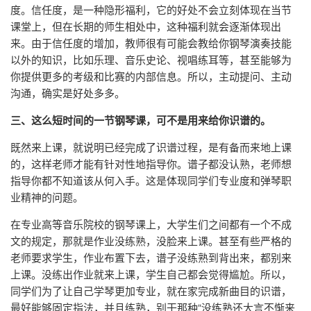
度。信任度，是一种隐形福利，它的好处不会立刻体现在当节
课堂上，但在长期的师生相处中，这种福利就会逐渐体现出
来。由于信任度的增加，教师很有可能会教给你钢琴演奏技能
以外的知识，比如乐理、音乐史论、视唱练耳等，甚至能够为
你提供更多的考级和比赛的内部信息。所以，主动提问、主动
沟通，确实是好处多多。
三、这么短时间的一节钢琴课，可不是用来给你识谱的。
既然来上课，就说明已经完成了识谱过程，是有备而来地上课
的，这样老师才能有针对性地指导你。谱子都没认熟，老师想
指导你都不知道该从何入手。这是体现同学们专业度和弹琴职
业精神的问题。
在专业高等音乐院校的钢琴课上，大学生们之间都有一个不成
文的规定，那就是作业没练熟，没脸来上课。甚至有些严格的
老师要求学生，作业布置下去，谱子没练熟到背出来，都别来
上课。没练出作业就来上课，学生自己都会觉得尴尬。所以，
同学们为了让自己学琴更加专业，就在家完成新曲目的识谱，
最好能够固定指法，并且练熟，别干那种“没练熟还大言不惭来