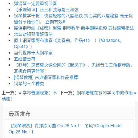
弹钢琴一定要重视节奏
【乐理知识】正三和弦与副三和弦
钢琴教学干货｜快速轻松的八度秘诀 掏心窝的八度秘籍 毫无保
留分享给你们， 立刻有效#
民谣钢琴曲《成都》赵雷 钢琴教学 新手跟弹视频 五线谱带指法
怎么对钢琴做好清洁
爵士钢琴家阿布演奏《变奏曲，作品41》（《Variations，
Op.41》）
当代世界十大钢琴家
五线谱音符
【钢琴】这首曾火遍全网的《起风了》，无损音质三角钢琴版，
耳机食用更佳哦！
[钢琴教程] 古典钢琴家和作品推荐
钢琴的三个种类
上一篇：«
学琴普遍现象：不
下一篇：
钢琴陪练在钢琴学习中的作用
»
动脑！
最新发布
【钢琴演奏】肖邦练习曲 Op.25 No.11 ‘冬风’/Chopin Etude
Op.25 No.11