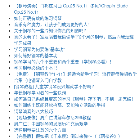
【钢琴演奏】肖邦练习曲 Op.25 No.11 ‘冬风’/Chopin Etude
Op.25 No.11
如何正确有效的练习钢琴
音乐有种魔力，让孩子们成为更好的人！
关于钢琴的一些冷知识你真的知道吗?
真的太卷了！室友瞒着我偷偷学了2个月的钢琴，然后向我炫耀
学习成果
学习钢琴为何要练“基本功”
如何练好钢琴的基本功
钢琴学习的六个不重要和两个重要（学钢琴必看）！
学习钢琴必读的十本书
（免费）【钢琴教学1~11】超适合新手学习！流行键盘弹唱教学
合集（电钢琴入门自学教
[钢琴教程] 儿童学钢琴没兴趣就学不好吗?
年长钢琴学习者的一些诀窍
如何逼自己系统且变态的学习《钢琴》存下吧，不到一周完结！
如何训练出既能轻松抬高、又能独立活动的手指
钢琴演奏的八大技巧
【现场录像】周广仁讲解车尔尼299教程
周广仁：中国钢琴的发展历程充满艰辛
选购钢琴要注意的六个方面
【完整版】假如把《千本樱》倒过来弹～（《落樱谷》）