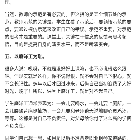
理。
当然，教师的示范是有必要的。但这指的是某个细节处的示
范，教师示范的关键是，学生在看了示范后，要领悟示范的要
点，要通过模仿示范来改正自己的错误。示范不重要，对示范
的思考才是重要的。课堂上，关键在于信息的反馈与思考领
悟，目的是提高自身的演奏水平，而不是听演奏会。
五、以磨洋工为耻。
很多人说：哎呀，不就是没好好上课嘛，也不必说得这么狠
吧。但现实就是这样，你不说得狠，就不会对自己下狠心，就
不会长记性。多年以后才回过味来，后悔自己当初浪费了大好
时光，晚了！所以，课堂上磨洋工，就是对不起自己。
学生磨洋工通常表现为：一会儿要喝水，一会儿要上厕所，一
会儿腰酸背痛腿抽筋，一会儿要和老师谈天说地聊心灵鸡汤，
等等。这都是对自己不负责任，对父母给你付了这么高的学费
不负责任。
同学们自己想一想，如果是以后不准备走职业钢琴家道路的，