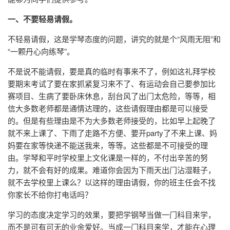
一、不要轻易请假。
不轻易请假，这是学琴态度的问题，讲究的就是个“风雨无阻”和
“一颗丹心向练琴”。
不是说不能请假，要是真的临时有事来不了，例如这礼拜学校
要期末考试了要在家抓紧复习来不了、有运动会自己要参加比
赛项目、生病了要卧床休息，刮台风了出门太危险，等等，相
信大多数老师都是通情达理的，这些请假理由都是可以接受
的。但是有些理由是不为大多数老师接受的，比如早上起晚了
就不来上课了、下雨了走路不方便、要开party了不来上课、妈
妈要在家等快递不能送我来，等等。这些都是不可接受的理
由。学琴和平时学校里上文化课是一样的，不付出辛苦的努
力，就不会有好的成果。难道你会因为下雨天出门沾湿鞋子，
就不去学校里上课么？以这样的理由请假，你的班主任会不找
你家长不给你打电话吗？
学习的态度决定学习的效果，要把学钢琴当做一门科目来学，
而不是可有可无的业余爱好。当成一门科目来学，才能在心理