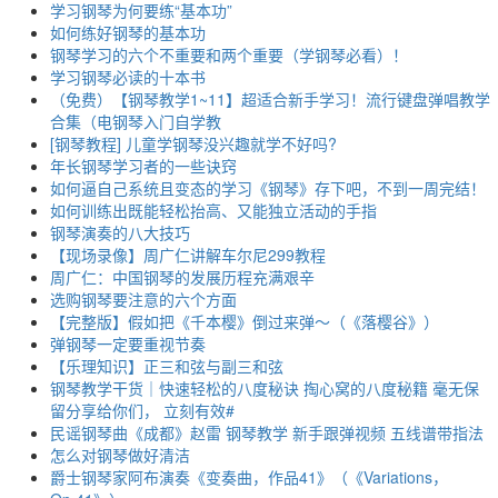
学习钢琴为何要练“基本功”
如何练好钢琴的基本功
钢琴学习的六个不重要和两个重要（学钢琴必看）！
学习钢琴必读的十本书
（免费）【钢琴教学1~11】超适合新手学习！流行键盘弹唱教学
合集（电钢琴入门自学教
[钢琴教程] 儿童学钢琴没兴趣就学不好吗?
年长钢琴学习者的一些诀窍
如何逼自己系统且变态的学习《钢琴》存下吧，不到一周完结！
如何训练出既能轻松抬高、又能独立活动的手指
钢琴演奏的八大技巧
【现场录像】周广仁讲解车尔尼299教程
周广仁：中国钢琴的发展历程充满艰辛
选购钢琴要注意的六个方面
【完整版】假如把《千本樱》倒过来弹～（《落樱谷》）
弹钢琴一定要重视节奏
【乐理知识】正三和弦与副三和弦
钢琴教学干货｜快速轻松的八度秘诀 掏心窝的八度秘籍 毫无保
留分享给你们， 立刻有效#
民谣钢琴曲《成都》赵雷 钢琴教学 新手跟弹视频 五线谱带指法
怎么对钢琴做好清洁
爵士钢琴家阿布演奏《变奏曲，作品41》（《Variations，