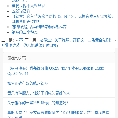
Op.41》）
当代世界十大钢琴家
五线谱音符
【钢琴】这首曾火遍全网的《起风了》，无损音质三角钢琴版，
耳机食用更佳哦！
[钢琴教程] 古典钢琴家和作品推荐
钢琴的三个种类
上一篇：«
不
下一篇：
赵晓生：关于练琴，谨记这十二条黄金法则！
»
听霍洛维茨，你怎能说你听过钢琴？
最新发布
【钢琴演奏】肖邦练习曲 Op.25 No.11 ‘冬风’/Chopin Etude
Op.25 No.11
如何正确有效的练习钢琴
音乐有种魔力，让孩子们成为更好的人！
关于钢琴的一些冷知识你真的知道吗?
真的太卷了！室友瞒着我偷偷学了2个月的钢琴，然后向我炫耀
学习成果