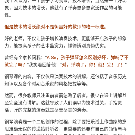
我个人认为，一个孩子学习钢琴，技术增长，当然是一个好现
象，因为技术的增长，他就有了弹奏更多更宽泛作品的可能
性。
但是技术的增长绝对不是衡量好的教师的唯一标准。
好的老师，不仅让孩子增长演奏技术，更能够开启孩子的想象
力，能提高孩子的艺术鉴赏力，懂得辨别真伪优劣。
曾经有个家长问我：“
A Sir，孩子弹琴怎么区别好坏，弹响了不
就完了吗？
”我笑着回答他：“
对，弹响了，你！就！完！了！
”
钢琴课的内容，不仅仅是演奏技术的讲解，还包括了音乐历史
知识以及各个时期音乐家的风格把握等等。
然而，很多教师只注重前者而忽略了后者。很少在课上讲解甚
至完全没有讲解。这就导致了人们误以为技术过关，手指灵
活，弹的完整的演奏就是尽善尽美的演奏。
钢琴演奏是一个二度创作的过程，除了要把乐谱上作曲家的意
思准确无误的传递给聆听者，更重要的还要有自己的领悟与再