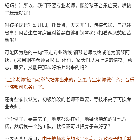
轻巧！）所以，我们不要专业老师，能给孩子音乐启蒙，哄孩
子玩玩就好！
哄孩子玩玩？幼儿园，托管班，天天开门，包接包送，自己还
省事！何苦坐在琴房里对着黑白键和钢琴老师相看两厌愁眉苦
脸呢！
可能因为您的一句“不走专业路线”钢琴老师最终或沦为钢琴阿
姨，( 来自钢琴老师哀叹 )。还有，家长们以为所谓的情操，意
志，眼界，技能是那么好培养出来的吗？
“业余老师”轻而易举能培养出来的，还要专业老师做什么？音乐
学院都可以关门了。
还有些家长认为，初级阶段的老师不重要，等技术高了再换专
业老师。
举个例子，要盖房子，地基都没打好，地梁也浇筑的乱七八
糟，然后换一个施工队，就保证可以把房子盖好了？
不要天真！况且，
由于教师本身的水平不高，导致孩子的手型