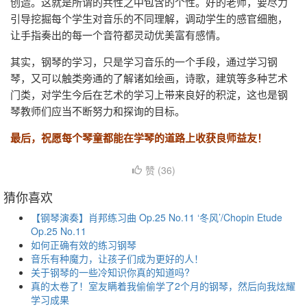
创造。这就是所谓的共性之中包含的个性。好的老师，要尽力
引导挖掘每个学生对音乐的不同理解，调动学生的感官细胞，
让手指奏出的每一个音符都灵动优美富有感情。
其实，钢琴的学习，只是学习音乐的一个手段，通过学习钢
琴，又可以触类旁通的了解诸如绘画，诗歌，建筑等多种艺术
门类，对学生今后在艺术的学习上带来良好的积淀，这也是钢
琴教师们应当不断努力和探询的目标。
最后，祝愿每个琴童都能在学琴的道路上收获良师益友！
赞 (
36
)
猜你喜欢
【钢琴演奏】肖邦练习曲 Op.25 No.11 ‘冬风’/Chopin Etude
Op.25 No.11
如何正确有效的练习钢琴
音乐有种魔力，让孩子们成为更好的人！
关于钢琴的一些冷知识你真的知道吗?
真的太卷了！室友瞒着我偷偷学了2个月的钢琴，然后向我炫耀
学习成果