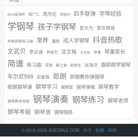
学琴经验
四手联弹
周杰伦
周广仁
2016星海杯
周铭孙
学钢琴
孩子学钢琴
官大为
家长陪练
抖音热歌
常桦
成人学钢琴
慢练
布格缪勒练习曲
文武贝
沈文裕
琴童家长
李云迪
林俊杰
琴童
王羽佳
简谱
练习曲
跟郎朗学钢琴
赵海洋
背谱
赵晓生
薛之谦
郎朗
车尔尼599
郎朗教你弹钢琴
邓紫棋
钢琴学习
郎朗钢琴课
钢琴教学
钢琴弹唱
钢琴家
钢琴演奏
钢琴练习
钢琴老师
钢琴教学视频
钢琴考级
钢琴谱
钢琴陪练
© 2015-2026 XUEQINJI.COM ·
关于
·
投稿
·
声明