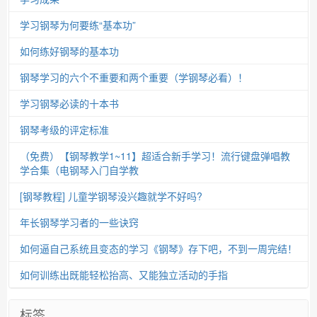
学习钢琴为何要练“基本功”
如何练好钢琴的基本功
钢琴学习的六个不重要和两个重要（学钢琴必看）！
学习钢琴必读的十本书
钢琴考级的评定标准
（免费）【钢琴教学1~11】超适合新手学习！流行键盘弹唱教
学合集（电钢琴入门自学教
[钢琴教程] 儿童学钢琴没兴趣就学不好吗?
年长钢琴学习者的一些诀窍
如何逼自己系统且变态的学习《钢琴》存下吧，不到一周完结！
如何训练出既能轻松抬高、又能独立活动的手指
标签