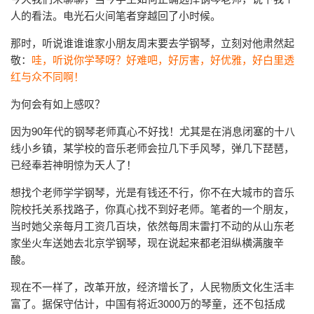
人的看法。电光石火间笔者穿越回了小时候。
那时，听说谁谁谁家小朋友周末要去学钢琴，立刻对他肃然起
敬：
哇，听说你学琴呀？好难吧，好厉害，好优雅，好白里透
红与众不同啊！
为何会有如上感叹？
因为90年代的钢琴老师真心不好找！尤其是在消息闭塞的十八
线小乡镇，某学校的音乐老师会拉几下手风琴，弹几下琵琶，
已经奉若神明惊为天人了！
想找个老师学学钢琴，光是有钱还不行，你不在大城市的音乐
院校托关系找路子，你真心找不到好老师。笔者的一个朋友，
当时她父亲每月工资几百块，依然每周末雷打不动的从山东老
家坐火车送她去北京学钢琴，现在说起来都老泪纵横满腹辛
酸。
现在不一样了，改革开放，经济增长了，人民物质文化生活丰
富了。据保守估计，中国有将近3000万的琴童，还不包括成