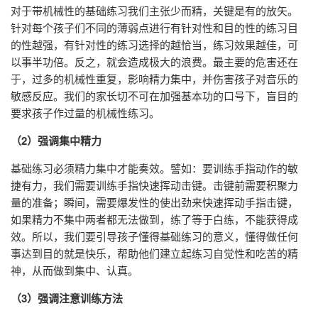
对于带机械性的基础练习我们主张少而精，关键是有的放矢。
针对每个孩子们不同的薄弱点进行有针对性和目的性的练习目
的性越强，有针对性的练习选择的越恰当，练习效果越佳，可
以事半功倍。反之，就会造成极大的浪费。最主要的危害还在
于，过多的机械性重复，影响精力集中，并伤害孩子对音乐的
敏感反应。我们的家长切不可在加强基本功的口号下，盲目的
要求孩子作过量的机械性练习。
（2）强调集中精力
基础练习必须精力集中才能奏效。譬如：要训练手指动作的敏
捷有力，我们需要训练手指快速挥动击键。击键前需要积聚力
量的准备；瞬间，需要爆发性的使出劲来快速挥动手指击键，
如果精力不集中两者都无法做到，练了等于白练，不能获得成
效。所以，我们要引导孩子懂得基础练习的意义，懂得做任何
事达到目的就是快乐，帮助他们建立起练习自觉性和吃苦的精
神，从而做到集中、认真。
（3）强调注意训练方法