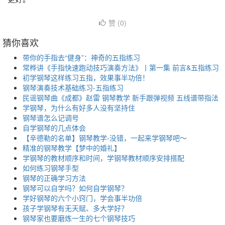
赞 (
0
)
猜你喜欢
带你的手指去“健身”：神奇的五指练习
常桦讲《手指快速跑动技巧演奏方法》丨第一集 前言&五指练习
初学钢琴这样练习五指，效果事半功倍！
钢琴演奏技术基础练习-五指练习
民谣钢琴曲《成都》赵雷 钢琴教学 新手跟弹视频 五线谱带指法
学钢琴，为什么有好多人没有坚持住
钢琴谱怎么记调号
自学钢琴的几点体会
【辛德勒的名单】钢琴教学-没错，一起来学钢琴吧～
精准的钢琴教学【梦中的婚礼】
学钢琴的教材顺序和时间，学钢琴教材顺序安排搭配
如何练习钢琴手型
钢琴的正确学习方法
钢琴可以自学吗？如何自学钢琴？
学好钢琴的六个小窍门，学会事半功倍
孩子学钢琴有无天赋、多大学好？
钢琴家也要磨炼一生的七个钢琴技巧