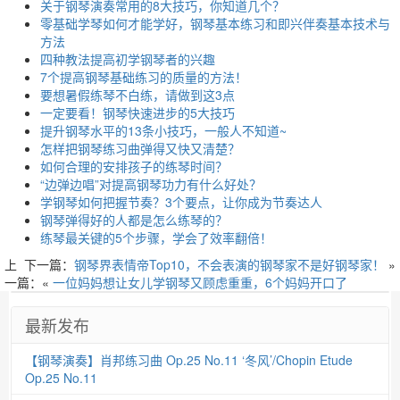
关于钢琴演奏常用的8大技巧，你知道几个？
零基础学琴如何才能学好，钢琴基本练习和即兴伴奏基本技术与
方法
四种教法提高初学钢琴者的兴趣
7个提高钢琴基础练习的质量的方法！
要想暑假练琴不白练，请做到这3点
一定要看！钢琴快速进步的5大技巧
提升钢琴水平的13条小技巧，一般人不知道~
怎样把钢琴练习曲弹得又快又清楚？
如何合理的安排孩子的练琴时间？
“边弹边唱”对提高钢琴功力有什么好处？
学钢琴如何把握节奏？3个要点，让你成为节奏达人
钢琴弹得好的人都是怎么练琴的？
练琴最关键的5个步骤，学会了效率翻倍！
上
下一篇：
钢琴界表情帝Top10，不会表演的钢琴家不是好钢琴家！
»
一篇：«
一位妈妈想让女儿学钢琴又顾虑重重，6个妈妈开口了
最新发布
【钢琴演奏】肖邦练习曲 Op.25 No.11 ‘冬风’/Chopin Etude
Op.25 No.11