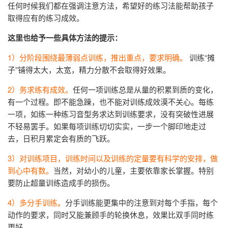
任何时候我们都在强调注意方法，希望好的练习法能帮助孩子
取得应有的练习成效。
这里也给予一些具体方法的提示：
1）分阶段围绕最薄弱点训练，推出重点，要求明确。
训练“摊
子”铺得太大，太宽，精力分散不会取得好效果。
2）务求练有成效。
任何一项训练总是从量的积累到质的变化，
有一个过程。即不能急躁，也不能对训练成效漠不关心。每练
一项，如练一种练习音型务求达到训练要求，没有突破性进展
不轻易罢手。如果每项训练切切实实，一步一个脚印地走过
去，日积月累定会有质的飞跃。
3）对训练项目，训练时间以及训练的定量要有科学的安排，做
到心中有数。
当然，对幼小的儿童，主要依靠家长掌握。特别
要防止超量训练造成手的损伤。
4）多分手训练。
分手训练能更集中的注意到对每个手指，每个
动作的要求，同时又能兼顾手的轮换休息，效果比双手同时练
更好。