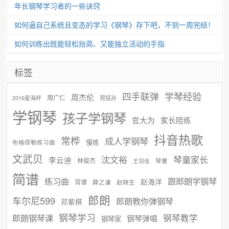
年长钢琴学习者的一些诀窍
如何逼自己系统且变态的学习《钢琴》存下吧，不到一周完结！
如何训练出既能轻松抬高、又能独立活动的手指
标签
学琴经验
四手联弹
周杰伦
周广仁
2016星海杯
周铭孙
学钢琴
孩子学钢琴
官大为
家长陪练
抖音热歌
常桦
成人学钢琴
慢练
布格缪勒练习曲
文武贝
沈文裕
琴童家长
李云迪
林俊杰
琴童
王羽佳
简谱
练习曲
跟郎朗学钢琴
赵海洋
背谱
赵晓生
薛之谦
郎朗
车尔尼599
郎朗教你弹钢琴
邓紫棋
钢琴学习
郎朗钢琴课
钢琴教学
钢琴弹唱
钢琴家