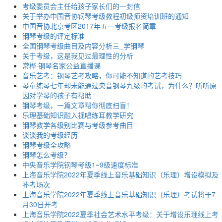
考级委员会主任给孩子家长们的一封信
关于举办中国音协钢琴考级教程初级师资培训班的通知
中国音协北京考区2017年五一考级报名简章
钢琴考级的评定标准
全国钢琴考级曲目及内容分析三_学钢琴
关于考级，这是我见过最理性的分析
常桦·钢琴名家公益直播课
音乐艺考：钢琴艺考攻略，你可能不知道的艺考技巧
琴童练琴七年却未能通过央音钢琴九级的考试，为什么？听听原
因对学琴的孩子有帮助
钢琴考级，一篇文章帮你彻底扫盲！
乐理基础知识融入视唱练耳教学研究
钢琴教学各级别比赛与考级参考曲目
谈谈我的考级经历
钢琴考级全攻略
钢琴怎么考级？
中央音乐学院钢琴考级1~9级速度标准
上海音乐学院2022年夏季线上音乐基础知识（乐理）增设模拟及
补考场次
上海音乐学院2022年夏季线上音乐基础知识（乐理）考试将于7
月30日开考
上海音乐学院2022夏季社会艺术水平考级：关于增设乐理线上考