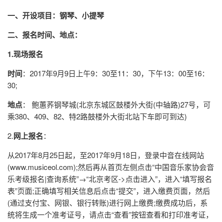
一、开设项目：钢琴、小提琴
二、报名时间、地点：
1.
现场报名
时间
：2017年9月9日上午9：30至11：30，下午13：00至16：
30;
地点
： 鲍蕙荞钢琴城(北京东城区鼓楼外大街(中轴路)27号，可
乘380、409、82、特2路鼓楼外大街北站下车即可到达)
2.
网上报名
：
从2017年8月25日起，至2017年9月18日，登录中音在线网站
(www.musiceol.com);然后再从首页左侧点击“中国音乐家协会音
乐考级报名|查询系统”→“北京考区->点击进入”，进入“填写报名
表”页面;正确填写相关信息后点击“提交”，进入缴费页面，然后
(通过支付宝、网银、银行转账)进行网上缴费;缴费成功后，系
统将生成一个准考证号，请点击“查看”按钮查看和打印准考证，