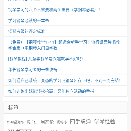
钢琴学习的六个不重要和两个重要（学钢琴必看）！
学习钢琴必读的十本书
钢琴考级的评定标准
（免费）【钢琴教学1~11】超适合新手学习！流行键盘弹唱教
学合集（电钢琴入门自学教
[钢琴教程] 儿童学钢琴没兴趣就学不好吗?
年长钢琴学习者的一些诀窍
如何逼自己系统且变态的学习《钢琴》存下吧，不到一周完结！
如何训练出既能轻松抬高、又能独立活动的手指
标签
学琴经验
四手联弹
周杰伦
周广仁
2016星海杯
周铭孙