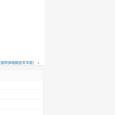
孩钢琴弹唱解放军军歌！
»