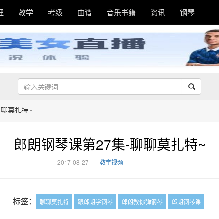
理
教学
考级
曲谱
音乐书籍
资讯
钢琴
聊聊莫扎特~
郎朗钢琴课第27集-聊聊莫扎特~
2017-08-27
教学视频
标签：
聊聊莫扎特
跟郎朗学钢琴
郎朗教你弹钢琴
郎朗钢琴课