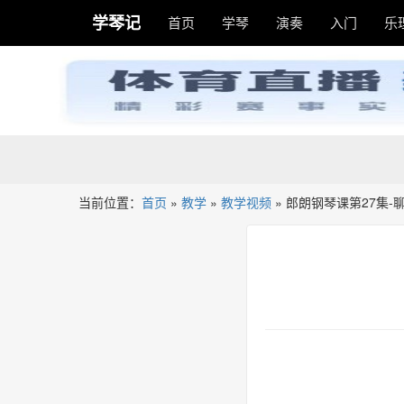
学琴记
首页
学琴
演奏
入门
乐
当前位置：
首页
»
教学
»
教学视频
»
郎朗钢琴课第27集-