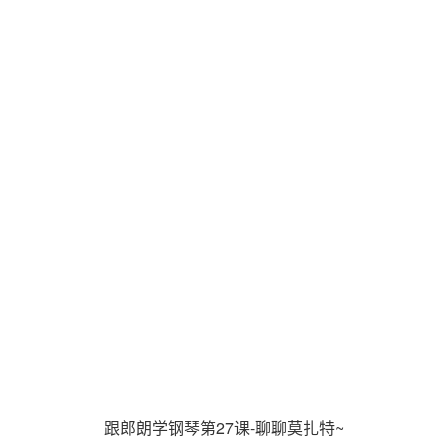
跟郎朗学钢琴第27课-聊聊莫扎特~