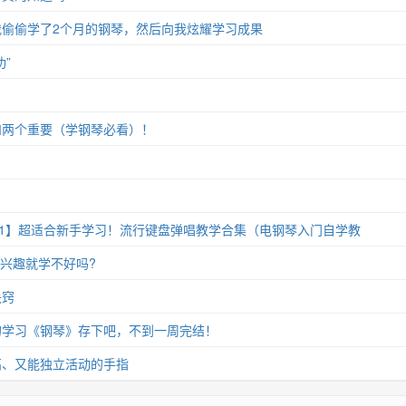
偷偷学了2个月的钢琴，然后向我炫耀学习成果
”
和两个重要（学钢琴必看）！
11】超适合新手学习！流行键盘弹唱教学合集（电钢琴入门自学教
没兴趣就学不好吗?
诀窍
的学习《钢琴》存下吧，不到一周完结！
高、又能独立活动的手指