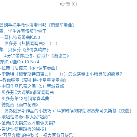
赞 (
0
)
郎朗手把手教你演奏肖邦《雨滴前奏曲》
贵，学生连表情都学会了
—莫扎特奏鸣曲K333
集—贝多芬《热情奏鸣曲》（二）
49集—贝多芬《热情奏鸣曲》
集—4分钟带你走进四首肖邦《谐谑曲》
练习曲Op.10 No.4
集-拉赫马尼诺夫《g小调前奏曲》
集-李斯特《梅菲斯特圆舞曲》，（1）怎么演奏出小精灵般的感觉?
集–教你弹奏《莫扎特-小星星变奏曲》
集-中国作品巴蜀之画（5）蓉城春郊
-贝多芬E大调第9钢琴奏鸣曲
-贝多芬第13号钢琴奏鸣曲
集-德彪西《雨中花园》
集：演奏俄罗斯作品的小技巧 x 14岁时候的郎朗演奏柴可夫斯基《夜曲》
-歌唱性演奏~教大家“唱歌”
集-圣桑的天鹅怎么才能像天鹅？
集-告诉你使用踏板的秘技！
-“万马奔腾”的中秋节，祝大家节日快乐！