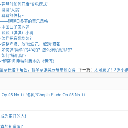
-弹琴时如何开启“省电模式”
-聊聊“大跳”
-聊聊舒伯特~
集——聊聊贝多芬的音乐风格
集-中国曲子怎么弹
集-谈谈（弹弹）小调
集-怎样把音弹均匀？
-调整呼吸、放”松自己，赶跑“紧张
-如何弹“简单”的4/4拍？怎么弹好莫扎特？
-如何“练肌肉”？
-“解密”昨晚特别版本的《黄河》
童家长这个角色，钢琴家张昊辰母亲谈心得
下一篇：
太可爱了！3岁小
 No.11 ‘冬风’/Chopin Etude Op.25 No.11
琴
们成为更好的人！
真的知道吗?