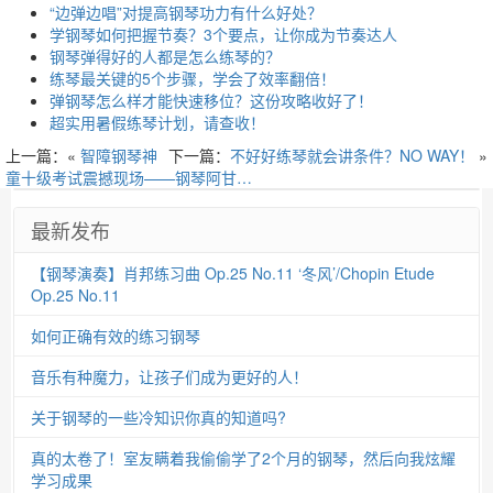
“边弹边唱”对提高钢琴功力有什么好处？
学钢琴如何把握节奏？3个要点，让你成为节奏达人
钢琴弹得好的人都是怎么练琴的？
练琴最关键的5个步骤，学会了效率翻倍！
弹钢琴怎么样才能快速移位？这份攻略收好了！
超实用暑假练琴计划，请查收！
上一篇：«
智障钢琴神
下一篇：
不好好练琴就会讲条件？NO WAY！
»
童十级考试震撼现场——钢琴阿甘…
最新发布
【钢琴演奏】肖邦练习曲 Op.25 No.11 ‘冬风’/Chopin Etude
Op.25 No.11
如何正确有效的练习钢琴
音乐有种魔力，让孩子们成为更好的人！
关于钢琴的一些冷知识你真的知道吗?
真的太卷了！室友瞒着我偷偷学了2个月的钢琴，然后向我炫耀
学习成果