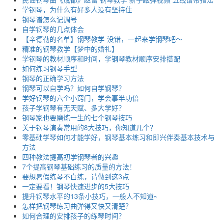
学钢琴，为什么有好多人没有坚持住
钢琴谱怎么记调号
自学钢琴的几点体会
【辛德勒的名单】钢琴教学-没错，一起来学钢琴吧～
精准的钢琴教学【梦中的婚礼】
学钢琴的教材顺序和时间，学钢琴教材顺序安排搭配
如何练习钢琴手型
钢琴的正确学习方法
钢琴可以自学吗？如何自学钢琴？
学好钢琴的六个小窍门，学会事半功倍
孩子学钢琴有无天赋、多大学好？
钢琴家也要磨炼一生的七个钢琴技巧
关于钢琴演奏常用的8大技巧，你知道几个？
零基础学琴如何才能学好，钢琴基本练习和即兴伴奏基本技术与
方法
四种教法提高初学钢琴者的兴趣
7个提高钢琴基础练习的质量的方法！
要想暑假练琴不白练，请做到这3点
一定要看！钢琴快速进步的5大技巧
提升钢琴水平的13条小技巧，一般人不知道~
怎样把钢琴练习曲弹得又快又清楚？
如何合理的安排孩子的练琴时间？