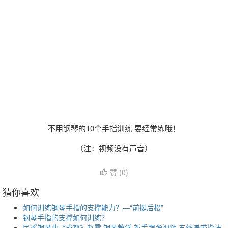
不用钢琴的10个手指训练 要经常练哦！
（注：视频没有声音）
赞 (
0
)
猜你喜欢
如何训练钢琴手指的支撑能力？—“前挺后松”
钢琴手指的支撑如何训练？
民谣钢琴曲《成都》赵雷 钢琴教学 新手跟弹视频 五线谱带指法