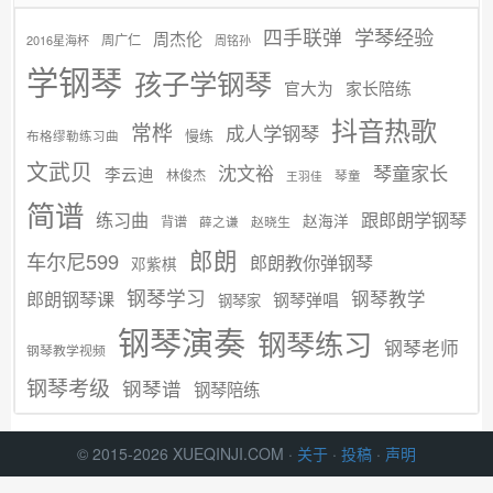
学琴经验
四手联弹
周杰伦
周广仁
2016星海杯
周铭孙
学钢琴
孩子学钢琴
官大为
家长陪练
抖音热歌
常桦
成人学钢琴
慢练
布格缪勒练习曲
文武贝
沈文裕
琴童家长
李云迪
林俊杰
琴童
王羽佳
简谱
练习曲
跟郎朗学钢琴
赵海洋
背谱
赵晓生
薛之谦
郎朗
车尔尼599
郎朗教你弹钢琴
邓紫棋
钢琴学习
郎朗钢琴课
钢琴教学
钢琴弹唱
钢琴家
钢琴演奏
钢琴练习
钢琴老师
钢琴教学视频
钢琴考级
钢琴谱
钢琴陪练
© 2015-2026 XUEQINJI.COM ·
关于
·
投稿
·
声明