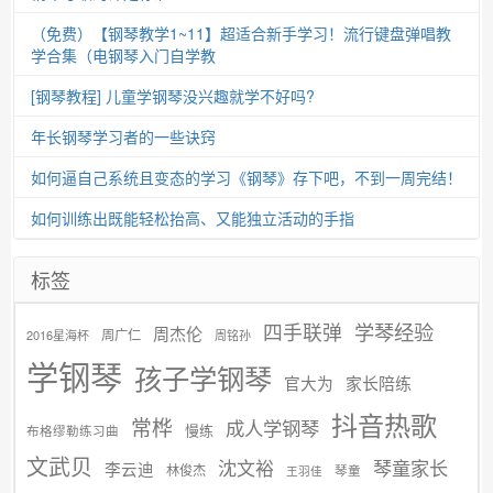
（免费）【钢琴教学1~11】超适合新手学习！流行键盘弹唱教
学合集（电钢琴入门自学教
[钢琴教程] 儿童学钢琴没兴趣就学不好吗?
年长钢琴学习者的一些诀窍
如何逼自己系统且变态的学习《钢琴》存下吧，不到一周完结！
如何训练出既能轻松抬高、又能独立活动的手指
标签
学琴经验
四手联弹
周杰伦
周广仁
2016星海杯
周铭孙
学钢琴
孩子学钢琴
官大为
家长陪练
抖音热歌
常桦
成人学钢琴
慢练
布格缪勒练习曲
文武贝
沈文裕
琴童家长
李云迪
林俊杰
琴童
王羽佳