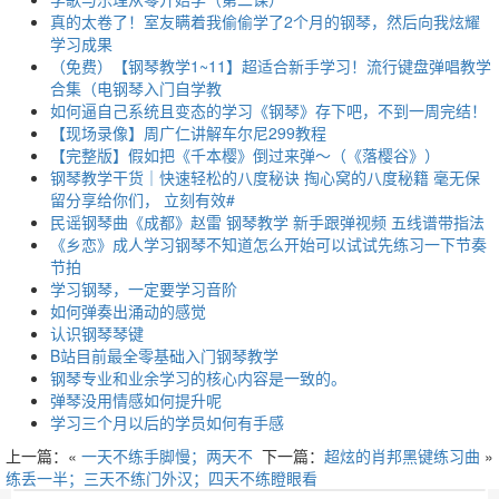
真的太卷了！室友瞒着我偷偷学了2个月的钢琴，然后向我炫耀
学习成果
（免费）【钢琴教学1~11】超适合新手学习！流行键盘弹唱教学
合集（电钢琴入门自学教
如何逼自己系统且变态的学习《钢琴》存下吧，不到一周完结！
【现场录像】周广仁讲解车尔尼299教程
【完整版】假如把《千本樱》倒过来弹～（《落樱谷》）
钢琴教学干货｜快速轻松的八度秘诀 掏心窝的八度秘籍 毫无保
留分享给你们， 立刻有效#
民谣钢琴曲《成都》赵雷 钢琴教学 新手跟弹视频 五线谱带指法
《乡恋》成人学习钢琴不知道怎么开始可以试试先练习一下节奏
节拍
学习钢琴，一定要学习音阶
如何弹奏出涌动的感觉
认识钢琴琴键
B站目前最全零基础入门钢琴教学
钢琴专业和业余学习的核心内容是一致的。
弹琴没用情感如何提升呢
学习三个月以后的学员如何有手感
上一篇：«
一天不练手脚慢；两天不
下一篇：
超炫的肖邦黑键练习曲
»
练丢一半；三天不练门外汉；四天不练瞪眼看