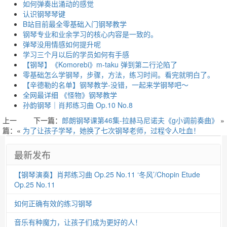
如何弹奏出涌动的感觉
认识钢琴琴键
B站目前最全零基础入门钢琴教学
钢琴专业和业余学习的核心内容是一致的。
弹琴没用情感如何提升呢
学习三个月以后的学员如何有手感
【钢琴】《Komorebi》m-taku 弹到第二行沦陷了
零基础怎么学钢琴，步骤，方法，练习时间。看完就明白了。
【辛德勒的名单】钢琴教学-没错，一起来学钢琴吧～
全网最详细 《怪物》钢琴教学
孙韵钢琴｜肖邦练习曲 Op.10 No.8
上一
下一篇：
郎朗钢琴课第46集-拉赫马尼诺夫《g小调前奏曲》
»
篇：«
为了让孩子学琴，她换了七次钢琴老师，过程令人吐血！
最新发布
【钢琴演奏】肖邦练习曲 Op.25 No.11 ‘冬风’/Chopin Etude
Op.25 No.11
如何正确有效的练习钢琴
音乐有种魔力，让孩子们成为更好的人！