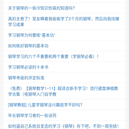
关于钢琴的一些冷知识你真的知道吗?
真的太卷了！室友瞒着我偷偷学了2个月的钢琴，然后向我炫耀
学习成果
学习钢琴为何要练“基本功”
如何练好钢琴的基本功
钢琴学习的六个不重要和两个重要（学钢琴必看）！
学习钢琴必读的十本书
钢琴考级的评定标准
（免费）【钢琴教学1~11】超适合新手学习！流行键盘弹唱教
学合集（电钢琴入门自学教
[钢琴教程] 儿童学钢琴没兴趣就学不好吗?
年长钢琴学习者的一些诀窍
如何逼自己系统且变态的学习《钢琴》存下吧，不到一周完结！