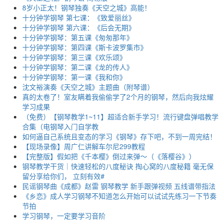
8岁小正太！钢琴独奏《天空之城》高能！
十分钟学钢琴 第七课：《致爱丽丝》
十分钟学钢琴 第六课：《后会无期》
十分钟学钢琴：第五课《匆匆那年》
十分钟学钢琴：第四课《斯卡波罗集市》
十分钟学钢琴：第三课《欢乐颂》
十分钟学钢琴：第二课《龙的传人》
十分钟学钢琴：第一课《我和你》
沈文裕演奏《天空之城》主题曲（附琴谱）
真的太卷了！室友瞒着我偷偷学了2个月的钢琴，然后向我炫耀
学习成果
（免费）【钢琴教学1~11】超适合新手学习！流行键盘弹唱教学
合集（电钢琴入门自学教
如何逼自己系统且变态的学习《钢琴》存下吧，不到一周完结！
【现场录像】周广仁讲解车尔尼299教程
【完整版】假如把《千本樱》倒过来弹～（《落樱谷》）
钢琴教学干货｜快速轻松的八度秘诀 掏心窝的八度秘籍 毫无保
留分享给你们， 立刻有效#
民谣钢琴曲《成都》赵雷 钢琴教学 新手跟弹视频 五线谱带指法
《乡恋》成人学习钢琴不知道怎么开始可以试试先练习一下节奏
节拍
学习钢琴，一定要学习音阶