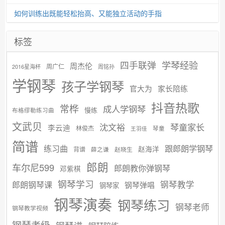
如何训练出既能轻松抬高、又能独立活动的手指
标签
学琴经验
四手联弹
周杰伦
周广仁
2016星海杯
周铭孙
学钢琴
孩子学钢琴
官大为
家长陪练
抖音热歌
常桦
成人学钢琴
慢练
布格缪勒练习曲
文武贝
沈文裕
琴童家长
李云迪
林俊杰
琴童
王羽佳
简谱
练习曲
跟郎朗学钢琴
赵海洋
背谱
赵晓生
薛之谦
郎朗
车尔尼599
郎朗教你弹钢琴
邓紫棋
钢琴学习
郎朗钢琴课
钢琴教学
钢琴弹唱
钢琴家
钢琴演奏
钢琴练习
钢琴老师
钢琴教学视频
钢琴考级