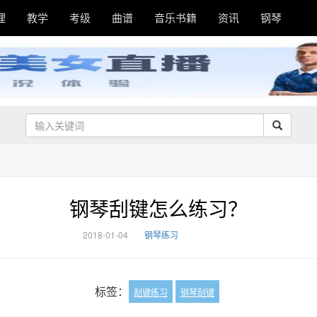
理
教学
考级
曲谱
音乐书籍
资讯
钢琴
钢琴刮键怎么练习？
2018-01-04
钢琴练习
标签：
刮键练习
钢琴刮键