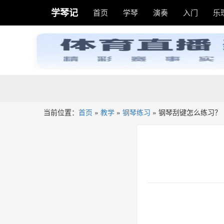
学琴记
首页
学琴
演奏
入门
乐
当前位置：
首页
»
教学
»
钢琴练习
»
钢琴刮键怎么练习？