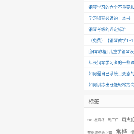
钢琴学习的六个不重要
学习钢琴必读的十本书
钢琴考级的评定标准
（免费）【钢琴教学1~
[钢琴教程] 儿童学钢琴
年长钢琴学习者的一些
如何逼自己系统且变态
如何训练出既能轻松抬
标签
周杰
周广仁
2016星海杯
常桦
布格缪勒练习曲