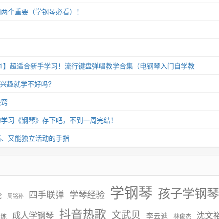
和两个重要（学钢琴必看）！
11】超适合新手学习！流行键盘弹唱教学合集（电钢琴入门自学教
没兴趣就学不好吗?
诀窍
的学习《钢琴》存下吧，不到一周完结！
高、又能独立活动的手指
学钢琴
孩子学钢琴
学琴经验
四手联弹
伦
周铭孙
抖音热歌
文武贝
成人学钢琴
沈文
李云迪
慢练
林俊杰