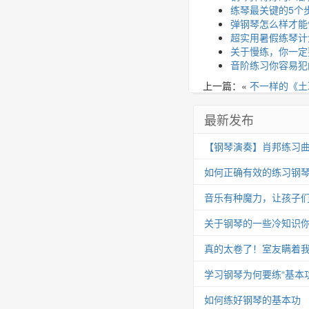
练琴最关键的5个
弹钢琴怎么样才能
超实用暑假练琴计
关于慢练，你一定
音阶练习你容易犯
上一篇：«
不一样的《土
最新发布
【钢琴演奏】肖邦练习曲 Op.25
如何正确有效的练习钢
音乐有种魔力，让孩子
关于钢琴的一些冷知识你
真的太卷了！室友瞒着我
学习钢琴为何要练“基本功
如何练好钢琴的基本功