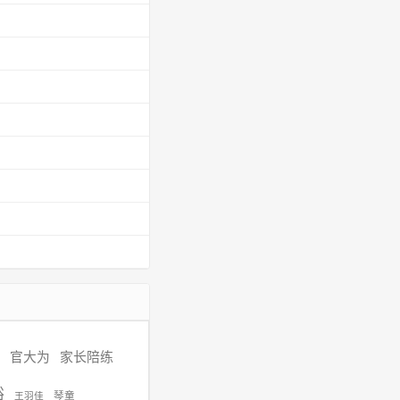
官大为
家长陪练
裕
琴童
王羽佳