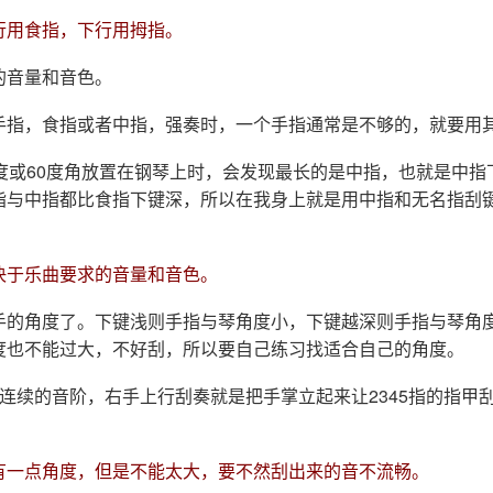
行用食指，下行用拇指。
的音量和音色。
手指，食指或者中指，强奏时，一个手指通常是不够的，就要用
5度或60度角放置在钢琴上时，会发现最长的是中指，也就是中指
指与中指都比食指下键深，所以在我身上就是用中指和无名指刮
决于乐曲要求的音量和音色。
手的角度了。下键浅则手指与琴角度小，下键越深则手指与琴角
度也不能过大，不好刮，所以要自己练习找适合自己的角度。
连续的音阶，右手上行刮奏就是把手掌立起来让2345指的指甲
有一点角度，但是不能太大，要不然刮出来的音不流畅。