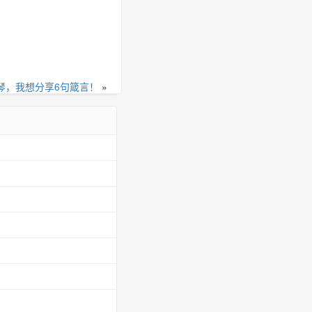
琴，我想分享6句箴言！
»