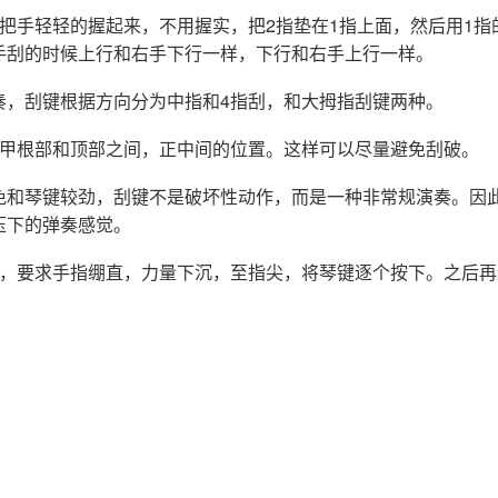
把手轻轻的握起来，不用握实，把2指垫在1指上面，然后用1指
手刮的时候上行和右手下行一样，下行和右手上行一样。
奏，刮键根据方向分为中指和4指刮，和大拇指刮键两种。
甲根部和顶部之间，正中间的位置。这样可以尽量避免刮破。
免和琴键较劲，刮键不是破坏性动作，而是一种非常规演奏。因
压下的弹奏感觉。
例，要求手指绷直，力量下沉，至指尖，将琴键逐个按下。之后