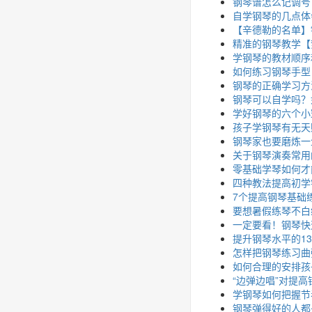
钢琴谱怎么记调号
自学钢琴的几点体
【辛德勒的名单】
精准的钢琴教学【
学钢琴的教材顺序
如何练习钢琴手型
钢琴的正确学习方
钢琴可以自学吗？
学好钢琴的六个小
孩子学钢琴有无天
钢琴家也要磨炼一
关于钢琴演奏常用
零基础学琴如何才
四种教法提高初学
7个提高钢琴基础
要想暑假练琴不白
一定要看！钢琴快
提升钢琴水平的1
怎样把钢琴练习曲
如何合理的安排孩
“边弹边唱”对提
学钢琴如何把握节
钢琴弹得好的人都