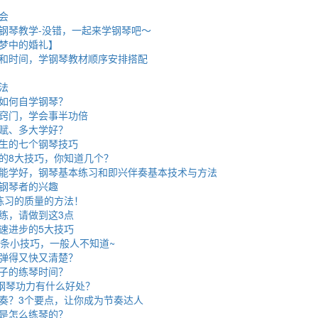
会
钢琴教学-没错，一起来学钢琴吧～
梦中的婚礼】
和时间，学钢琴教材顺序安排搭配
法
如何自学钢琴？
窍门，学会事半功倍
赋、多大学好？
生的七个钢琴技巧
的8大技巧，你知道几个？
能学好，钢琴基本练习和即兴伴奏基本技术与方法
钢琴者的兴趣
练习的质量的方法！
练，请做到这3点
速进步的5大技巧
3条小技巧，一般人不知道~
弹得又快又清楚？
子的练琴时间？
高钢琴功力有什么好处？
奏？3个要点，让你成为节奏达人
是怎么练琴的？