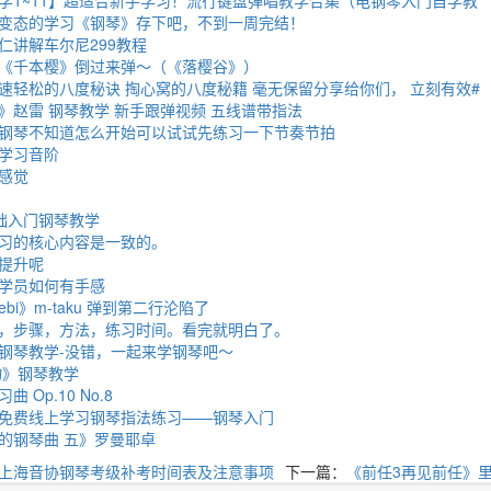
变态的学习《钢琴》存下吧，不到一周完结！
仁讲解车尔尼299教程
《千本樱》倒过来弹～（《落樱谷》）
速轻松的八度秘诀 掏心窝的八度秘籍 毫无保留分享给你们， 立刻有效#
》赵雷 钢琴教学 新手跟弹视频 五线谱带指法
钢琴不知道怎么开始可以试试先练习一下节奏节拍
学习音阶
感觉
础入门钢琴教学
习的核心内容是一致的。
提升呢
学员如何有手感
ebi》m-taku 弹到第二行沦陷了
，步骤，方法，练习时间。看完就明白了。
钢琴教学-没错，一起来学钢琴吧～
物》钢琴教学
Op.10 No.8
免费线上学习钢琴指法练习——钢琴入门
的钢琴曲 五》罗曼耶卓
上海音协钢琴考级补考时间表及注意事项
下一篇：
《前任3再见前任》