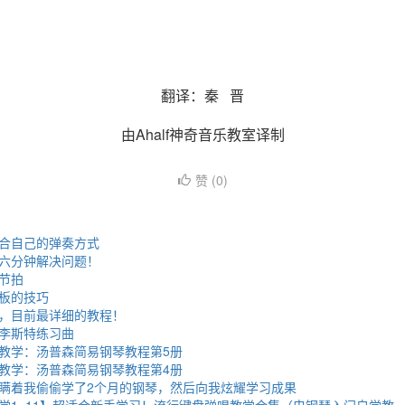
翻译：秦 晋
由Ahalf神奇音乐教室译制
赞 (
0
)
合自己的弹奏方式
六分钟解决问题！
节拍
板的技巧
，目前最详细的教程！
李斯特练习曲
教学：汤普森简易钢琴教程第5册
教学：汤普森简易钢琴教程第4册
瞒着我偷偷学了2个月的钢琴，然后向我炫耀学习成果
学1~11】超适合新手学习！流行键盘弹唱教学合集（电钢琴入门自学教