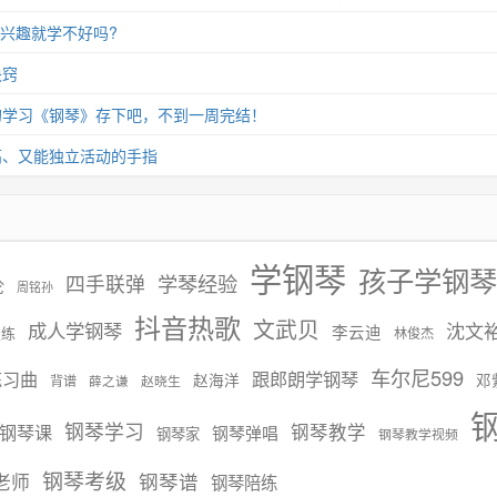
没兴趣就学不好吗?
诀窍
的学习《钢琴》存下吧，不到一周完结！
高、又能独立活动的手指
学钢琴
孩子学钢琴
学琴经验
四手联弹
伦
周铭孙
抖音热歌
文武贝
成人学钢琴
沈文
李云迪
慢练
林俊杰
车尔尼599
练习曲
跟郎朗学钢琴
赵海洋
邓
背谱
赵晓生
薛之谦
钢琴学习
钢琴课
钢琴教学
钢琴弹唱
钢琴家
钢琴教学视频
钢琴考级
钢琴谱
老师
钢琴陪练