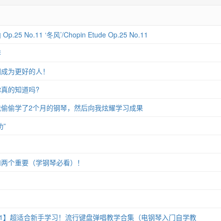
 No.11 ‘冬风’/Chopin Etude Op.25 No.11
琴
们成为更好的人！
真的知道吗?
偷偷学了2个月的钢琴，然后向我炫耀学习成果
”
和两个重要（学钢琴必看）！
11】超适合新手学习！流行键盘弹唱教学合集（电钢琴入门自学教