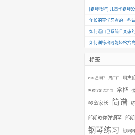
[钢琴教程] 儿童学钢琴
年长钢琴学习者的一些
如何逼自己系统且变态
如何训练出既能轻松抬
标签
周杰
周广仁
2016星海杯
常桦
布格缪勒练习曲
简谱
琴童家长
郎朗教你弹钢琴
郎朗
钢琴练习
钢琴