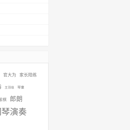
官大为
家长陪练
裕
琴童
王羽佳
郎朗
紫棋
钢琴演奏