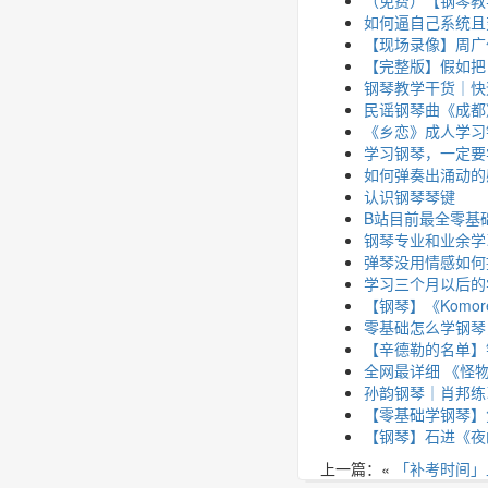
如何逼自己系统且
【现场录像】周广
【完整版】假如把
钢琴教学干货｜快
民谣钢琴曲《成都
《乡恋》成人学习
学习钢琴，一定要
如何弹奏出涌动的
认识钢琴琴键
B站目前最全零基
钢琴专业和业余学
弹琴没用情感如何
学习三个月以后的
【钢琴】《Komor
零基础怎么学钢琴
【辛德勒的名单】
全网最详细 《怪
孙韵钢琴｜肖邦练习曲 
【零基础学钢琴】
【钢琴】石进《夜
上一篇：«
「补考时间」