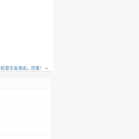
杉矶音乐会演出，厉害！
»