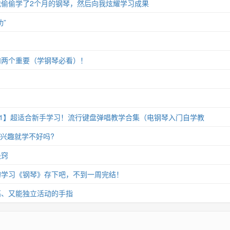
偷偷学了2个月的钢琴，然后向我炫耀学习成果
”
和两个重要（学钢琴必看）！
11】超适合新手学习！流行键盘弹唱教学合集（电钢琴入门自学教
没兴趣就学不好吗?
诀窍
的学习《钢琴》存下吧，不到一周完结！
高、又能独立活动的手指