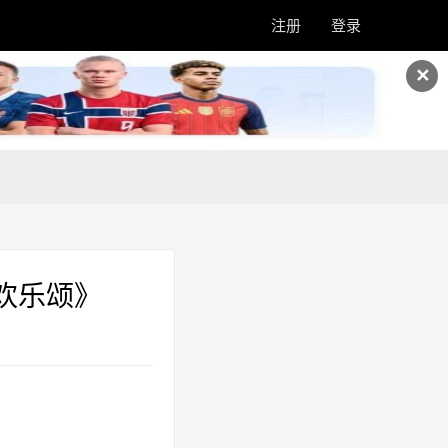
注册
登录
✕
欢乐颂》