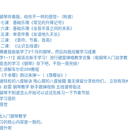
钢琴伴奏版，给你不一样的感觉~（附谱）
第七课：基础乐理《常见的升降记号》
第六课：基础乐理《全音半音之间的关系》
第五课：单音伴奏《友谊地久天长》
第三课：《音符、节奏、音高》
第二课：《认识五线谱》
瞒着我偷偷学了2个月的钢琴，然后向我炫耀学习成果
学1~11】超适合新手学习！流行键盘弹唱教学合集（电钢琴入门自学教
变态的学习《钢琴》存下吧，不到一周完结！
仁讲解车尔尼299教程
《千本樱》倒过来弹～（《落樱谷》）
速轻松的八度秘诀 掏心窝的八度秘籍 毫无保留分享给你们， 立刻有效#
》赵雷 钢琴教学 新手跟弹视频 五线谱带指法
钢琴不知道怎么开始可以试试先练习一下节奏节拍
学习音阶
感觉
础入门钢琴教学
习的核心内容是一致的。
提升呢