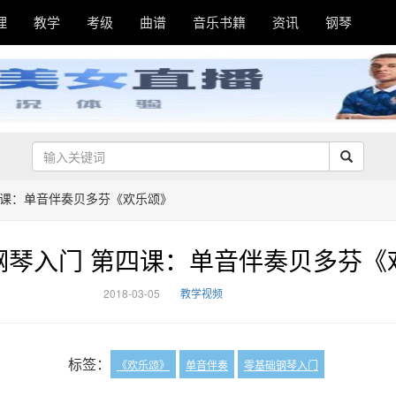
理
教学
考级
曲谱
音乐书籍
资讯
钢琴
四课：单音伴奏贝多芬《欢乐颂》
钢琴入门 第四课：单音伴奏贝多芬《
2018-03-05
教学视频
标签：
《欢乐颂》
单音伴奏
零基础钢琴入门