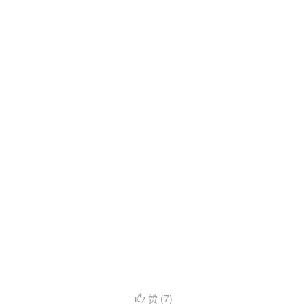
赞 (
7
)