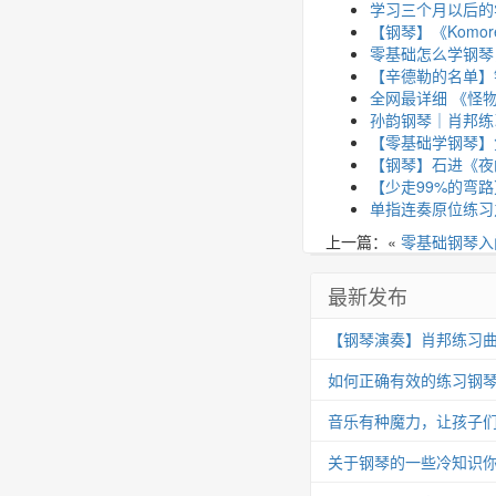
学习三个月以后的
【钢琴】《Komor
零基础怎么学钢琴
【辛德勒的名单】
全网最详细 《怪
孙韵钢琴｜肖邦练习曲 
【零基础学钢琴】
【钢琴】石进《夜
【少走99%的弯
单指连奏原位练习
上一篇：«
零基础钢琴入
最新发布
【钢琴演奏】肖邦练习曲 Op.25
如何正确有效的练习钢
音乐有种魔力，让孩子
关于钢琴的一些冷知识你