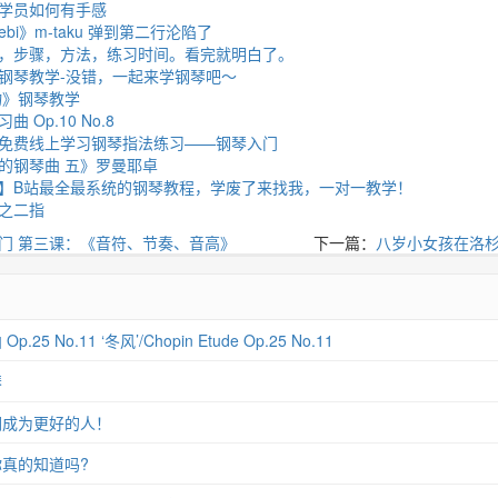
学员如何有手感
ebi》m-taku 弹到第二行沦陷了
，步骤，方法，练习时间。看完就明白了。
钢琴教学-没错，一起来学钢琴吧～
物》钢琴教学
Op.10 No.8
免费线上学习钢琴指法练习——钢琴入门
的钢琴曲 五》罗曼耶卓
路】B站最全最系统的钢琴教程，学废了来找我，一对一教学！
之二指
门 第三课：《音符、节奏、音高》
下一篇：
八岁小女孩在洛
 No.11 ‘冬风’/Chopin Etude Op.25 No.11
琴
们成为更好的人！
真的知道吗?