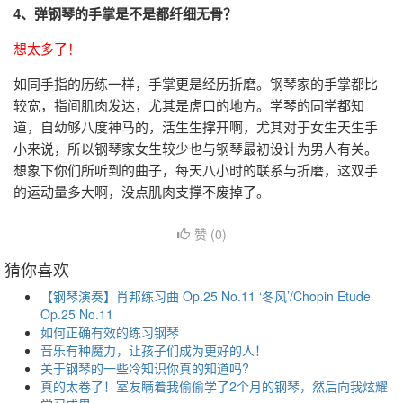
4、弹钢琴的手掌是不是都纤细无骨？
想太多了！
如同手指的历练一样，手掌更是经历折磨。钢琴家的手掌都比
较宽，指间肌肉发达，尤其是虎口的地方。学琴的同学都知
道，自幼够八度神马的，活生生撑开啊，尤其对于女生天生手
小来说，所以钢琴家女生较少也与钢琴最初设计为男人有关。
想象下你们所听到的曲子，每天八小时的联系与折磨，这双手
的运动量多大啊，没点肌肉支撑不废掉了。
赞 (
0
)
猜你喜欢
【钢琴演奏】肖邦练习曲 Op.25 No.11 ‘冬风’/Chopin Etude
Op.25 No.11
如何正确有效的练习钢琴
音乐有种魔力，让孩子们成为更好的人！
关于钢琴的一些冷知识你真的知道吗?
真的太卷了！室友瞒着我偷偷学了2个月的钢琴，然后向我炫耀