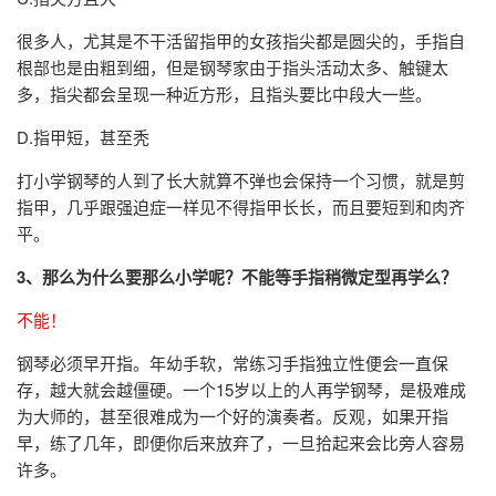
很多人，尤其是不干活留指甲的女孩指尖都是圆尖的，手指自
根部也是由粗到细，但是钢琴家由于指头活动太多、触键太
多，指尖都会呈现一种近方形，且指头要比中段大一些。
D.指甲短，甚至秃
打小学钢琴的人到了长大就算不弹也会保持一个习惯，就是剪
指甲，几乎跟强迫症一样见不得指甲长长，而且要短到和肉齐
平。
3、那么为什么要那么小学呢？不能等手指稍微定型再学么？
不能！
钢琴必须早开指。年幼手软，常练习手指独立性便会一直保
存，越大就会越僵硬。一个15岁以上的人再学钢琴，是极难成
为大师的，甚至很难成为一个好的演奏者。反观，如果开指
早，练了几年，即便你后来放弃了，一旦拾起来会比旁人容易
许多。