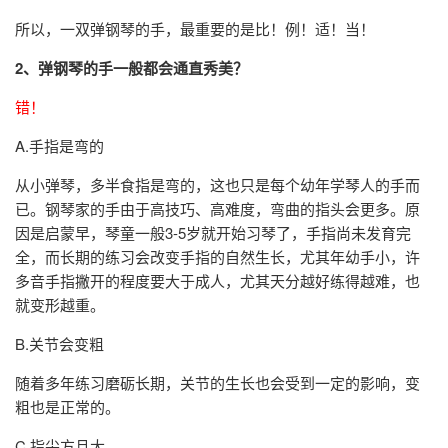
所以，一双弹钢琴的手，最重要的是比！例！适！当！
2、弹钢琴的手一般都会通直秀美？
错！
A.手指是弯的
从小弹琴，多半食指是弯的，这也只是每个幼年学琴人的手而
已。钢琴家的手由于高技巧、高难度，弯曲的指头会更多。原
因是启蒙早，琴童一般3-5岁就开始习琴了，手指尚未发育完
全，而长期的练习会改变手指的自然生长，尤其年幼手小，许
多音手指撇开的程度要大于成人，尤其天分越好练得越难，也
就变形越重。
B.关节会变粗
随着多年练习磨砺长期，关节的生长也会受到一定的影响，变
粗也是正常的。
C.指尖方且大