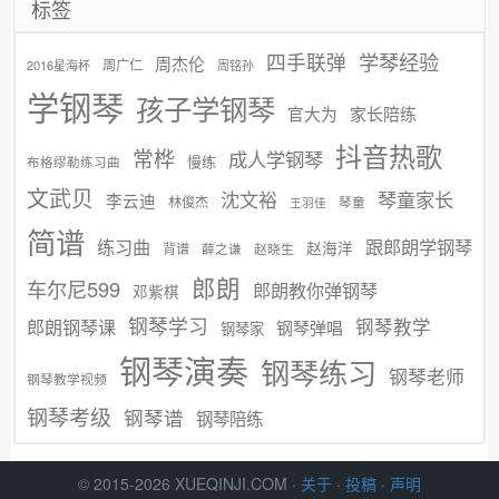
标签
学琴经验
四手联弹
周杰伦
周广仁
2016星海杯
周铭孙
学钢琴
孩子学钢琴
官大为
家长陪练
抖音热歌
常桦
成人学钢琴
慢练
布格缪勒练习曲
文武贝
沈文裕
琴童家长
李云迪
林俊杰
琴童
王羽佳
简谱
练习曲
跟郎朗学钢琴
赵海洋
背谱
赵晓生
薛之谦
郎朗
车尔尼599
郎朗教你弹钢琴
邓紫棋
钢琴学习
郎朗钢琴课
钢琴教学
钢琴弹唱
钢琴家
钢琴演奏
钢琴练习
钢琴老师
钢琴教学视频
钢琴考级
钢琴谱
钢琴陪练
© 2015-2026 XUEQINJI.COM ·
关于
·
投稿
·
声明