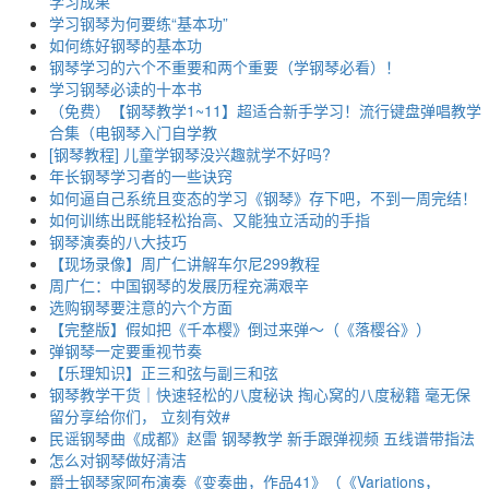
学习成果
学习钢琴为何要练“基本功”
如何练好钢琴的基本功
钢琴学习的六个不重要和两个重要（学钢琴必看）！
学习钢琴必读的十本书
（免费）【钢琴教学1~11】超适合新手学习！流行键盘弹唱教学
合集（电钢琴入门自学教
[钢琴教程] 儿童学钢琴没兴趣就学不好吗?
年长钢琴学习者的一些诀窍
如何逼自己系统且变态的学习《钢琴》存下吧，不到一周完结！
如何训练出既能轻松抬高、又能独立活动的手指
钢琴演奏的八大技巧
【现场录像】周广仁讲解车尔尼299教程
周广仁：中国钢琴的发展历程充满艰辛
选购钢琴要注意的六个方面
【完整版】假如把《千本樱》倒过来弹～（《落樱谷》）
弹钢琴一定要重视节奏
【乐理知识】正三和弦与副三和弦
钢琴教学干货｜快速轻松的八度秘诀 掏心窝的八度秘籍 毫无保
留分享给你们， 立刻有效#
民谣钢琴曲《成都》赵雷 钢琴教学 新手跟弹视频 五线谱带指法
怎么对钢琴做好清洁
爵士钢琴家阿布演奏《变奏曲，作品41》（《Variations，