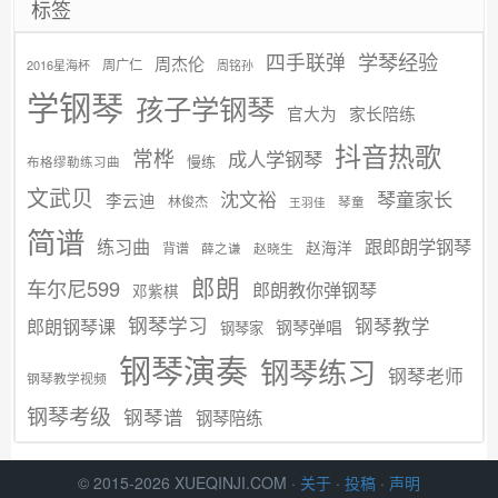
标签
学琴经验
四手联弹
周杰伦
周广仁
2016星海杯
周铭孙
学钢琴
孩子学钢琴
官大为
家长陪练
抖音热歌
常桦
成人学钢琴
慢练
布格缪勒练习曲
文武贝
沈文裕
琴童家长
李云迪
林俊杰
琴童
王羽佳
简谱
练习曲
跟郎朗学钢琴
赵海洋
背谱
赵晓生
薛之谦
郎朗
车尔尼599
郎朗教你弹钢琴
邓紫棋
钢琴学习
郎朗钢琴课
钢琴教学
钢琴弹唱
钢琴家
钢琴演奏
钢琴练习
钢琴老师
钢琴教学视频
钢琴考级
钢琴谱
钢琴陪练
© 2015-2026 XUEQINJI.COM ·
关于
·
投稿
·
声明