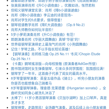
跟着郎朗学钢琴：郎朗手把手教你演奏肖邦《雨滴前奏曲》
张昊辰演绎肖邦《升C小调夜曲》，优雅如诗，怅然若秋
但昭义钢琴课堂实录：肖邦《降b小调谐谑曲》
肖邦《降b小调夜曲》李云迪的诗意现场~
肖邦对学生的5点要求，值得借鉴！
钢琴视谱教学肖邦《降E大调夜曲》（Op.9 No.2）
肖邦大师教你如何玩半音阶！
5岁小萝莉演奏肖邦《升C小调夜曲》有范！
郎朗演奏肖邦《华丽大圆舞曲》真够“华丽”的！
世界级钢琴家演绎史上最淘气的肖邦《小狗圆舞曲》
记住 ! 学琴之路，不以手指长短论英雄！
【钢琴演奏】肖邦练习曲 Op.25 No.11 ‘冬风’/Chopin Etude
Op.25 No.11
《卡農》鋼琴搖滾版—向母校致敬 (原演奏者AdiGer所發）
图书馆闭馆时女生弹奏钢琴，引来众多同学围观：氛围感拉满！
钢琴学了一年半，这首曲子代表了闺女的最高水平。
8岁琴童钢琴演奏：英皇五级作品《骑士》，听完小朋友的演奏
你是否也能想象自己骑着马
8岁琴童钢琴弹奏，理查德·克莱德曼《Hungarian sonata》，全
曲听完如同身心被洗礼沐浴了
太棒了！11岁小男孩钢琴演奏《贝加尔湖畔》加上口琴声，真是
多才多艺
钢琴神童，走路带风！全场霸气演奏，波及后续上台小朋友被暴