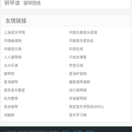
钢琴谱
钢琴陪练
友情链接
上海音乐学院
中国古典音乐家网
中国曲谱网
中国音乐家协会
中国音乐网
中音在线
人人钢琴网
卢松松博客
大众乐谱
学音乐网
弹琴吧
星海杯官网
星海钢琴
最新钢琴谱网
梁亮音乐教室
流行钢琴网
玖月教育
环球钢琴网
虫虫钢琴
西安音乐学院培训中心
词曲网
音乐学习网