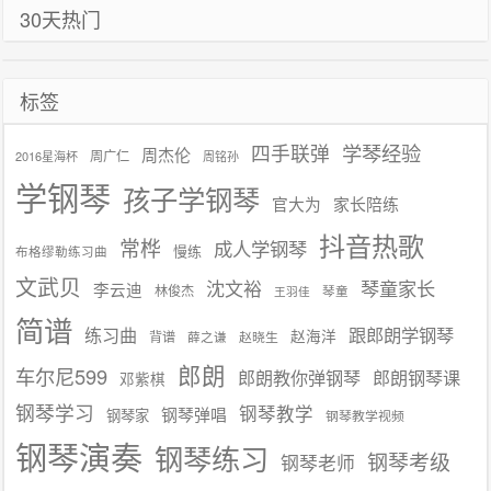
30天热门
航
标签
学琴经验
四手联弹
周杰伦
周广仁
2016星海杯
周铭孙
学钢琴
孩子学钢琴
官大为
家长陪练
抖音热歌
常桦
成人学钢琴
慢练
布格缪勒练习曲
文武贝
沈文裕
琴童家长
李云迪
林俊杰
琴童
王羽佳
简谱
练习曲
跟郎朗学钢琴
赵海洋
背谱
赵晓生
薛之谦
郎朗
车尔尼599
郎朗教你弹钢琴
郎朗钢琴课
邓紫棋
钢琴学习
钢琴教学
钢琴弹唱
钢琴家
钢琴教学视频
钢琴演奏
钢琴练习
钢琴考级
钢琴老师