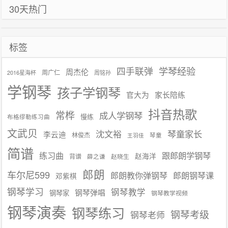
30天热门
航
标签
学琴经验
四手联弹
周杰伦
周广仁
2016星海杯
周铭孙
学钢琴
孩子学钢琴
官大为
家长陪练
抖音热歌
常桦
成人学钢琴
慢练
布格缪勒练习曲
文武贝
沈文裕
琴童家长
李云迪
林俊杰
琴童
王羽佳
简谱
练习曲
跟郎朗学钢琴
赵海洋
背谱
赵晓生
薛之谦
郎朗
车尔尼599
郎朗教你弹钢琴
郎朗钢琴课
邓紫棋
钢琴学习
钢琴教学
钢琴弹唱
钢琴家
钢琴教学视频
钢琴演奏
钢琴练习
钢琴考级
钢琴老师