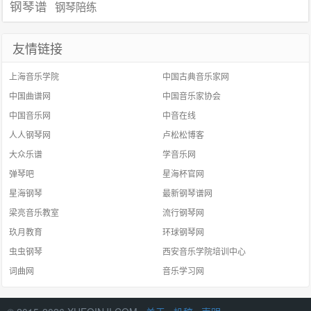
钢琴谱
钢琴陪练
友情链接
上海音乐学院
中国古典音乐家网
中国曲谱网
中国音乐家协会
中国音乐网
中音在线
人人钢琴网
卢松松博客
大众乐谱
学音乐网
弹琴吧
星海杯官网
星海钢琴
最新钢琴谱网
梁亮音乐教室
流行钢琴网
玖月教育
环球钢琴网
虫虫钢琴
西安音乐学院培训中心
词曲网
音乐学习网