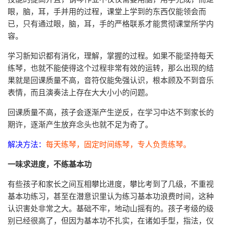
眼，脑，耳，手并用的过程，课堂上学到的东西仅能领会而
已，只有通过眼，脑，耳，手的严格联系才能贯彻课堂所学内
容。
学习新知识都有消化，理解，掌握的过程。如果不能坚持每天
练琴，也就不能使得这个过程非常有效的运转，那么出现的结
果就是回课质量不高，音符仅能免强认识，根本顾及不到音乐
表情，而且演奏法上存在大大小小的问题。
回课质量不高，孩子会逐渐产生逆反，在学习中达不到家长的
期许，逐渐产生放弃念头也就不足为奇了。
解决方法
：
每天练琴，固定时间练琴，专人负责练琴。
一味求进度，不练基本功
有些孩子和家长之间互相攀比进度，攀比考到了几级，不重视
基本功练习，甚至在潜意识里认为练习基本功浪费时间，这种
认识害处非常之大。基础不牢，地动山摇有的。孩子考级的级
别已经很高了，但因为基本功不扎实，在诸如手型，指法，仪