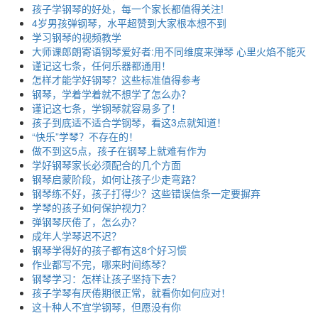
孩子学钢琴的好处，每一个家长都值得关注!
4岁男孩弹钢琴，水平超赞到大家根本想不到
学习钢琴的视频教学
大师课郎朗寄语钢琴爱好者:用不同维度来弹琴 心里火焰不能灭
谨记这七条，任何乐器都通用！
怎样才能学好钢琴？这些标准值得参考
钢琴，学着学着就不想学了怎么办？
谨记这七条，学钢琴就容易多了！
孩子到底适不适合学钢琴，看这3点就知道！
“快乐”学琴？不存在的！
做不到这5点，孩子在钢琴上就难有作为
学好钢琴家长必须配合的几个方面
钢琴启蒙阶段，如何让孩子少走弯路？
钢琴练不好，孩子打得少？这些错误信条一定要摒弃
学琴的孩子如何保护视力？
弹钢琴厌倦了，怎么办？
成年人学琴迟不迟？
钢琴学得好的孩子都有这8个好习惯
作业都写不完，哪来时间练琴？
钢琴学习：怎样让孩子坚持下去？
孩子学琴有厌倦期很正常，就看你如何应对！
这十种人不宜学钢琴，但愿没有你