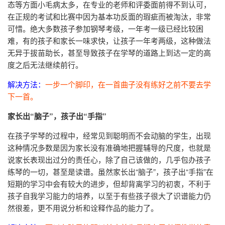
态等方面小毛病太多，在专业的老师和评委面前得不到认可，
在正规的考试和比赛中因为基本功反面的瑕疵而被淘汰，非常
可惜。绝大多数孩子参加钢琴考级，一年考一级已经比较困
难，有的孩子和家长一味求快，让孩子一年考两级，这种做法
无异于拔苗助长，甚至导致孩子在学琴的道路上到达一定的高
度之后无法继续前行。
解决方法：
一步一个脚印，在一首曲子没有练好之前不要去学
下一首。
家长出“脑子”，孩子出“手指”
在孩子学琴的过程中，经常见到聪明而不会动脑的学生，出现
这种情况多数是因为家长没有准确地把握辅导的尺度，也就是
说家长表现出过分的责任心，除了自己该做的，几乎包办孩子
练琴的一切，甚至是读谱。虽然家长出“脑子”，孩子出“手指”在
短期的学习中会有较大的进步，但却背离学习的初衷，不利于
孩子自我学习能力的培养，以至于有些孩子很大了识谱能力仍
然很差，更不用说分析和诠释作品的能力了。