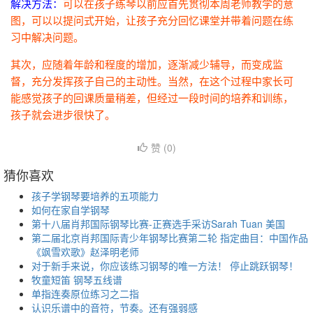
解决方法：
可以在孩子练琴以前应首先贯彻本周老师教学的意
图，可以以提问式开始，让孩子充分回忆课堂并带着问题在练
习中解决问题。
其次，应随着年龄和程度的增加，逐渐减少辅导，而变成监
督，充分发挥孩子自己的主动性。当然，在这个过程中家长可
能感觉孩子的回课质量稍差，但经过一段时间的培养和训练，
孩子就会进步很快了。
赞 (
0
)
猜你喜欢
孩子学钢琴要培养的五项能力
如何在家自学钢琴
第十八届肖邦国际钢琴比赛-正赛选手采访Sarah Tuan 美国
第二届北京肖邦国际青少年钢琴比赛第二轮 指定曲目：中国作品
《飒雪欢歌》赵泽明老师
对于新手来说，你应该练习钢琴的唯一方法！ 停止跳跃钢琴！
牧童短笛 钢琴五线谱
单指连奏原位练习之二指
认识乐谱中的音符，节奏。还有强弱感