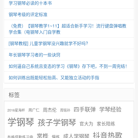
学习钢琴必读的十本书
钢琴考级的评定标准
（免费）【钢琴教学1~11】超适合新手学习！流行键盘弹唱教
学合集（电钢琴入门自学教
[钢琴教程] 儿童学钢琴没兴趣就学不好吗?
年长钢琴学习者的一些诀窍
如何逼自己系统且变态的学习《钢琴》存下吧，不到一周完结！
如何训练出既能轻松抬高、又能独立活动的手指
标签
学琴经验
四手联弹
周杰伦
周广仁
2016星海杯
周铭孙
学钢琴
孩子学钢琴
官大为
家长陪练
抖音热歌
常桦
成人学钢琴
慢练
布格缪勒练习曲