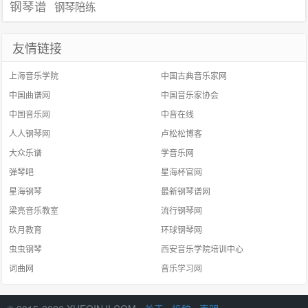
钢琴谱
钢琴陪练
友情链接
上海音乐学院
中国古典音乐家网
中国曲谱网
中国音乐家协会
中国音乐网
中音在线
人人钢琴网
卢松松博客
大众乐谱
学音乐网
弹琴吧
星海杯官网
星海钢琴
最新钢琴谱网
梁亮音乐教室
流行钢琴网
玖月教育
环球钢琴网
虫虫钢琴
西安音乐学院培训中心
词曲网
音乐学习网