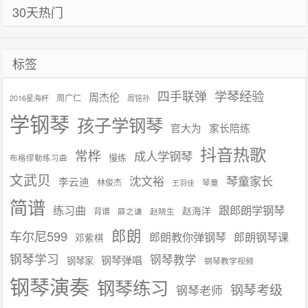
30天热门
航
标签
学琴经验
四手联弹
周杰伦
周广仁
2016星海杯
周铭孙
学钢琴
孩子学钢琴
官大为
家长陪练
抖音热歌
常桦
成人学钢琴
慢练
布格缪勒练习曲
文武贝
沈文裕
琴童家长
李云迪
林俊杰
琴童
王羽佳
简谱
练习曲
跟郎朗学钢琴
赵海洋
背谱
赵晓生
薛之谦
郎朗
车尔尼599
郎朗教你弹钢琴
郎朗钢琴课
邓紫棋
钢琴学习
钢琴教学
钢琴弹唱
钢琴家
钢琴教学视频
钢琴演奏
钢琴练习
钢琴考级
钢琴老师