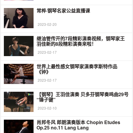
常桦·钢琴名家公益直播课
2023-02-20
继油管传开的7段精彩演奏视频，钢琴家王
羽佳新的8段精彩演奏来啦！
2023-02-17
世界上最性感女钢琴家演奏李斯特作品
《钟》
2023-02-17
【钢琴】王羽佳演奏 贝多芬钢琴奏鸣曲29号
“锤子键”
2023-02-10
肖邦冬风 郎朗演奏版本 Chopin Etudes
Op.25 no.11 Lang Lang