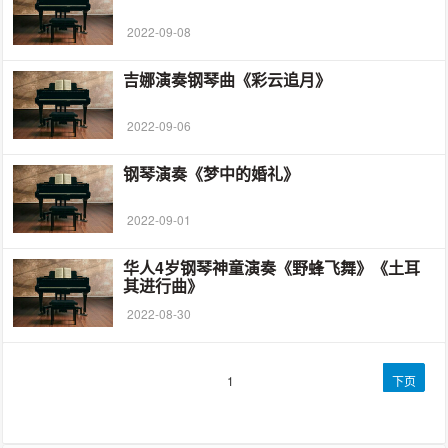
2022-09-08
吉娜演奏钢琴曲《彩云追月》
2022-09-06
钢琴演奏《梦中的婚礼》
2022-09-01
华人4岁钢琴神童演奏《野蜂飞舞》《土耳
其进行曲》
2022-08-30
文
第
1
下页
章
页
导