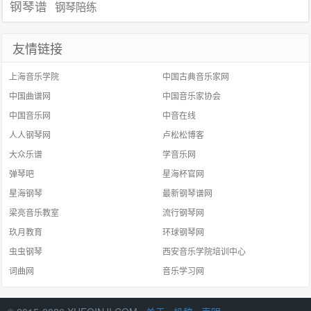
钢琴谱
钢琴陪练
友情链接
上海音乐学院
中国古典音乐家网
中国曲谱网
中国音乐家协会
中国音乐网
中音在线
人人钢琴网
卢松松博客
大众乐谱
学音乐网
弹琴吧
星海杯官网
星海钢琴
最新钢琴谱网
梁亮音乐教室
流行钢琴网
玖月教育
环球钢琴网
虫虫钢琴
西安音乐学院培训中心
词曲网
音乐学习网