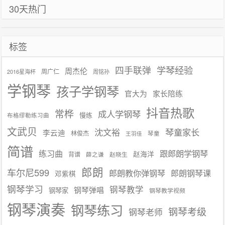
30天热门
航
标签
学琴经验
四手联弹
周杰伦
周广仁
2016星海杯
周铭孙
学钢琴
孩子学钢琴
官大为
家长陪练
抖音热歌
常桦
成人学钢琴
慢练
布格缪勒练习曲
文武贝
沈文裕
琴童家长
李云迪
林俊杰
琴童
王羽佳
简谱
练习曲
跟郎朗学钢琴
赵海洋
背谱
赵晓生
薛之谦
郎朗
车尔尼599
郎朗教你弹钢琴
郎朗钢琴课
邓紫棋
钢琴学习
钢琴教学
钢琴弹唱
钢琴家
钢琴教学视频
钢琴演奏
钢琴练习
钢琴考级
钢琴老师