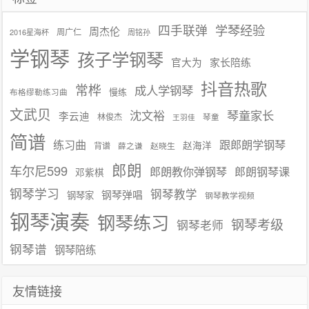
学琴经验
四手联弹
周杰伦
周广仁
2016星海杯
周铭孙
学钢琴
孩子学钢琴
官大为
家长陪练
抖音热歌
常桦
成人学钢琴
慢练
布格缪勒练习曲
文武贝
沈文裕
琴童家长
李云迪
林俊杰
琴童
王羽佳
简谱
练习曲
跟郎朗学钢琴
赵海洋
背谱
赵晓生
薛之谦
郎朗
车尔尼599
郎朗教你弹钢琴
郎朗钢琴课
邓紫棋
钢琴学习
钢琴教学
钢琴弹唱
钢琴家
钢琴教学视频
钢琴演奏
钢琴练习
钢琴考级
钢琴老师
钢琴谱
钢琴陪练
友情链接