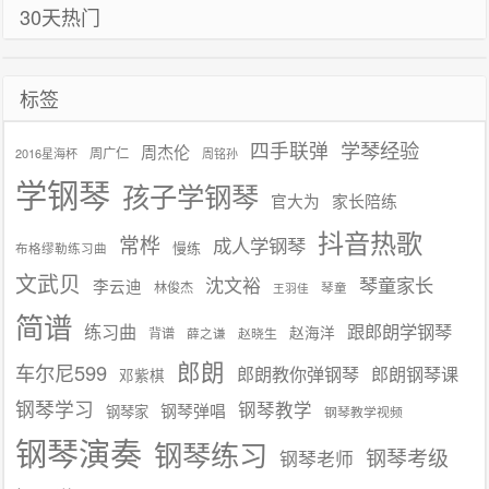
30天热门
标签
学琴经验
四手联弹
周杰伦
周广仁
2016星海杯
周铭孙
学钢琴
孩子学钢琴
官大为
家长陪练
抖音热歌
常桦
成人学钢琴
慢练
布格缪勒练习曲
文武贝
沈文裕
琴童家长
李云迪
林俊杰
琴童
王羽佳
简谱
练习曲
跟郎朗学钢琴
赵海洋
背谱
赵晓生
薛之谦
郎朗
车尔尼599
郎朗教你弹钢琴
郎朗钢琴课
邓紫棋
钢琴学习
钢琴教学
钢琴弹唱
钢琴家
钢琴教学视频
钢琴演奏
钢琴练习
钢琴考级
钢琴老师