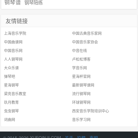
钢琴谱
钢琴陪练
友情链接
上海音乐学院
中国古典音乐家网
中国曲谱网
中国音乐家协会
中国音乐网
中音在线
人人钢琴网
卢松松博客
大众乐谱
学音乐网
弹琴吧
星海杯官网
星海钢琴
最新钢琴谱网
梁亮音乐教室
流行钢琴网
玖月教育
环球钢琴网
虫虫钢琴
西安音乐学院培训中心
词曲网
音乐学习网
© 2015-2026 XUEQINJI.COM ·
关于
·
投稿
·
声明