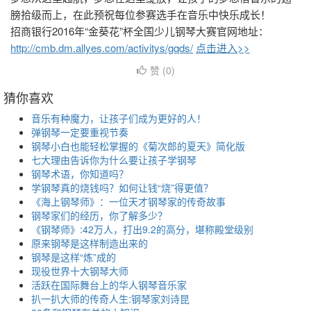
膀拾级而上，在此预祝每位参赛选手在音乐中快乐成长！
招商银行2016年“金葵花”杯全国少儿钢琴大赛官网地址：
http://cmb.dm.allyes.com/activitys/gqds/
点击进入>>
赞 (
0
)
猜你喜欢
音乐有种魔力，让孩子们成为更好的人！
弹钢琴一定要重视节奏
钢琴小白也能轻松掌握的《菊次郎的夏天》简化版
七大理由告诉你为什么要让孩子学钢琴
钢琴术语，你知道吗？
学钢琴真的烧钱吗？如何让钱“烧”得更值？
《海上钢琴师》：一位天才钢琴家的传奇故事
钢琴家们的经历，你了解多少？
《钢琴师》:42万人，打出9.2的高分，堪称殿堂级别
原来钢琴是这样制造出来的
钢琴是这样“炼”成的
现役世界十大钢琴大师
活跃在国际舞台上的华人钢琴音乐家
扒一扒大师的传奇人生:钢琴家刘诗昆