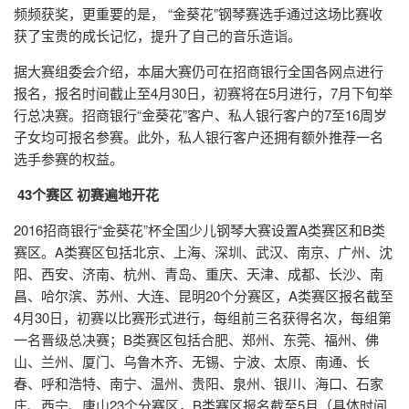
频频获奖，更重要的是， “金葵花”钢琴赛选手通过这场比赛收
获了宝贵的成长记忆，提升了自己的音乐造诣。
据大赛组委会介绍，本届大赛仍可在招商银行全国各网点进行
报名，报名时间截止至4月30日，初赛将在5月进行，7月下旬举
行总决赛。招商银行“金葵花”客户、私人银行客户的7至16周岁
子女均可报名参赛。此外，私人银行客户还拥有额外推荐一名
选手参赛的权益。
43个赛区 初赛遍地开花
2016招商银行“金葵花”杯全国少儿钢琴大赛设置A类赛区和B类
赛区。A类赛区包括北京、上海、深圳、武汉、南京、广州、沈
阳、西安、济南、杭州、青岛、重庆、天津、成都、长沙、南
昌、哈尔滨、苏州、大连、昆明20个分赛区，A类赛区报名截至
4月30日，初赛以比赛形式进行，每组前三名获得名次，每组第
一名晋级总决赛；B类赛区包括合肥、郑州、东莞、福州、佛
山、兰州、厦门、乌鲁木齐、无锡、宁波、太原、南通、长
春、呼和浩特、南宁、温州、贵阳、泉州、银川、海口、石家
庄、西宁、唐山23个分赛区，B类赛区报名截至5月（具体时间