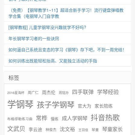
（免费）【钢琴教学1~11】超适合新手学习！流行键盘弹唱教
学合集（电钢琴入门自学教
[钢琴教程] 儿童学钢琴没兴趣就学不好吗?
年长钢琴学习者的一些诀窍
如何逼自己系统且变态的学习《钢琴》存下吧，不到一周完结！
如何训练出既能轻松抬高、又能独立活动的手指
标签
学琴经验
四手联弹
周杰伦
周广仁
2016星海杯
周铭孙
学钢琴
孩子学钢琴
官大为
家长陪练
抖音热歌
常桦
成人学钢琴
慢练
布格缪勒练习曲
文武贝
沈文裕
琴童家长
李云迪
林俊杰
琴童
王羽佳