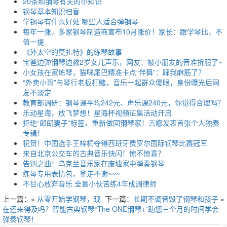
20条和钢琴有关的小知识
钢琴基本知识扫盲
学钢琴有什么好处 哪些人适合弹钢琴
每年一涨，多家钢琴制造商宣布10月涨价！家长：跟学琴比，不
值一提
《外太空的莫扎特》的练琴故事
宝爸边弹钢琴边教2岁女儿声乐，网友：被小朋友的音准折服了~
小女孩在家练琴，猫咪尾巴精准卡点“伴舞”：踩我麻筋了？
“外卖小哥”与琴行老板打赌，音乐一起群众傻眼，身份曝光后网
友不淡定
教育部调研：钢琴课平均242元、声乐课240元，你觉得合理吗？
乐动星海，放飞梦想！星海杯视频征集活动开启
拒绝“郎朗妻子”标签，重新做回钢琴家！吉娜发表首张个人独奏
专辑！
祝贺！中国选手王梓桐夺得西班牙费罗尔国际钢琴比赛冠军
来自北京公交车的古典音乐快闪！惊不惊喜？
告别之曲！乌克兰音乐家在废墟家中弹奏钢琴
练琴专用表情包，拿走不谢~~~
不甘心放弃音乐 全盲小伙苦练4年成调律师
上一篇：«
从零开始学钢琴，现
下一篇：
长期不调音毁了钢琴和孩子
»
在还来得及吗？智能古典钢琴“The ONE钢琴+”助您三个月的时间学会
弹奏钢琴！