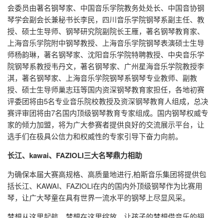
会委员由著名钢琴家、中国音乐学院教务处处长、中国音协钢
琴学会副会长兼秘书长李民，四川音乐学院钢琴系副主任、教
授、硕士生导师、钢琴研究院副院长王雁，著名钢琴教育家、
上海音乐学院附中钢琴教授、上海音乐学院钢琴表演硕士生导
师杨韵琳，著名钢琴家、沈阳音乐学院特聘教授、中央音乐学
院钢琴系教授韦丹文，著名钢琴家、广州星海音乐学院教授李
淇，著名钢琴家、上海音乐学院钢琴系钢琴专业教师、副教
授、硕士生导师巢志珏等国内资深钢琴教育家担任，各地初赛
评委团将由5名专业音乐院校教授及资深钢琴教育人组成，总决
赛评审团将由7名国内顶级钢琴教育专家组成。国内钢琴权威专
家的倾力加盟，将为广大参赛者提供良好的交流展示平台，让
选手们在极具公信力和权威性的专家引导下奋力向前。
长江、kawai、FAZIOLI三大名琴鼎力相助
为确保本届大赛高规格、高质量地进行,柏斯音乐集团将提供包
括长江、KAWAI、FAZIOLI在内的国内外顶级钢琴作为比赛用
琴，让广大琴童在具有世界一流水平的钢琴上尽显风采。
梦想从这里起航，梦想在这里绽放，让孩子的梦想借音乐的翅