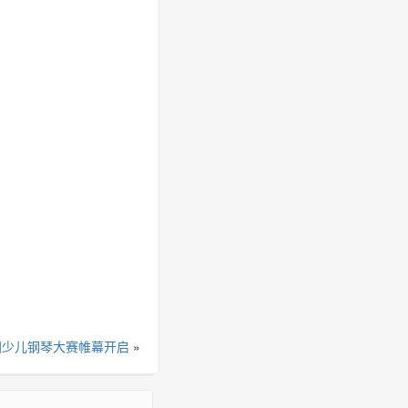
全国少儿钢琴大赛帷幕开启
»