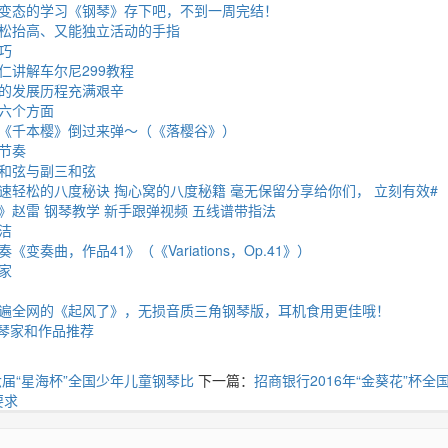
变态的学习《钢琴》存下吧，不到一周完结！
松抬高、又能独立活动的手指
巧
仁讲解车尔尼299教程
的发展历程充满艰辛
六个方面
《千本樱》倒过来弹～（《落樱谷》）
节奏
和弦与副三和弦
速轻松的八度秘诀 掏心窝的八度秘籍 毫无保留分享给你们， 立刻有效#
》赵雷 钢琴教学 新手跟弹视频 五线谱带指法
洁
变奏曲，作品41》（《Variations，Op.41》）
家
遍全网的《起风了》，无损音质三角钢琴版，耳机食用更佳哦！
钢琴家和作品推荐
六届“星海杯”全国少年儿童钢琴比
下一篇：
招商银行2016年“金葵花”杯
要求