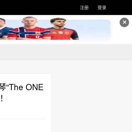
注册
登录
✕
he ONE
琴！