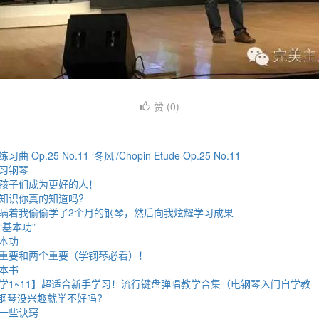
赞 (
0
)
p.25 No.11 ‘冬风’/Chopin Etude Op.25 No.11
习钢琴
孩子们成为更好的人！
知识你真的知道吗?
瞒着我偷偷学了2个月的钢琴，然后向我炫耀学习成果
基本功”
本功
重要和两个重要（学钢琴必看）！
本书
学1~11】超适合新手学习！流行键盘弹唱教学合集（电钢琴入门自学教
学钢琴没兴趣就学不好吗?
一些诀窍