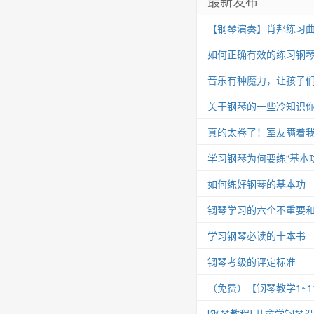
最新发布
【钢琴演奏】肖邦练习曲 Op.25
如何正确有效的练习钢
音乐有种魔力，让孩子
关于钢琴的一些冷知识你
真的太卷了！室友瞒着我
学习钢琴为何要练“基本功
如何练好钢琴的基本功
钢琴学习的六个不重要
学习钢琴必读的十本书
钢琴考级的评定标准
（免费）【钢琴教学1~
[钢琴教程] 儿童学钢琴