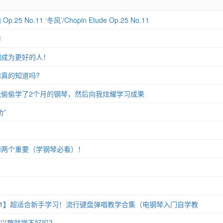
 No.11 ‘冬风’/Chopin Etude Op.25 No.11
琴
们成为更好的人！
真的知道吗?
偷偷学了2个月的钢琴，然后向我炫耀学习成果
”
和两个重要（学钢琴必看）！
11】超适合新手学习！流行键盘弹唱教学合集（电钢琴入门自学教
没兴趣就学不好吗?