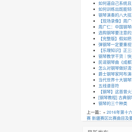
如何逼自己系统且
如何训练出既能轻
钢琴演奏的八大技
【现场录像】周广
周广仁：中国钢琴
选购钢琴要注意的
【完整版】假如把
弹钢琴一定要重视
【乐理知识】正三
钢琴教学干货｜快
民谣钢琴曲《成都
怎么对钢琴做好清
爵士钢琴家阿布演奏《
当代世界十大钢琴
五线谱音符
【钢琴】这首曾火
[钢琴教程] 古典
钢琴的三个种类
上一篇：«
2016年第十
赛 新疆赛区比赛曲目及