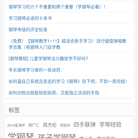
钢琴学习的六个不重要和两个重要（学钢琴必看）！
学习钢琴必读的十本书
钢琴考级的评定标准
（免费）【钢琴教学1~11】超适合新手学习！流行键盘弹唱教
学合集（电钢琴入门自学教
[钢琴教程] 儿童学钢琴没兴趣就学不好吗?
年长钢琴学习者的一些诀窍
如何逼自己系统且变态的学习《钢琴》存下吧，不到一周完结！
如何训练出既能轻松抬高、又能独立活动的手指
标签
学琴经验
四手联弹
周杰伦
周广仁
2016星海杯
周铭孙
学钢琴
孩子学钢琴