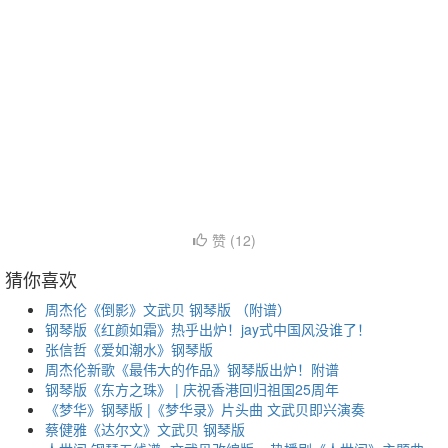
赞 (
12
)
猜你喜欢
周杰伦《倒影》文武贝 钢琴版 （附谱）
钢琴版《红颜如霜》热乎出炉！jay式中国风没谁了！
张信哲《爱如潮水》钢琴版
周杰伦新歌《最伟大的作品》钢琴版出炉！附谱
钢琴版《东方之珠》 | 庆祝香港回归祖国25周年
《梦华》钢琴版 |《梦华录》片头曲 文武贝即兴演奏
蔡健雅《达尔文》文武贝 钢琴版