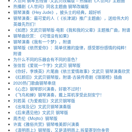
人世间 钢琴五线谱 -文武贝改编版 – 热播剧《人世间》主题曲
热播剧《人世间》同名主题曲 钢琴改编版
钢琴演奏《Hey Jude》，披头士的经典，超好听
钢琴演奏：最可爱的人（《长津湖》推广主题曲），送给伟大的
英雄先烈们！
《如愿》文武贝钢琴版-电影《我和我的父辈》主题推广曲，附谱
钢琴曲欣赏：《可惜没有如果》
钢琴演奏《我有一个梦》，附谱
钢琴版《依然爱你》：简单优雅的旋律，感受那份感情的纯粹！
附谱
为什么不同的乐器会有不同的音色？
张信哲《爱就一个字》文武贝 钢琴版
《你好，李焕英》片尾曲《依兰爱情故事》文武贝 钢琴演奏欣赏
《红颜旧》文武贝钢琴版，附谱-古装传奇剧《琅琊榜》插曲
2020热门歌曲钢琴串烧
《心恋》钢琴即兴演奏，好歌不过时！
《飞鸟和蝉》钢琴演奏，戴上耳机享受此刻安宁！
刘若英《为爱痴狂》文武贝钢琴版
《出埃及记》文武贝钢琴演奏版
《后来遇见他》文武贝 钢琴版
周杰伦《Mojito》钢琴版
许嵩《雅俗共赏》钢琴唯美即兴演奏
《清明雨上》钢琴版，又是清明雨上,拆菊寄到你身旁