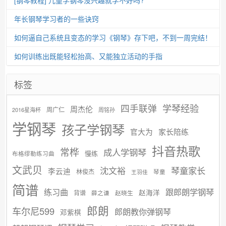
年长钢琴学习者的一些诀窍
如何逼自己系统且变态的学习《钢琴》存下吧，不到一周完结！
如何训练出既能轻松抬高、又能独立活动的手指
标签
学琴经验
四手联弹
周杰伦
周广仁
2016星海杯
周铭孙
学钢琴
孩子学钢琴
官大为
家长陪练
抖音热歌
常桦
成人学钢琴
慢练
布格缪勒练习曲
文武贝
沈文裕
琴童家长
李云迪
林俊杰
琴童
王羽佳
简谱
练习曲
跟郎朗学钢琴
赵海洋
背谱
赵晓生
薛之谦
郎朗
车尔尼599
郎朗教你弹钢琴
邓紫棋