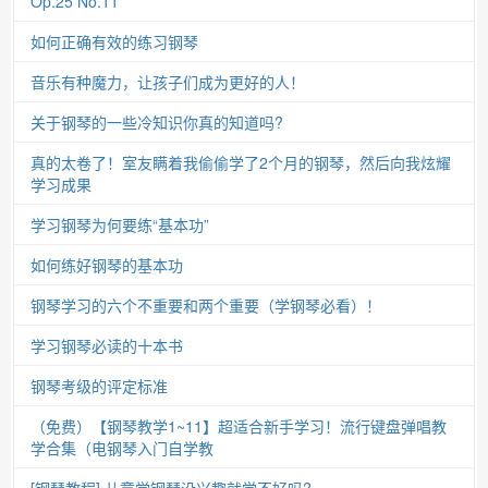
Op.25 No.11
如何正确有效的练习钢琴
音乐有种魔力，让孩子们成为更好的人！
关于钢琴的一些冷知识你真的知道吗?
真的太卷了！室友瞒着我偷偷学了2个月的钢琴，然后向我炫耀
学习成果
学习钢琴为何要练“基本功”
如何练好钢琴的基本功
钢琴学习的六个不重要和两个重要（学钢琴必看）！
学习钢琴必读的十本书
钢琴考级的评定标准
（免费）【钢琴教学1~11】超适合新手学习！流行键盘弹唱教
学合集（电钢琴入门自学教
[钢琴教程] 儿童学钢琴没兴趣就学不好吗?