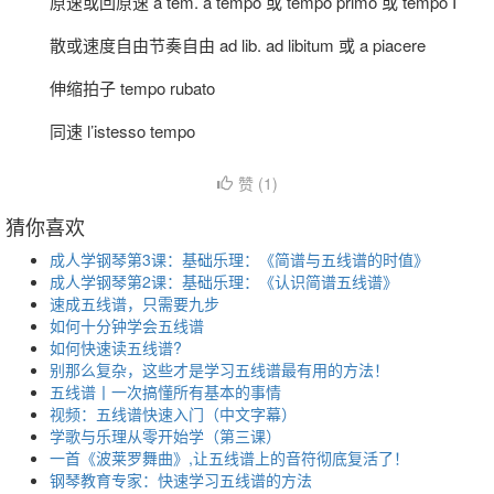
原速或回原速 a tem. a tempo 或 tempo primo 或 tempo I
散或速度自由节奏自由 ad lib. ad libitum 或 a piacere
伸缩拍子 tempo rubato
同速 l’istesso tempo
赞 (
1
)
猜你喜欢
成人学钢琴第3课：基础乐理：《简谱与五线谱的时值》
成人学钢琴第2课：基础乐理：《认识简谱五线谱》
速成五线谱，只需要九步
如何十分钟学会五线谱
如何快速读五线谱?
别那么复杂，这些才是学习五线谱最有用的方法！
五线谱丨一次搞懂所有基本的事情
视频：五线谱快速入门（中文字幕）
学歌与乐理从零开始学（第三课）
一首《波莱罗舞曲》,让五线谱上的音符彻底复活了！
钢琴教育专家：快速学习五线谱的方法