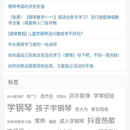
钢琴考级的评定标准
（免费）【钢琴教学1~11】超适合新手学习！流行键盘弹唱教
学合集（电钢琴入门自学教
[钢琴教程] 儿童学钢琴没兴趣就学不好吗?
年长钢琴学习者的一些诀窍
如何逼自己系统且变态的学习《钢琴》存下吧，不到一周完结！
如何训练出既能轻松抬高、又能独立活动的手指
标签
学琴经验
四手联弹
周杰伦
周广仁
2016星海杯
周铭孙
学钢琴
孩子学钢琴
官大为
家长陪练
抖音热歌
常桦
成人学钢琴
慢练
布格缪勒练习曲