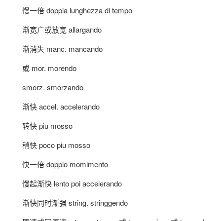
慢一倍 doppia lunghezza di tempo
渐宽广或放宽 allargando
渐消失 manc. mancando
或 mor. morendo
smorz. smorzando
渐快 accel. accelerando
转快 piu mosso
稍快 poco piu mosso
快一倍 doppio momimento
慢起渐快 lento poi accelerando
渐快同时渐强 string. stringgendo