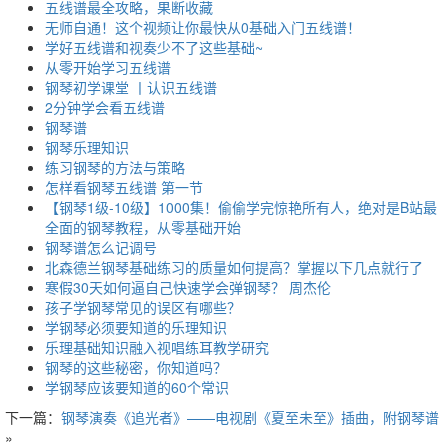
五线谱最全攻略，果断收藏
无师自通！这个视频让你最快从0基础入门五线谱！
学好五线谱和视奏少不了这些基础~
从零开始学习五线谱
钢琴初学课堂 丨认识五线谱
2分钟学会看五线谱
钢琴谱
钢琴乐理知识
练习钢琴的方法与策略
怎样看钢琴五线谱 第一节
【钢琴1级-10级】1000集！偷偷学完惊艳所有人，绝对是B站最
全面的钢琴教程，从零基础开始
钢琴谱怎么记调号
北森德兰钢琴基础练习的质量如何提高？掌握以下几点就行了
寒假30天如何逼自己快速学会弹钢琴？ 周杰伦
孩子学钢琴常见的误区有哪些？
学钢琴必须要知道的乐理知识
乐理基础知识融入视唱练耳教学研究
钢琴的这些秘密，你知道吗？
学钢琴应该要知道的60个常识
下一篇：
钢琴演奏《追光者》——电视剧《夏至未至》插曲，附钢琴谱
»