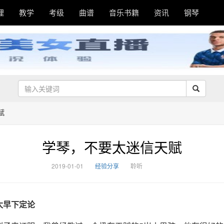
理
教学
考级
曲谱
音乐书籍
资讯
钢琴
赋
学琴，不要太迷信天赋
2019-01-01
经验分享
聆听
太早下定论