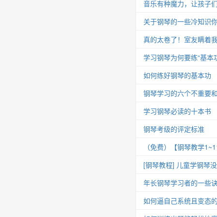
音乐有种魔力，让孩子
关于钢琴的一些冷知识你
真的太卷了！室友瞒着我
学习钢琴为何要练“基本功
如何练好钢琴的基本功
钢琴学习的六个不重要
学习钢琴必读的十本书
钢琴考级的评定标准
（免费）【钢琴教学1~
[钢琴教程] 儿童学钢琴
年长钢琴学习者的一些
如何逼自己系统且变态