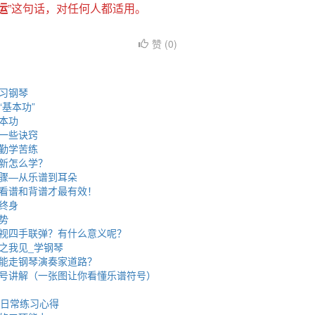
运
”这句话，对任何人都适用。
赞 (
0
)
习钢琴
基本功”
本功
一些诀窍
勤学苦练
新怎么学？
骤—从乐谱到耳朵
看谱和背谱才最有效！
终身
势
视四手联弹？有什么意义呢？
之我见_学钢琴
能走钢琴演奏家道路？
号讲解（一张图让你看懂乐谱符号）
琴日常练习心得