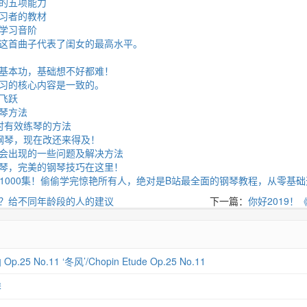
的五项能力
习者的教材
学习音阶
这首曲子代表了闺女的最高水平。
基本功，基础想不好都难！
习的核心内容是一致的。
飞跃
琴方法
时有效练琴的方法
钢琴，现在改还来得及！
会出现的一些问题及解决方法
琴，完美的钢琴技巧在这里！
级】1000集！偷偷学完惊艳所有人，绝对是B站最全面的钢琴教程，从零基
？给不同年龄段的人的建议
下一篇：
你好2019
 No.11 ‘冬风’/Chopin Etude Op.25 No.11
琴