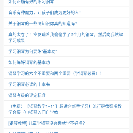
如何正确有效的练习钢琴
音乐有种魔力，让孩子们成为更好的人！
关于钢琴的一些冷知识你真的知道吗?
真的太卷了！室友瞒着我偷偷学了2个月的钢琴，然后向我炫耀
学习成果
学习钢琴为何要练“基本功”
如何练好钢琴的基本功
钢琴学习的六个不重要和两个重要（学钢琴必看）！
学习钢琴必读的十本书
钢琴考级的评定标准
（免费）【钢琴教学1~11】超适合新手学习！流行键盘弹唱教
学合集（电钢琴入门自学教
[钢琴教程] 儿童学钢琴没兴趣就学不好吗?