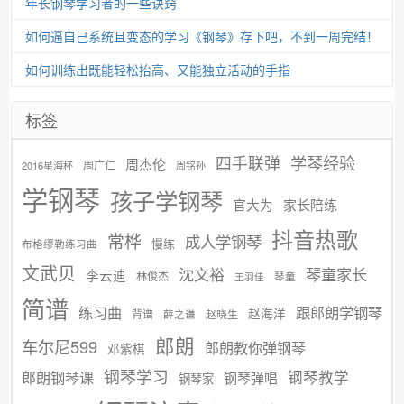
年长钢琴学习者的一些诀窍
如何逼自己系统且变态的学习《钢琴》存下吧，不到一周完结！
如何训练出既能轻松抬高、又能独立活动的手指
标签
学琴经验
四手联弹
周杰伦
周广仁
2016星海杯
周铭孙
学钢琴
孩子学钢琴
官大为
家长陪练
抖音热歌
常桦
成人学钢琴
慢练
布格缪勒练习曲
文武贝
沈文裕
琴童家长
李云迪
林俊杰
琴童
王羽佳
简谱
练习曲
跟郎朗学钢琴
赵海洋
背谱
赵晓生
薛之谦
郎朗
车尔尼599
郎朗教你弹钢琴
邓紫棋
钢琴学习
郎朗钢琴课
钢琴教学
钢琴弹唱
钢琴家