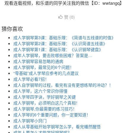
观看连载视频，和乐谱的同学关注我的微信【ID：wwtangq】
赞 (
0
)
猜你喜欢
成人学钢琴第3课：基础乐理：《简谱与五线谱的时值》
成人学钢琴第2课：基础乐理：《认识简谱五线谱》
成人学钢琴第1课：基础乐理：《认识钢琴键盘》
成年人学钢琴，要击败哪些困难？答案是…
成人学钢琴容易忽略的通病
成人学钢琴，最常见的6个问题！
“零基础”成人学琴应参考的几点建议
成人学琴必看7招！
成人自学钢琴的过程，看完有没有更想练琴的冲动？！
成人学琴，这六个常识你得懂
成人学琴四字诀，学好钢琴之关键
成人学钢琴，必须明白这几个真相！
成人学钢琴,你最需要的练习技巧！
成人学琴的6个重要问题，你一定要知道！
成人学钢琴小窍门
成人从零基础开始学钢琴怎么学，看完幡然醒悟
成年人要怎么才能学好钢琴呢？