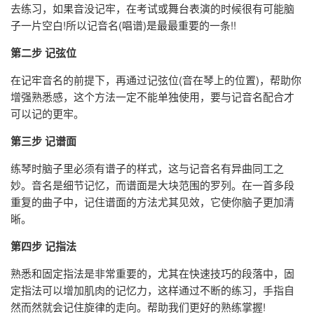
去练习，如果音没记牢，在考试或舞台表演的时候很有可能脑
子一片空白!所以记音名(唱谱)是最最重要的一条!!
第二步 记弦位
在记牢音名的前提下，再通过记弦位(音在琴上的位置)，帮助你
增强熟悉感，这个方法一定不能单独使用，要与记音名配合才
可以记的更牢。
第三步 记谱面
练琴时脑子里必须有谱子的样式，这与记音名有异曲同工之
妙。音名是细节记忆，而谱面是大块范围的罗列。在一首多段
重复的曲子中，记住谱面的方法尤其见效，它使你脑子更加清
晰。
第四步 记指法
熟悉和固定指法是非常重要的，尤其在快速技巧的段落中，固
定指法可以增加肌肉的记忆力，这样通过不断的练习，手指自
然而然就会记住旋律的走向。帮助我们更好的熟练掌握!