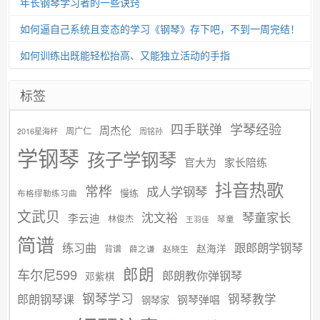
年长钢琴学习者的一些诀窍
如何逼自己系统且变态的学习《钢琴》存下吧，不到一周完结！
如何训练出既能轻松抬高、又能独立活动的手指
标签
学琴经验
四手联弹
周杰伦
周广仁
2016星海杯
周铭孙
学钢琴
孩子学钢琴
官大为
家长陪练
抖音热歌
常桦
成人学钢琴
慢练
布格缪勒练习曲
文武贝
沈文裕
琴童家长
李云迪
林俊杰
琴童
王羽佳
简谱
练习曲
跟郎朗学钢琴
赵海洋
背谱
赵晓生
薛之谦
郎朗
车尔尼599
郎朗教你弹钢琴
邓紫棋
钢琴学习
郎朗钢琴课
钢琴教学
钢琴弹唱
钢琴家