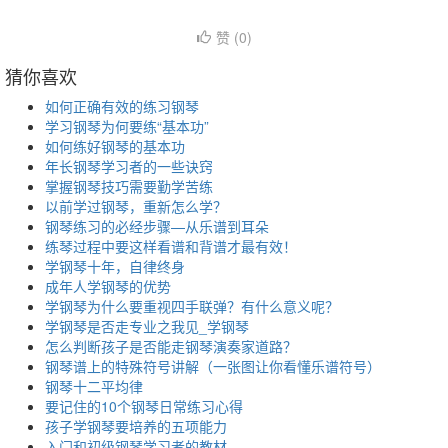
赞 (
0
)
猜你喜欢
如何正确有效的练习钢琴
学习钢琴为何要练“基本功”
如何练好钢琴的基本功
年长钢琴学习者的一些诀窍
掌握钢琴技巧需要勤学苦练
以前学过钢琴，重新怎么学？
钢琴练习的必经步骤—从乐谱到耳朵
练琴过程中要这样看谱和背谱才最有效！
学钢琴十年，自律终身
成年人学钢琴的优势
学钢琴为什么要重视四手联弹？有什么意义呢？
学钢琴是否走专业之我见_学钢琴
怎么判断孩子是否能走钢琴演奏家道路？
钢琴谱上的特殊符号讲解（一张图让你看懂乐谱符号）
钢琴十二平均律
要记住的10个钢琴日常练习心得
孩子学钢琴要培养的五项能力
入门和初级钢琴学习者的教材