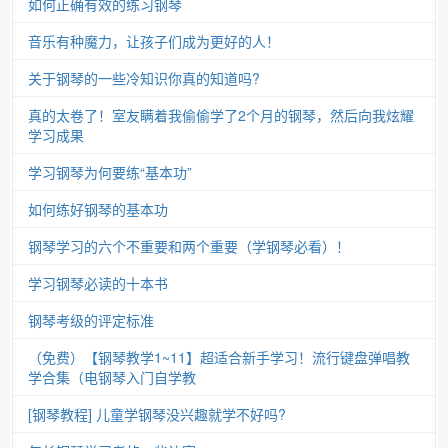
如何正确有效的练习钢琴
音乐有种魔力，让孩子们成为更好的人！
关于钢琴的一些冷知识你真的知道吗?
真的太卷了！室友瞒着我偷偷学了2个月的钢琴，然后向我炫耀
学习成果
学习钢琴为何要练“基本功”
如何练好钢琴的基本功
钢琴学习的六个不重要和两个重要（学钢琴必看）！
学习钢琴必读的十本书
钢琴考级的评定标准
（免费）【钢琴教学1~11】超适合新手学习！流行键盘弹唱教
学合集（电钢琴入门自学教
[钢琴教程] 儿童学钢琴没兴趣就学不好吗?