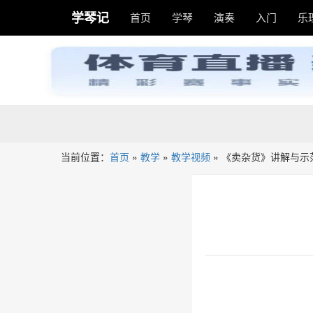
学琴记
首页
学琴
演奏
入门
乐
当前位置：
首页
»
教学
»
教学视频
»
《卖杂货》讲解与示