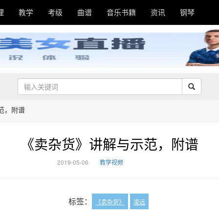
理
教学
考级
曲谱
音乐书籍
资讯
钢琴
范，附谱
《卖杂货》讲解与示范，附谱
2019-05-06
教学视频
标签：
《卖杂货》
凌远