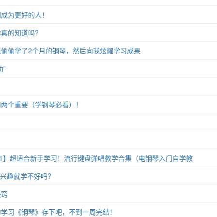
们成为更好的人！
真的知道吗?
偷偷学了2个月的钢琴，然后向我炫耀学习成果
”
和两个重要（学钢琴必看）！
11】超适合新手学习！流行键盘弹唱教学合集（电钢琴入门自学教
没兴趣就学不好吗?
诀窍
的学习《钢琴》存下吧，不到一周完结！