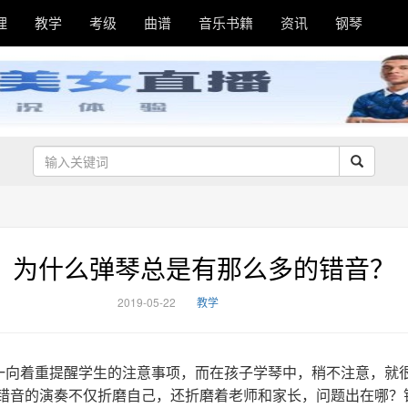
理
教学
考级
曲谱
音乐书籍
资讯
钢琴
？
为什么弹琴总是有那么多的错音？
2019-05-22
教学
一向着重提醒学生的注意事项，而在孩子学琴中，稍不注意，就很
满错音的演奏不仅折磨自己，还折磨着老师和家长，问题出在哪？