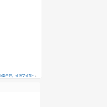
 钢琴独奏示范，好听又好学~
»