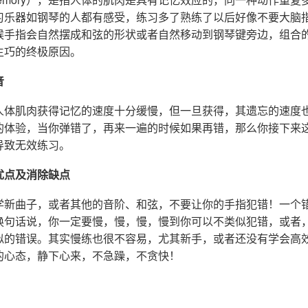
习乐器如钢琴的人都有感受，练习多了熟练了以后好像不要大脑
候手指会自然摆成和弦的形状或者自然移动到钢琴键旁边，组合
生巧的终极原因。
音
人体肌肉获得记忆的速度十分缓慢，但一旦获得，其遗忘的速度
的体验，当你弹错了，再来一遍的时候如果再错，那么你接下来
导致无效练习。
优点及消除缺点
学新曲子，或者其他的音阶、和弦，不要让你的手指犯错！一个
换句话说，你一定要慢，慢，慢，慢到你可以不类似犯错，或者
似的错误。其实慢练也很不容易，尤其新手，或者还没有学会高
的心态，静下心来，不急躁，不贪快！