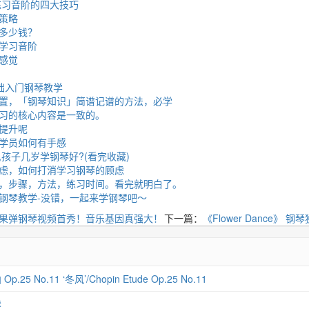
练习音阶的四大技巧
策略
多少钱？
学习音阶
感觉
础入门钢琴教学
置，「钢琴知识」简谱记谱的方法，必学
习的核心内容是一致的。
提升呢
学员如何有手感
孩子几岁学钢琴好?(看完收藏)
虑，如何打消学习钢琴的顾虑
，步骤，方法，练习时间。看完就明白了。
钢琴教学-没错，一起来学钢琴吧～
果弹钢琴视频首秀！音乐基因真强大！
下一篇：
《Flower Dance》
 No.11 ‘冬风’/Chopin Etude Op.25 No.11
琴