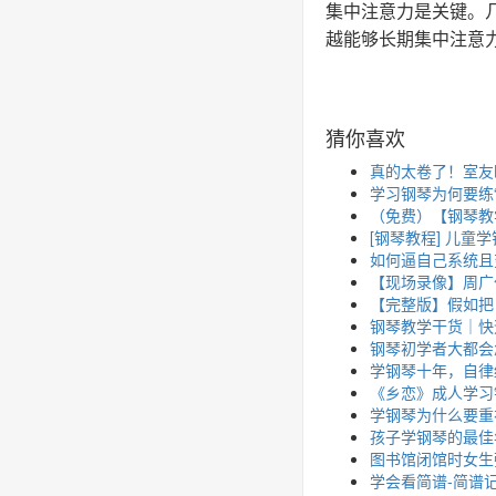
集中注意力是关键。
越能够长期集中注意
猜你喜欢
真的太卷了！室友
学习钢琴为何要练“
（免费）【钢琴教
[钢琴教程] 儿童
如何逼自己系统且
【现场录像】周广
【完整版】假如把
钢琴教学干货｜快
钢琴初学者大都会
学钢琴十年，自律
《乡恋》成人学习
学钢琴为什么要重
孩子学钢琴的最佳
图书馆闭馆时女生
学会看简谱-简谱