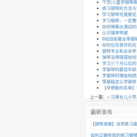
干货|儿童学钢琴
练习钢琴的方法与
学习钢琴究竟要花
学习钢琴，一定要
如何弹奏出涌动的
认识钢琴琴键
B站目前最全零基
如何记住音符的位
钢琴专业和业余学
弹琴没用情感如何
学习三个月以后的
学钢琴的最佳年龄,
学钢琴的理由和顾
零基础怎么学钢琴
【辛德勒的名单】
上一篇：«
汪峰女儿小苹
最新发布
【钢琴演奏】肖邦练习曲 Op.25
如何正确有效的练习钢