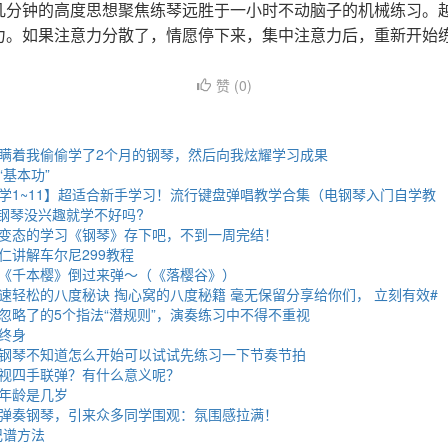
几分钟的高度思想聚焦练琴远胜于一小时不动脑子的机械练习。
力。如果注意力分散了，情愿停下来，集中注意力后，重新开始
赞 (
0
)
瞒着我偷偷学了2个月的钢琴，然后向我炫耀学习成果
基本功”
学1~11】超适合新手学习！流行键盘弹唱教学合集（电钢琴入门自学教
学钢琴没兴趣就学不好吗?
变态的学习《钢琴》存下吧，不到一周完结！
仁讲解车尔尼299教程
《千本樱》倒过来弹～（《落樱谷》）
速轻松的八度秘诀 掏心窝的八度秘籍 毫无保留分享给你们， 立刻有效#
忽略了的5个指法“潜规则”，演奏练习中不得不重视
终身
钢琴不知道怎么开始可以试试先练习一下节奏节拍
视四手联弹？有什么意义呢？
年龄是几岁
弹奏钢琴，引来众多同学围观：氛围感拉满！
记谱方法