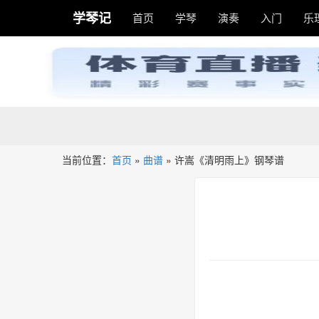
学琴记
首页
学琴
演奏
入门
乐
当前位置：
首页
»
曲谱
»
许嵩《清明雨上》钢琴谱