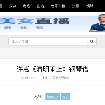
理
教学
考级
曲谱
音乐书籍
资讯
钢琴
许嵩《清明雨上》钢琴谱
2019-07-17
曲谱
最新钢琴谱网
标签：
清明雨上
许嵩