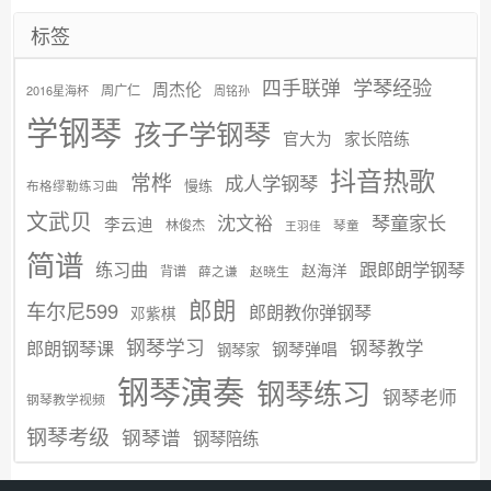
标签
学琴经验
四手联弹
周杰伦
周广仁
2016星海杯
周铭孙
学钢琴
孩子学钢琴
官大为
家长陪练
抖音热歌
常桦
成人学钢琴
慢练
布格缪勒练习曲
文武贝
沈文裕
琴童家长
李云迪
林俊杰
琴童
王羽佳
简谱
练习曲
跟郎朗学钢琴
赵海洋
背谱
赵晓生
薛之谦
郎朗
车尔尼599
郎朗教你弹钢琴
邓紫棋
钢琴学习
郎朗钢琴课
钢琴教学
钢琴弹唱
钢琴家
钢琴演奏
钢琴练习
钢琴老师
钢琴教学视频
钢琴考级
钢琴谱
钢琴陪练