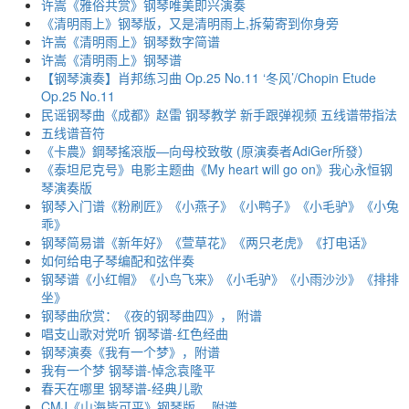
许嵩《雅俗共赏》钢琴唯美即兴演奏
《清明雨上》钢琴版，又是清明雨上,拆菊寄到你身旁
许嵩《清明雨上》钢琴数字简谱
许嵩《清明雨上》钢琴谱
【钢琴演奏】肖邦练习曲 Op.25 No.11 ‘冬风’/Chopin Etude
Op.25 No.11
民谣钢琴曲《成都》赵雷 钢琴教学 新手跟弹视频 五线谱带指法
五线谱音符
《卡農》鋼琴搖滾版—向母校致敬 (原演奏者AdiGer所發）
《泰坦尼克号》电影主题曲《My heart will go on》我心永恒钢
琴演奏版
钢琴入门谱《粉刷匠》《小燕子》《小鸭子》《小毛驴》《小兔
乖》
钢琴简易谱《新年好》《萱草花》《两只老虎》《打电话》
如何给电子琴编配和弦伴奏
钢琴谱《小红帽》《小鸟飞来》《小毛驴》《小雨沙沙》《排排
坐》
钢琴曲欣赏：《夜的钢琴曲四》， 附谱
唱支山歌对党听 钢琴谱-红色经曲
钢琴演奏《我有一个梦》，附谱
我有一个梦 钢琴谱-悼念袁隆平
春天在哪里 钢琴谱-经典儿歌
CMJ《山海皆可平》钢琴版， 附谱