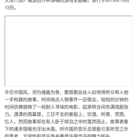
13日。
许氏中国风，词为魂曲为骨，整首歌丝丝入扣地将听众带入他
一手构建的故事，时间地点人物事件一应俱全，短短四分钟的
时间仿佛放映了一段耐人寻味的电影，起承转合间充满戏剧张
力。潇潇的雨幕里，三日不言的客船上，饮酒、听箫、赏雨、
忆人，然而故事却在有人卧于绯泊之中时戛然而止，故事表象
下的诸多隐喻也浮出水面。听许嵩的音乐总是能引发听觉之外
的思考，文学性和音乐性并重是许嵩作品的魅力所在。