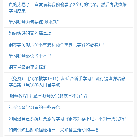
真的太卷了！室友瞒着我偷偷学了2个月的钢琴，然后向我炫耀
学习成果
学习钢琴为何要练“基本功”
如何练好钢琴的基本功
钢琴学习的六个不重要和两个重要（学钢琴必看）！
学习钢琴必读的十本书
钢琴考级的评定标准
（免费）【钢琴教学1~11】超适合新手学习！流行键盘弹唱教
学合集（电钢琴入门自学教
[钢琴教程] 儿童学钢琴没兴趣就学不好吗?
年长钢琴学习者的一些诀窍
如何逼自己系统且变态的学习《钢琴》存下吧，不到一周完结！
如何训练出既能轻松抬高、又能独立活动的手指