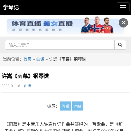
学琴记
✕
当前位置：
首页
»
曲谱
»
许嵩《雨幕》钢琴谱
许嵩《雨幕》钢琴谱
2020-01-16
曲谱
标签：
许嵩
雨幕
《雨幕》是由音乐人许嵩作词作曲并演唱的一首歌曲，是《新
天龙八部》端游创作并演唱的游戏主题曲，发行于2019年10月