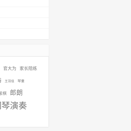
官大为
家长陪练
裕
琴童
王羽佳
郎朗
紫棋
钢琴演奏