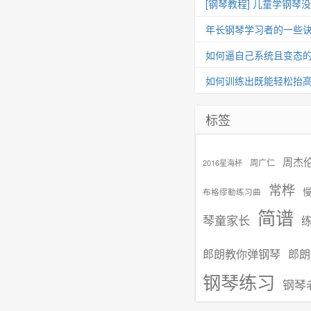
[钢琴教程] 儿童学钢琴
年长钢琴学习者的一些
如何逼自己系统且变态
如何训练出既能轻松抬
标签
周杰
周广仁
2016星海杯
常桦
布格缪勒练习曲
简谱
琴童家长
郎朗教你弹钢琴
郎朗
钢琴练习
钢琴