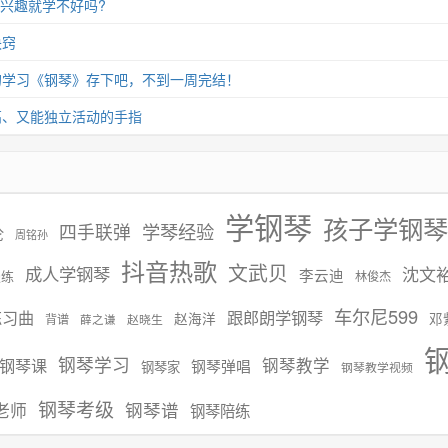
没兴趣就学不好吗?
诀窍
的学习《钢琴》存下吧，不到一周完结！
高、又能独立活动的手指
学钢琴
孩子学钢琴
学琴经验
四手联弹
伦
周铭孙
抖音热歌
文武贝
成人学钢琴
沈文
李云迪
慢练
林俊杰
车尔尼599
练习曲
跟郎朗学钢琴
赵海洋
邓
背谱
赵晓生
薛之谦
钢琴学习
钢琴课
钢琴教学
钢琴弹唱
钢琴家
钢琴教学视频
钢琴考级
钢琴谱
老师
钢琴陪练