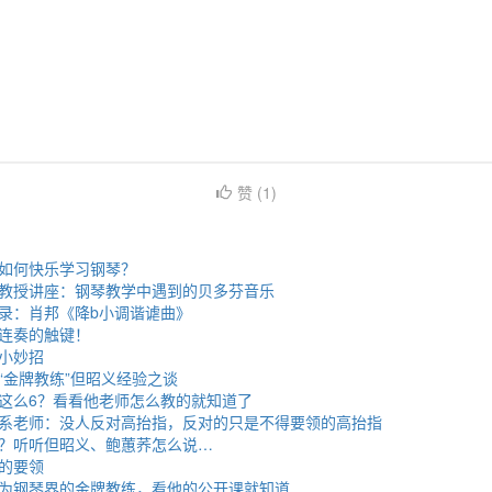
赞 (
1
)
如何快乐学习钢琴？
教授讲座：钢琴教学中遇到的贝多芬音乐
录：肖邦《降b小调谐谑曲》
连奏的触键！
小妙招
“金牌教练”但昭义经验之谈
这么6？看看他老师怎么教的就知道了
系老师：没人反对高抬指，反对的只是不得要领的高抬指
？听听但昭义、鲍蕙荞怎么说…
的要领
为钢琴界的金牌教练，看他的公开课就知道