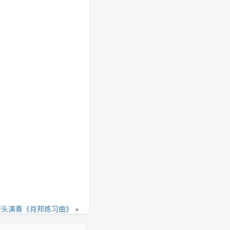
街头演奏《肖邦练习曲》
»