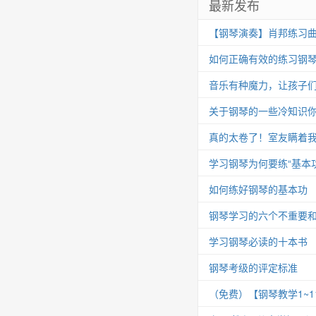
最新发布
【钢琴演奏】肖邦练习曲 Op.25
如何正确有效的练习钢
音乐有种魔力，让孩子
关于钢琴的一些冷知识你
真的太卷了！室友瞒着我
学习钢琴为何要练“基本功
如何练好钢琴的基本功
钢琴学习的六个不重要
学习钢琴必读的十本书
钢琴考级的评定标准
（免费）【钢琴教学1~