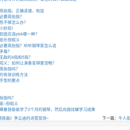
高抬指、正确读谱、和弦
必要高抬指？
性不够怎么办？
小妙招！
底应该pick哪一种？
伯乐但昭义
必要高抬指？听听钢琴家怎么说
矛盾？
无敌的4指和5指？
昭义：如何让演奏变得更流畅？
高抬指吗？
的有效训练方法
手型的要点
抬指吗？
家–但昭义
瞒着我偷偷学了2个月的钢琴，然后向我炫耀学习成果
调夜曲》李云迪的诗意现场~
下一篇：
牛人