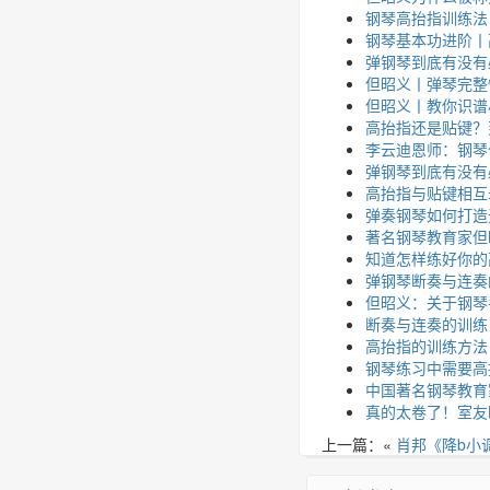
钢琴高抬指训练法
钢琴基本功进阶丨
弹钢琴到底有没有
但昭义丨弹琴完整
但昭义丨教你识谱
高抬指还是贴键？到
李云迪恩师：钢琴
弹钢琴到底有没有
高抬指与贴键相互
弹奏钢琴如何打造
著名钢琴教育家但
知道怎样练好你的
弹钢琴断奏与连奏
但昭义：关于钢琴
断奏与连奏的训练
高抬指的训练方法
钢琴练习中需要高
中国著名钢琴教育
真的太卷了！室友
上一篇：«
肖邦《降b小