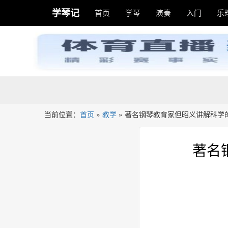
学琴记
首页
学琴
演奏
入门
乐
当前位置：
首页
»
教学
»
著名钢琴教育家但昭义讲解科学
著名