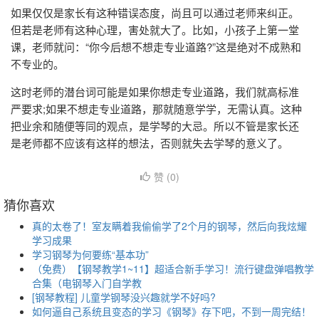
如果仅仅是家长有这种错误态度，尚且可以通过老师来纠正。
但若是老师有这种心理，害处就大了。比如，小孩子上第一堂
课，老师就问：“你今后想不想走专业道路?”这是绝对不成熟和
不专业的。
这时老师的潜台词可能是如果你想走专业道路，我们就高标准
严要求;如果不想走专业道路，那就随意学学，无需认真。这种
把业余和随便等同的观点，是学琴的大忌。所以不管是家长还
是老师都不应该有这样的想法，否则就失去学琴的意义了。
赞 (
0
)
猜你喜欢
真的太卷了！室友瞒着我偷偷学了2个月的钢琴，然后向我炫耀
学习成果
学习钢琴为何要练“基本功”
（免费）【钢琴教学1~11】超适合新手学习！流行键盘弹唱教学
合集（电钢琴入门自学教
[钢琴教程] 儿童学钢琴没兴趣就学不好吗?
如何逼自己系统且变态的学习《钢琴》存下吧，不到一周完结！