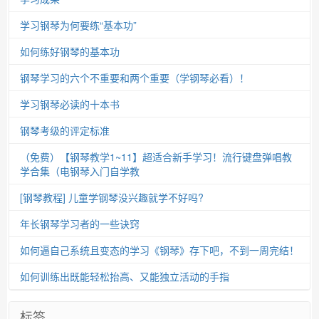
学习钢琴为何要练“基本功”
如何练好钢琴的基本功
钢琴学习的六个不重要和两个重要（学钢琴必看）！
学习钢琴必读的十本书
钢琴考级的评定标准
（免费）【钢琴教学1~11】超适合新手学习！流行键盘弹唱教
学合集（电钢琴入门自学教
[钢琴教程] 儿童学钢琴没兴趣就学不好吗?
年长钢琴学习者的一些诀窍
如何逼自己系统且变态的学习《钢琴》存下吧，不到一周完结！
如何训练出既能轻松抬高、又能独立活动的手指
标签