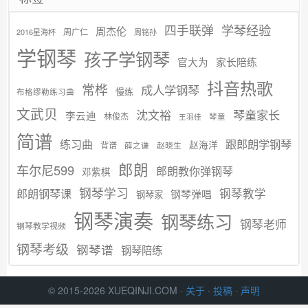
学琴经验
四手联弹
周杰伦
周广仁
2016星海杯
周铭孙
学钢琴
孩子学钢琴
官大为
家长陪练
抖音热歌
常桦
成人学钢琴
慢练
布格缪勒练习曲
文武贝
沈文裕
琴童家长
李云迪
林俊杰
琴童
王羽佳
简谱
练习曲
跟郎朗学钢琴
赵海洋
背谱
赵晓生
薛之谦
郎朗
车尔尼599
郎朗教你弹钢琴
邓紫棋
钢琴学习
郎朗钢琴课
钢琴教学
钢琴弹唱
钢琴家
钢琴演奏
钢琴练习
钢琴老师
钢琴教学视频
钢琴考级
钢琴谱
钢琴陪练
© 2015-2026 XUEQINJI.COM ·
关于
·
投稿
·
声明