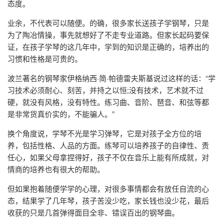
态度。
业余，不代表可以随便。的确，很多家长送孩子学钢琴，只是
为了陶冶情操，事先就想好了不走专业道路。但家长起码要保
证，在孩子学琴的这几年中，学到的知识是正确的，培养出的
习惯和性格是可贵的。
波兰著名的钢琴家伊格纳西·简·帕德雷夫斯基说过这样的话：“学
习技术必须耐心、刻苦，并持之以恒;没有技术，艺术就不过
硬，就没有风格，没有特性。练习曲、音阶、琶音、和弦等都
是非常货真价实的，不能骗人。”
换个角度说，学琴不光是学习弹琴，它是对孩子全方位的培
养，包括性格、人品的方面。练琴可以培养孩子的自律性、责
任心，如果父母拿捏得好，孩子不仅在音乐上能有所成就，对
情商的培养也有很大的帮助。
但如果抱着随便学学的心理，对很多事情都会有放任自流的心
态，结果学了几年琴，孩子苦没少吃，家长钱也没少花，最后
收获的只是几首弹得面目全非、错误百出的钢琴曲。