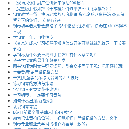
【现场录像】周广仁讲解车尔尼299教程
【完整版】假如把《千本樱》倒过来弹～（《落樱谷》）
钢琴教学干货｜快速轻松的八度秘诀 掏心窝的八度秘籍 毫无保
留分享给你们， 立刻有效#
钢琴初学者大都会忽略了的5个指法“潜规则”，演奏练习中不得不
重视
学钢琴十年，自律终身
《乡恋》成人学习钢琴不知道怎么开始可以试试先练习一下节奏
节拍
学钢琴为什么要重视四手联弹？有什么意义呢？
孩子学钢琴的最佳年龄是几岁
图书馆闭馆时女生弹奏钢琴，引来众多同学围观：氛围感拉满！
学会看简谱-简谱记谱方法
干货|儿童学钢琴练习音阶的四大技巧
练习钢琴的方法与策略
学习钢琴究竟要花多少钱？
学习钢琴，一定要学习音阶
如何弹奏出涌动的感觉
认识钢琴琴键
B站目前最全零基础入门钢琴教学
如何记住音符的位置，「钢琴知识」简谱记谱的方法，必学
钢琴专业和业余学习的核心内容是一致的。