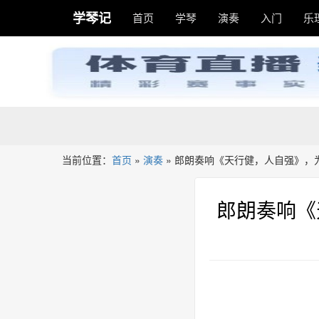
学琴记
首页
学琴
演奏
入门
乐
当前位置：
首页
»
演奏
»
郎朗奏响《天行健，人自强》，为
郎朗奏响《