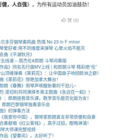
行健，人自强
》，为所有运动员加油鼓劲！
赞 (
0
)
芬钢琴奏鸣曲 热情 No 23 in F minor
琴爱好者:用不同维度来弹琴 心里火焰不能灭
名曲《平湖秋月》
五线谱 – 周杰伦&郎朗 斗琴间奏版
品》同名先行曲MV上线 | 和郎朗斗琴 精彩绝“伦”
米雪山顶峰弹奏《茉莉花》：让中国曲子响彻欧洲之巅！
曲《茉莉花》惊艳加拿大舞台！
郎朗《春舞》用琴声唤醒新春的干劲儿~
烈·波切利共同演绎冬奥主题曲《永远在一起》！
》：郎朗拯救音乐课，数学音乐能否化敌为友！
6日：郎朗巴黎钢琴独奏音乐会
曲》的弹奏方法
《我爱你中国》，钢琴家郎朗直言非常骄傲和自豪
合奏献唱《红尘客栈》，高手过招，酣畅淋漓！
钢琴大师课完整视频
作品《望春风》，太好听了！