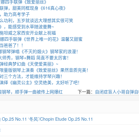
吉娜四手联弹《致爱丽丝》
联弹，甜美同框现身《616真心夜》
，助力高考学子
么功利，五岁就谈远大理想其实很可笑
》，能感受到水草随波曼舞~
施坦威之家西安开业献上祝福
吉娜四手联弹《世界上唯一的花》温馨又甜蜜
当爸爸了！！
娜钢琴弹唱《不灭的烟火》钢琴家的浪漫！
大师秀，钢琴+舞蹈 简直不要太厉害！
弹经典梦幻曲《天使爱美丽》~
限量版钢琴上演奏《致爱丽丝》果然音质完美！
对三个方法，才能维持学琴兴趣！
演绎《幽灵公主》空灵绝美，太好听了吧！
搬钢琴，顺手弹一曲被传上网爆红
下一篇：
自闭症盲人小哥自弹自
 No.11 ‘冬风’/Chopin Etude Op.25 No.11
琴