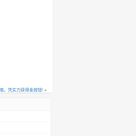
唱，凭实力获得金按钮!
»