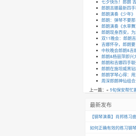
七夕快乐！郎朗 
郎朗吉娜最新四手
郎朗演奏《少年》
郎朗：弹琴不要那
郎朗演奏《水草舞
郎朗现身西安，为
双11晚会：郎朗
吉娜怀孕，郎朗要
中秋晚会郎朗&吉
郎朗&杨丽萍即兴
郎朗和吉娜四手联
郎朗在施坦威黑钻
郎朗学琴心得：用
周深郎朗神仙组合
上一篇：«
5旬保安帮忙
最新发布
【钢琴演奏】肖邦练习曲 Op.25
如何正确有效的练习钢