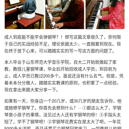
成人到底能不能学会弹钢琴？！想写这篇文章很久了，奈何限
于自己的实战经验不足，理论依据太少，一直搁置到现在。现
在终于放下心来，可以踏踏实实的写一写这方面的问题了。
本人毕业于山东师范大学音乐学院，自大二开始就做起了家
教，教授儿童钢琴课，毕业后开始招收成人学员，到目前为
止，成人学员已教过200多个。虽说还没有什么名气，但是，凭
着本本分分做人，踏踏实实教课的原则，也积累了一点经验，
现在拿出来跟大家分享一下。
如果有一天，你身边一个20几岁，或30几岁的朋友告诉你，他
或她想学钢琴了。你首先会想到什么？····①都这么大了，学钢
琴是小孩子的事情，没见过大人还有学钢琴的呀！②手指头太
短了，学不了钢琴吧！③学钢琴花费实在是太大了吧，一年花
5000多大洋呢，而且还要买个钢琴回家练习，一架像样儿的钢