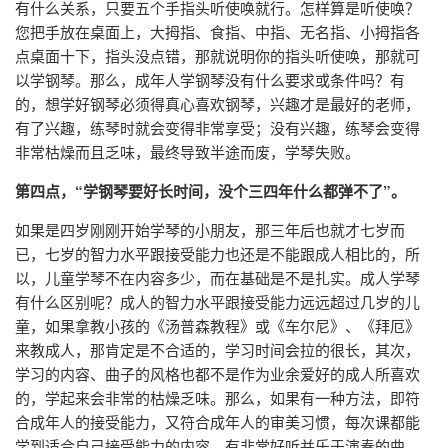
有什么关系，只要五个手指头听使唤就行。怎样算是听使唤？
您把手放在桌面上，大拇指、食指、中指、无名指、小拇指各
点桌面十下，指头没点错，那就说明你的指头听使唤，那就可
以学钢琴。那么，成年人学钢琴没有什么要求或条件吗？有
的，想学好钢琴必须得真心喜欢钢琴，兴趣才是最好的老师，
有了兴趣，练琴时就会变得非常享受；没有兴趣，练琴会变得
非常枯燥而且乏味，最终导致半途而废，学琴失败。
第四点，“学钢琴要好长时间，没个三四年什么都弹不了”。
如果是四岁刚刚开始学琴的小朋友，那三年后也就才七岁而
已，七岁的智力水平跟接受能力也还是不能跟成人相比的，所
以，儿童学琴不在内容多少，而在基础是不是扎实。成人学琴
有什么区别呢？成人的智力水平跟接受能力远远超过几岁的儿
童，如果拿教小孩的《汤普森教程》或《车尔尼》、《拜厄》
来教成人，那肯定是不合适的，学习时间会拉的很长，其次，
学习的内容、曲子的风格也都不是作为业余爱好的成人所喜欢
的，学起来会非常的枯燥乏味。那么，如果有一种方法，即符
合成年人的接受能力，又符合成年人的审美习惯，每次课都能
学到适合自己接受能力的内容，有非常好听并乐于演奏的曲