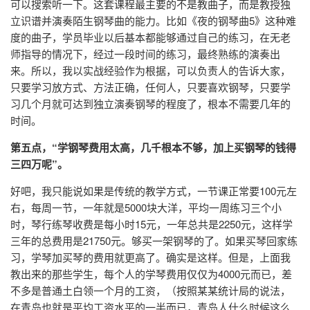
可以搜索听一下。这套课程最主要的不是教曲子，而是教授独
立识谱并演奏陌生钢琴曲的能力。比如《夜的钢琴曲5》这种难
度的曲子，学员毕业以后基本都能够通过自己的练习，在无老
师指导的情况下，经过一段时间的练习，最终熟练的演奏出
来。所以，我以实战经验作为根据，可以负责人的告诉大家，
只要学习放方式、方法正确，任何人，只要喜欢钢琴，只要学
习几个月就可达到独立演奏钢琴的程度了，根本不需要几年的
时间。
第五点，“学钢琴费用太高，几千根本不够，加上买钢琴的钱得
三四万呢”。
好吧，我只能说如果是传统的教学方式，一节课正常要100元左
右，每周一节，一年就是5000块大洋，平均一周练习三个小
时，琴行练琴收费是每小时15元，一年总共是2250元，这样学
三年的总费用是21750元。够买一架钢琴的了。如果买琴回家练
习，学琴加买琴的费用就更高了。确实是这样。但是，上面我
教出来的那些学生，每个人的学琴费用仅仅为4000元而已，差
不多是普通土白领一个月的工资，（按照某某统计局的说法，
在青岛也就是平均工资水平的一半而已，青岛人什么时候这么