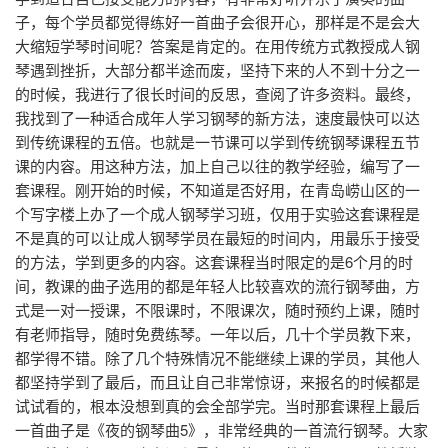
子，每个学员都觉得练好一首曲子会很开心，那样是不是会大
大缩短学琴时间呢？答案是肯定的。在用传统方式教授成人钢
琴遇到挫折，大部分都半途而废，坚持下来的人不到十分之一
的时候，我进行了很长时间的反思，查阅了许多资料。最终，
我找到了一种适合成年人学习钢琴的新方法，速度最快可以达
到传统课程的五倍。也就是一节课可以学到传统钢琴课程五节
课的内容。用这种方法，加上自己以往的教学经验，编写了一
套课程。刚开始的时候，不知道是否好用，在青岛崂山区的一
个写字楼上办了一个成人钢琴学习班，仅用于实验这套课程是
不是真的可以让成人钢琴学员在最短的时间内，用最乐于接受
的方法，学到更多的内容。这套课程当时限定的是6个月的时
间，教课的曲子选用的都是年轻人比较喜欢的流行钢琴曲，方
式是一对一授课，不限课时，不限课次，随时预约上课，随时
有老师指导，随时免费练琴。一年以后，几十个学员教下来，
都学得不错。除了几个特殊情况不能继续上课的学员，其他人
都坚持学到了最后，而且让自己非常惊讶，来报名的时候都是
试试看的，根本没想到真的会全部学完。当时那套课程上最后
一首曲子是《夜的钢琴曲5》，非常经典的一首流行钢琴。大家