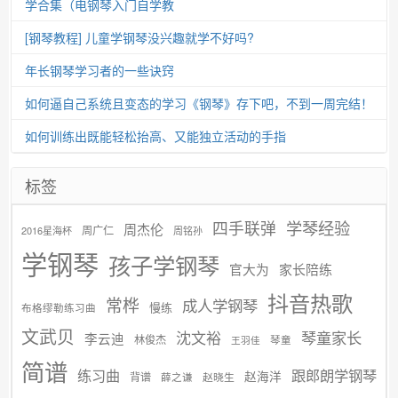
学合集（电钢琴入门自学教
[钢琴教程] 儿童学钢琴没兴趣就学不好吗?
年长钢琴学习者的一些诀窍
如何逼自己系统且变态的学习《钢琴》存下吧，不到一周完结！
如何训练出既能轻松抬高、又能独立活动的手指
标签
学琴经验
四手联弹
周杰伦
周广仁
2016星海杯
周铭孙
学钢琴
孩子学钢琴
官大为
家长陪练
抖音热歌
常桦
成人学钢琴
慢练
布格缪勒练习曲
文武贝
沈文裕
琴童家长
李云迪
林俊杰
琴童
王羽佳
简谱
练习曲
跟郎朗学钢琴
赵海洋
背谱
赵晓生
薛之谦