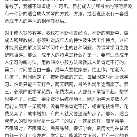
有钱了，我都不知道呢···）可见，目前成人学琴最大的障碍是没
有一种新的适合成人学琴的方式、方法，或者说还没有一套适
合成年人的学习的钢琴教材供。
对于成人钢琴教学，我也在不断积累经验，不断的创新中，做
成人钢琴教材，必须针对成年人的特性及生活工作特点，这样
才能真正的解决钢琴学习中产生的各种问题，为钢琴学习之路
铲除障碍。那么，成年人的特点是什么？第一，要有适合成年
人学习的新方法，用教四岁小孩方法来教成人是肯定不行的。
第二，时间要自由一些，成年人要忙家庭，忙工作，忙老人，
忙孩子，时间固定了，按照传统的方式，每周固定时间上课学
习，怕是只能三天打鱼，两天晒网，最终也就半途而废了。第
三，必须降低学琴花费，花费太高，大部分人承担不起，想学
也学不了。第四，要免费提供练琴场地，刚开始学大多数人不
可能立即买一架钢琴，没有琴练肯定不行，或者花钱练琴，花
费又高了，成本增加，有的人就又要望而却步了。那么，适合
成年人的钢琴课程是什么样子的呢？一定是这样：简单易学，
不限课时，不限课次，免费练琴，保证学会，费用大约在普通
白领一个月工资左右，学完以后能够独立识谱，并有一定的双