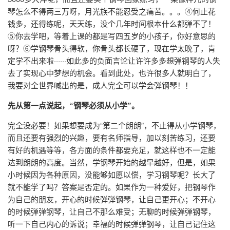
琴怎么不得两三万呀，月光族不能忍受之痛苦。。。④何止花
钱多，还得练呢，天天练，没个几年时间根本什么都弹不了！
⑤你去学吧，等着上课的都是写四五岁的小孩子，你好意思的
呀？⑥学钢琴骨头得软，你骨头都长硬了，现在学太晚了，肯
定学不出来啦······如此多的负面言论让许许多多想弹钢琴的人失
去了实现心中梦想的机会。看到此处，也许很多人就明白了，
我要对全世界喊出的是，成人完全可以学会弹钢琴！！
先从第一点说起，“钢琴必须从小学”。
完全没必要！如果想要成为“第二个朗朗”，不止得从小学钢琴，
而且还要有强烈的兴趣，要有名师指导，加以刻苦练习，还要
有好的机遇等等，各方面的条件都要充足，就这样也不一定能
达到朗朗的高度。当然，学钢琴开始的越早越好，但是，如果
小时候因为各种原因，没能够如愿以偿，学习钢琴呢？长大了
就不能学了吗？答案是否定的。如果作为一种爱好，把钢琴作
为自己的朋友，开心的时候弹弹钢琴，让自己更开心；不开心
的时候弹弹钢琴，让自己不那么难受；无聊的时候弹弹钢琴，
听一下自己内心的诉说；幸福的时候弹弹钢琴，让自己记住这